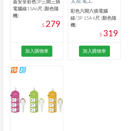
太星電工
蓋安全彩色3P三開三插
電腦線15A6尺 (顏色隨
彩色六開六插電腦
機)
線/3P 15A 6尺 (顏色隨
279
機)
$
319
$
加入購物車
加入購物車