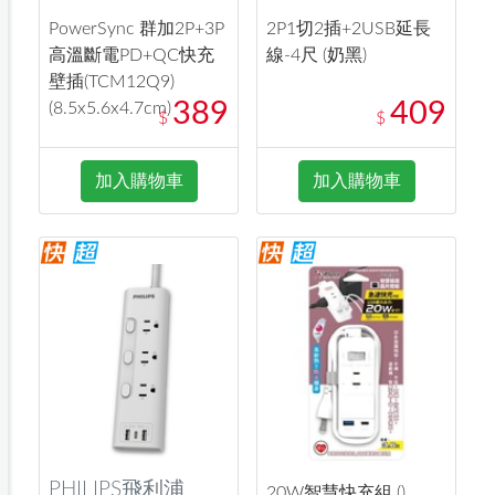
PowerSync 群加2P+3P
2P1切2插+2USB延長
高溫斷電PD+QC快充
線-4尺 (奶黑)
壁插(TCM12Q9)
389
409
(8.5x5.6x4.7cm)
$
$
加入購物車
加入購物車
PHILIPS飛利浦
20W智慧快充組 ()