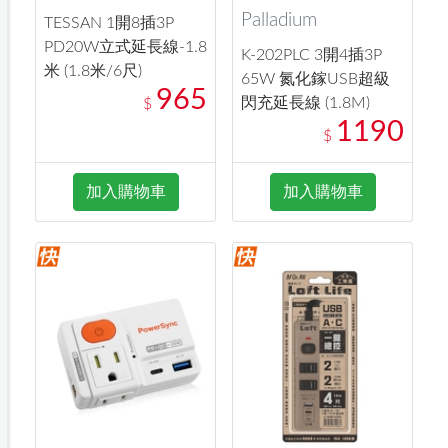
Palladium
TESSAN 1開8插3P
PD20W立式延長線-1.8
K-202PLC 3開4插3P
米 (1.8米/6尺)
65W 氮化鎵USB超級
965
閃充延長線 (1.8M)
$
1190
$
加入購物車
加入購物車