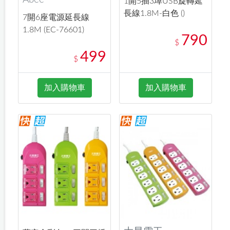
1開5插3埠USB旋轉延
長線1.8M-白色 ()
7開6座電源延長線
1.8M (EC-76601)
790
$
499
$
加入購物車
加入購物車