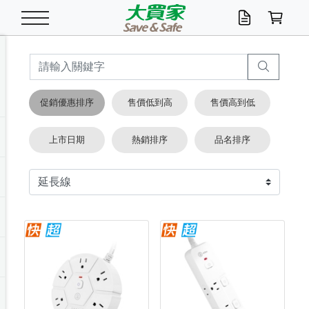
米/五穀/濃湯
休閒零嘴
養生保健/常備品
沐浴乳香皂
鍋具/飲水/廚房
衛生紙/濕巾
廚房家電
文具/辦公用品
冷凍免運
米/糙米
食用油
包麵
魚罐
初一十五拜拜懶
餅乾
糖果/蜜餞/果凍
茶飲料
雞精/飲品
奶粉
綠茶
即溶咖啡
沐浴乳
洗髮/護髮
牙 刷
潔顏產品
臉部保養
鍋具/餐具
掃除/清潔用具
寢具/家具
寵物食品
抽取衛生紙/濕巾
洗衣精
廚房/餐具清潔
衛生棉
箱購免運區
料理鍋具
除濕/清淨機
除塵家電
電腦周邊
文具用品
機車/腳踏車百貨
戶外/休閒用品
服飾內著
生鮮食品
食品免運
季節活動
促銷優惠排序
售價低到高
售價高到低
油/調味料
美味餅乾
奶粉/穀麥片
美髮造型
掃除用具/照明/五金
衣物清潔
季節家電
汽機車百貨
箱購免運
五穀/南北貨
醬油.油膏.蠔油
碗麵/義大利麵
醬菜/玉米罐
零嘴
糕餅/點心
巧克力
果汁咖啡
機能保健
麥片/玉米片
紅茶
咖啡豆/粉/濾掛
香皂/洗手乳
造型髮品
牙膏/漱口水
卸妝/粉刺調理
面/眼膜
保鮮/微波
洗衣/曬衣用具
收納用品
寵物清潔/百貨
廚房紙巾/平版/
洗衣粉/皂
浴廁/水管清潔
嬰兒尿布
烤箱/微波/電磁爐
風扇/防蚊家電
美容家電
數位週邊
辦公文具/收納
汽車百貨
健身/按摩/瑜珈
配件
調理食品
清潔用品免運
店長推薦
上市日期
熱銷排序
品名排序
泡麵 / 麵條
糖果/巧克力
特色茶品
口腔清潔
傢飾/收納/衛浴
居家清潔
生活家電
休閒/運動
主題專區
湯類/湯塊
調味用品
麵條/快煮麵/米粉
調理食品
堅果/海苔
洋芋片
碳酸/礦泉水
族群保健
沖調穀粉/隨手包
奶茶/花草茶
可可/糖/奶精
染髮產品
口腔配件
刮鬍用品
身體保養
飲水用具
電池/延長線
衛浴/毛巾
園藝用品
箱購免運區
漂白水/柔軟精
居家清潔/除濕芳
成人紙尿褲
快煮壺/烘碗機
電暖器
家用電器
手機/平板周邊
玩具/擺設小物
測量/護具/其他
男/女/機能包
居家/汽百用品
這夏不怕熱
罐頭調理包
飲料
咖啡/可可
臉部清潔
寵物/園藝
衛生棉/護墊
3C/電腦周邊/OA
服飾/配件
咖哩/沾拌醬/抹醬
箱購專區
肉鬆/肉醬罐
肉乾/豆乾
節日限定伴手禮
保久乳/豆米漿
常備/醫材/口罩
烏龍/普洱茶/其他
開架彩妝/防曬
廚房配件
燈泡/檯燈/照明
地墊/家飾品
日用活動區
箱購免運區
防蚊/殺蟲
咖啡機/果汁調理
辦公用具
球類/運動
戶外/室內鞋
綠意露營生活
開架/身體保養
成人/嬰兒紙尿褲
點心罐
機能飲料
▶保健品牌推薦
黑糖桂圓/蜂蜜醋
修繕/五金/祭祀
箱購飲料