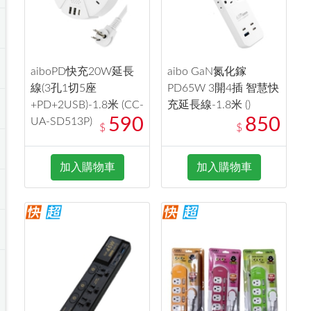
aiboPD快充20W延長
aibo GaN氮化鎵
線(3孔1切5座
PD65W 3開4插 智慧快
+PD+2USB)-1.8米 (CC-
充延長線-1.8米 ()
590
850
UA-SD513P)
$
$
加入購物車
加入購物車