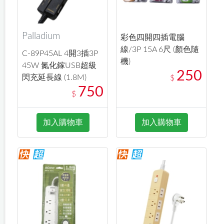
Palladium
彩色四開四插電腦
線/3P 15A 6尺 (顏色隨
C-89P45AL 4開3插3P
機)
45W 氮化鎵USB超級
250
閃充延長線 (1.8M)
$
750
$
加入購物車
加入購物車