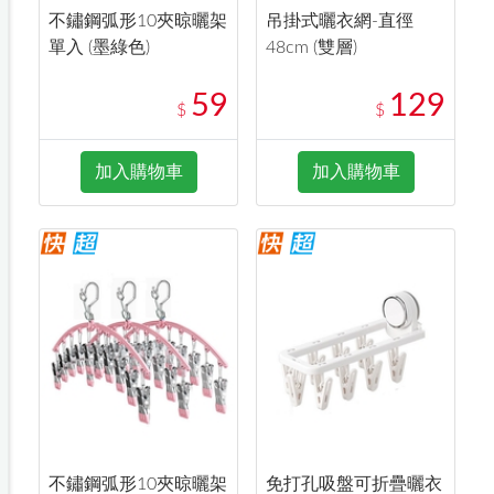
不鏽鋼弧形10夾晾曬架
吊掛式曬衣網-直徑
單入 (墨綠色)
48cm (雙層)
59
129
$
$
加入購物車
加入購物車
不鏽鋼弧形10夾晾曬架
免打孔吸盤可折疊曬衣