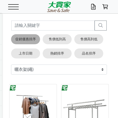
米/五穀/濃湯
休閒零嘴
養生保健/常備品
沐浴乳香皂
鍋具/飲水/廚房
衛生紙/濕巾
廚房家電
文具/辦公用品
冷凍免運
米/糙米
食用油
包麵
魚罐
初一十五拜拜懶
餅乾
糖果/蜜餞/果凍
茶飲料
雞精/飲品
奶粉
綠茶
即溶咖啡
沐浴乳
洗髮/護髮
牙 刷
潔顏產品
臉部保養
鍋具/餐具
掃除/清潔用具
寢具/家具
寵物食品
抽取衛生紙/濕巾
洗衣精
廚房/餐具清潔
衛生棉
箱購免運區
料理鍋具
除濕/清淨機
除塵家電
電腦周邊
文具用品
機車/腳踏車百貨
戶外/休閒用品
服飾內著
生鮮食品
食品免運
季節活動
促銷優惠排序
售價低到高
售價高到低
油/調味料
美味餅乾
奶粉/穀麥片
美髮造型
掃除用具/照明/五金
衣物清潔
季節家電
汽機車百貨
箱購免運
五穀/南北貨
醬油.油膏.蠔油
碗麵/義大利麵
醬菜/玉米罐
零嘴
糕餅/點心
巧克力
果汁咖啡
機能保健
麥片/玉米片
紅茶
咖啡豆/粉/濾掛
香皂/洗手乳
造型髮品
牙膏/漱口水
卸妝/粉刺調理
面/眼膜
保鮮/微波
洗衣/曬衣用具
收納用品
寵物清潔/百貨
廚房紙巾/平版/
洗衣粉/皂
浴廁/水管清潔
嬰兒尿布
烤箱/微波/電磁爐
風扇/防蚊家電
美容家電
數位週邊
辦公文具/收納
汽車百貨
健身/按摩/瑜珈
配件
調理食品
清潔用品免運
店長推薦
上市日期
熱銷排序
品名排序
泡麵 / 麵條
糖果/巧克力
特色茶品
口腔清潔
傢飾/收納/衛浴
居家清潔
生活家電
休閒/運動
主題專區
湯類/湯塊
調味用品
麵條/快煮麵/米粉
調理食品
堅果/海苔
洋芋片
碳酸/礦泉水
族群保健
沖調穀粉/隨手包
奶茶/花草茶
可可/糖/奶精
染髮產品
口腔配件
刮鬍用品
身體保養
飲水用具
電池/延長線
衛浴/毛巾
園藝用品
箱購免運區
漂白水/柔軟精
居家清潔/除濕芳
成人紙尿褲
快煮壺/烘碗機
電暖器
家用電器
手機/平板周邊
玩具/擺設小物
測量/護具/其他
男/女/機能包
居家/汽百用品
這夏不怕熱
罐頭調理包
飲料
咖啡/可可
臉部清潔
寵物/園藝
衛生棉/護墊
3C/電腦周邊/OA
服飾/配件
咖哩/沾拌醬/抹醬
箱購專區
肉鬆/肉醬罐
肉乾/豆乾
節日限定伴手禮
保久乳/豆米漿
常備/醫材/口罩
烏龍/普洱茶/其他
開架彩妝/防曬
廚房配件
燈泡/檯燈/照明
地墊/家飾品
日用活動區
箱購免運區
防蚊/殺蟲
咖啡機/果汁調理
辦公用具
球類/運動
戶外/室內鞋
綠意露營生活
開架/身體保養
成人/嬰兒紙尿褲
點心罐
機能飲料
▶保健品牌推薦
黑糖桂圓/蜂蜜醋
修繕/五金/祭祀
箱購飲料