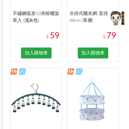
不鏽鋼弧形10夾晾曬架
吊掛式曬衣網-直徑
單入 (淺灰色)
48cm (單層)
59
79
$
$
加入購物車
加入購物車