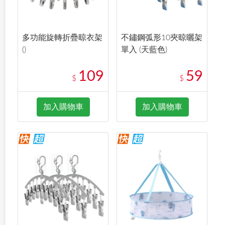
多功能旋轉折疊晾衣架
不鏽鋼弧形10夾晾曬架
()
單入 (天藍色)
109
59
$
$
加入購物車
加入購物車