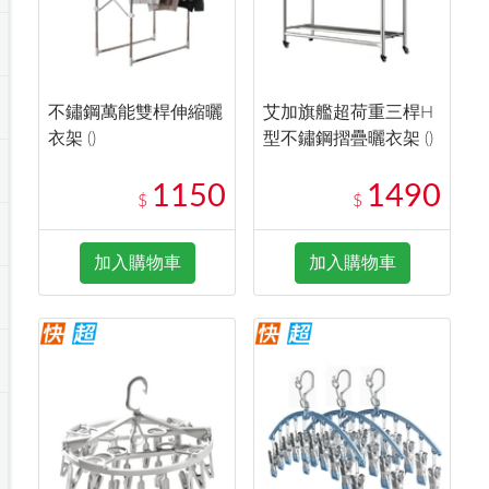
不鏽鋼萬能雙桿伸縮曬
艾加旗艦超荷重三桿H
衣架 ()
型不鏽鋼摺疊曬衣架 ()
1150
1490
$
$
加入購物車
加入購物車