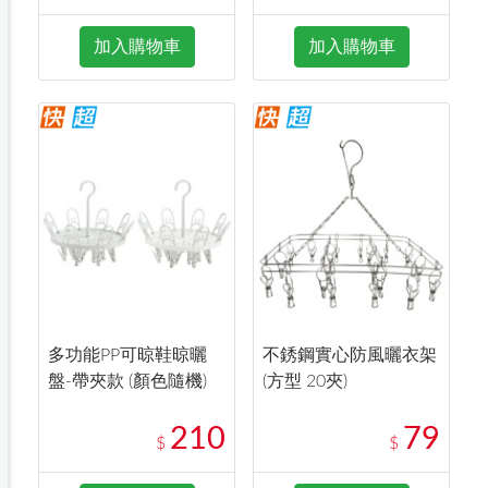
加入購物車
加入購物車
多功能PP可晾鞋晾曬
不銹鋼實心防風曬衣架
盤-帶夾款 (顏色隨機)
(方型 20夾)
210
79
$
$