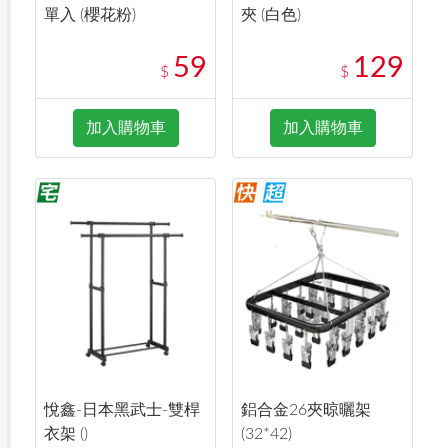
單入 (櫻花粉)
夾 (白色)
59
129
$
$
加入購物車
加入購物車
悅鑫-日本黑武士-雙桿
鋁合金26夾晾曬架
衣架 ()
(32*42)