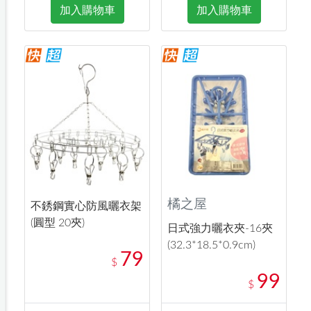
加入購物車
加入購物車
橘之屋
不銹鋼實心防風曬衣架
(圓型 20夾)
日式強力曬衣夾-16夾
(32.3*18.5*0.9cm)
79
$
99
$