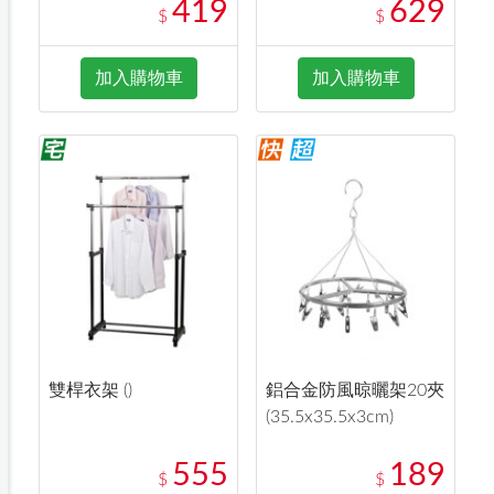
419
629
$
$
加入購物車
加入購物車
雙桿衣架 ()
鋁合金防風晾曬架20夾
(35.5x35.5x3cm)
555
189
$
$