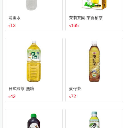
埔里水
茉莉茶園-茉香柚茶
13
165
$
$
日式綠茶-無糖
麥仔茶
42
72
$
$