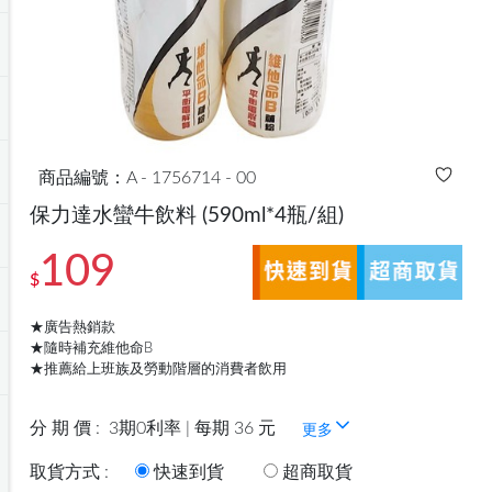
商品編號：A - 1756714 - 00
保力達水蠻牛飲料
(590ml*4瓶/組)
109
$
★廣告熱銷款
★隨時補充維他命B
★推薦給上班族及勞動階層的消費者飲用
分 期 價 :
3期0利率 | 每期 36 元
更多
取貨方式 :
快速到貨
超商取貨