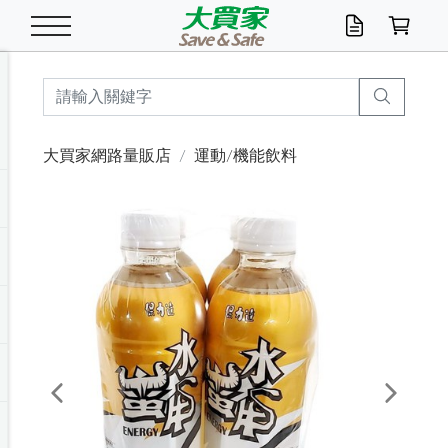
米/五穀/濃湯
休閒零嘴
養生保健/常備品
沐浴乳香皂
鍋具/飲水/廚房
衛生紙/濕巾
廚房家電
文具/辦公用品
冷凍免運
米/糙米
食用油
包麵
魚罐
初一十五拜拜懶
餅乾
糖果/蜜餞/果凍
茶飲料
雞精/飲品
奶粉
綠茶
即溶咖啡
沐浴乳
洗髮/護髮
牙 刷
潔顏產品
臉部保養
鍋具/餐具
掃除/清潔用具
寢具/家具
寵物食品
抽取衛生紙/濕巾
洗衣精
廚房/餐具清潔
衛生棉
箱購免運區
料理鍋具
除濕/清淨機
除塵家電
電腦周邊
文具用品
機車/腳踏車百貨
戶外/休閒用品
服飾內著
生鮮食品
食品免運
季節活動
大買家網路量販店
運動/機能飲料
油/調味料
美味餅乾
奶粉/穀麥片
美髮造型
掃除用具/照明/五金
衣物清潔
季節家電
汽機車百貨
箱購免運
五穀/南北貨
醬油.油膏.蠔油
碗麵/義大利麵
醬菜/玉米罐
零嘴
糕餅/點心
巧克力
果汁咖啡
機能保健
麥片/玉米片
紅茶
咖啡豆/粉/濾掛
香皂/洗手乳
造型髮品
牙膏/漱口水
卸妝/粉刺調理
面/眼膜
保鮮/微波
洗衣/曬衣用具
收納用品
寵物清潔/百貨
廚房紙巾/平版/
洗衣粉/皂
浴廁/水管清潔
嬰兒尿布
烤箱/微波/電磁爐
風扇/防蚊家電
美容家電
數位週邊
辦公文具/收納
汽車百貨
健身/按摩/瑜珈
配件
調理食品
清潔用品免運
店長推薦
泡麵 / 麵條
糖果/巧克力
特色茶品
口腔清潔
傢飾/收納/衛浴
居家清潔
生活家電
休閒/運動
主題專區
湯類/湯塊
調味用品
麵條/快煮麵/米粉
調理食品
堅果/海苔
洋芋片
碳酸/礦泉水
族群保健
沖調穀粉/隨手包
奶茶/花草茶
可可/糖/奶精
染髮產品
口腔配件
刮鬍用品
身體保養
飲水用具
電池/延長線
衛浴/毛巾
園藝用品
箱購免運區
漂白水/柔軟精
居家清潔/除濕芳
成人紙尿褲
快煮壺/烘碗機
電暖器
家用電器
手機/平板周邊
玩具/擺設小物
測量/護具/其他
男/女/機能包
居家/汽百用品
這夏不怕熱
罐頭調理包
飲料
咖啡/可可
臉部清潔
寵物/園藝
衛生棉/護墊
3C/電腦周邊/OA
服飾/配件
咖哩/沾拌醬/抹醬
箱購專區
肉鬆/肉醬罐
肉乾/豆乾
節日限定伴手禮
保久乳/豆米漿
常備/醫材/口罩
烏龍/普洱茶/其他
開架彩妝/防曬
廚房配件
燈泡/檯燈/照明
地墊/家飾品
日用活動區
箱購免運區
防蚊/殺蟲
咖啡機/果汁調理
辦公用具
球類/運動
戶外/室內鞋
綠意露營生活
開架/身體保養
成人/嬰兒紙尿褲
點心罐
機能飲料
▶保健品牌推薦
黑糖桂圓/蜂蜜醋
修繕/五金/祭祀
Previous
Next
箱購飲料