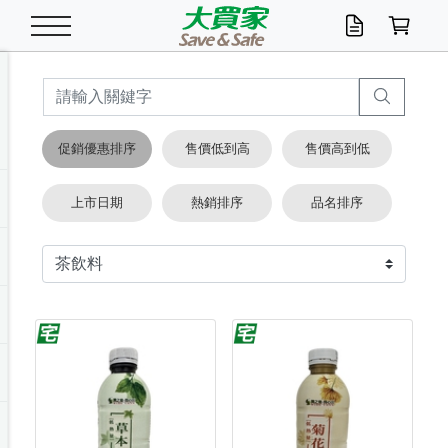
米/五穀/濃湯
休閒零嘴
養生保健/常備品
沐浴乳香皂
鍋具/飲水/廚房
衛生紙/濕巾
廚房家電
文具/辦公用品
冷凍免運
米/糙米
食用油
包麵
魚罐
初一十五拜拜懶
餅乾
糖果/蜜餞/果凍
茶飲料
雞精/飲品
奶粉
綠茶
即溶咖啡
沐浴乳
洗髮/護髮
牙 刷
潔顏產品
臉部保養
鍋具/餐具
掃除/清潔用具
寢具/家具
寵物食品
抽取衛生紙/濕巾
洗衣精
廚房/餐具清潔
衛生棉
箱購免運區
料理鍋具
除濕/清淨機
除塵家電
電腦周邊
文具用品
機車/腳踏車百貨
戶外/休閒用品
服飾內著
生鮮食品
食品免運
季節活動
促銷優惠排序
售價低到高
售價高到低
油/調味料
美味餅乾
奶粉/穀麥片
美髮造型
掃除用具/照明/五金
衣物清潔
季節家電
汽機車百貨
箱購免運
五穀/南北貨
醬油.油膏.蠔油
碗麵/義大利麵
醬菜/玉米罐
零嘴
糕餅/點心
巧克力
果汁咖啡
機能保健
麥片/玉米片
紅茶
咖啡豆/粉/濾掛
香皂/洗手乳
造型髮品
牙膏/漱口水
卸妝/粉刺調理
面/眼膜
保鮮/微波
洗衣/曬衣用具
收納用品
寵物清潔/百貨
廚房紙巾/平版/
洗衣粉/皂
浴廁/水管清潔
嬰兒尿布
烤箱/微波/電磁爐
風扇/防蚊家電
美容家電
數位週邊
辦公文具/收納
汽車百貨
健身/按摩/瑜珈
配件
調理食品
清潔用品免運
店長推薦
上市日期
熱銷排序
品名排序
泡麵 / 麵條
糖果/巧克力
特色茶品
口腔清潔
傢飾/收納/衛浴
居家清潔
生活家電
休閒/運動
主題專區
湯類/湯塊
調味用品
麵條/快煮麵/米粉
調理食品
堅果/海苔
洋芋片
碳酸/礦泉水
族群保健
沖調穀粉/隨手包
奶茶/花草茶
可可/糖/奶精
染髮產品
口腔配件
刮鬍用品
身體保養
飲水用具
電池/延長線
衛浴/毛巾
園藝用品
箱購免運區
漂白水/柔軟精
居家清潔/除濕芳
成人紙尿褲
快煮壺/烘碗機
電暖器
家用電器
手機/平板周邊
玩具/擺設小物
測量/護具/其他
男/女/機能包
居家/汽百用品
這夏不怕熱
罐頭調理包
飲料
咖啡/可可
臉部清潔
寵物/園藝
衛生棉/護墊
3C/電腦周邊/OA
服飾/配件
咖哩/沾拌醬/抹醬
箱購專區
肉鬆/肉醬罐
肉乾/豆乾
節日限定伴手禮
保久乳/豆米漿
常備/醫材/口罩
烏龍/普洱茶/其他
開架彩妝/防曬
廚房配件
燈泡/檯燈/照明
地墊/家飾品
日用活動區
箱購免運區
防蚊/殺蟲
咖啡機/果汁調理
辦公用具
球類/運動
戶外/室內鞋
綠意露營生活
開架/身體保養
成人/嬰兒紙尿褲
點心罐
機能飲料
▶保健品牌推薦
黑糖桂圓/蜂蜜醋
修繕/五金/祭祀
箱購飲料