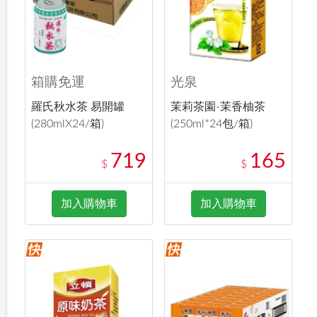
箱購免運
光泉
羅氏秋水茶 易開罐
茉莉茶園-茉香柚茶
(280mlX24/箱)
(250ml*24包/箱)
719
165
$
$
加入購物車
加入購物車