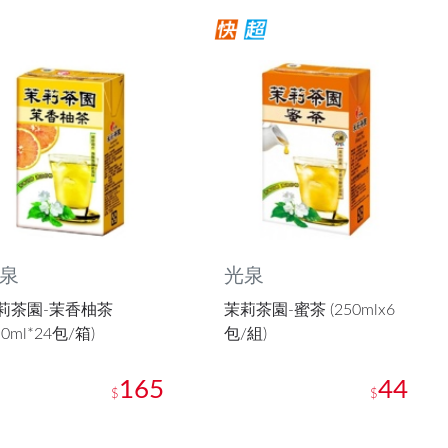
泉
光泉
莉茶園-茉香柚茶
茉莉茶園-蜜茶 (250mlx6
50ml*24包/箱)
包/組)
165
44
$
$