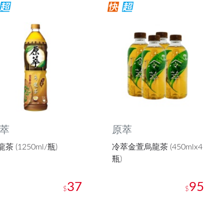
萃
原萃
茶 (1250ml/瓶)
冷萃金萱烏龍茶 (450mlx4
瓶)
37
95
$
$