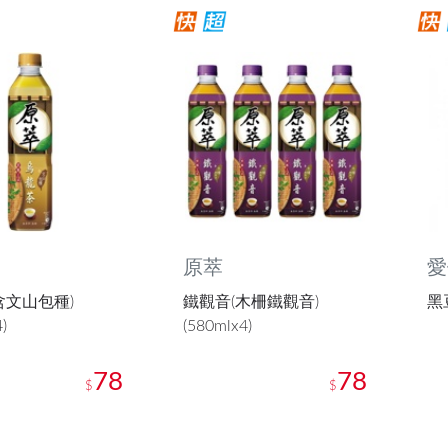
原萃
愛
含文山包種)
鐵觀音(木柵鐵觀音)
黑豆
)
(580mlx4)
78
78
$
$