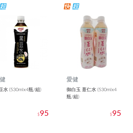
健
愛健
水 (530mlx4瓶/組)
御白玉 薏仁水 (530mlx4
瓶/組)
95
95
$
$