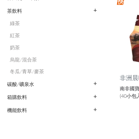
茶飲料
綠茶
紅茶
奶茶
烏龍/混合茶
冬瓜/青草/麥茶
非洲晨
碳酸/礦泉水
南非國寶茶
(40小包入
箱購飲料
機能飲料