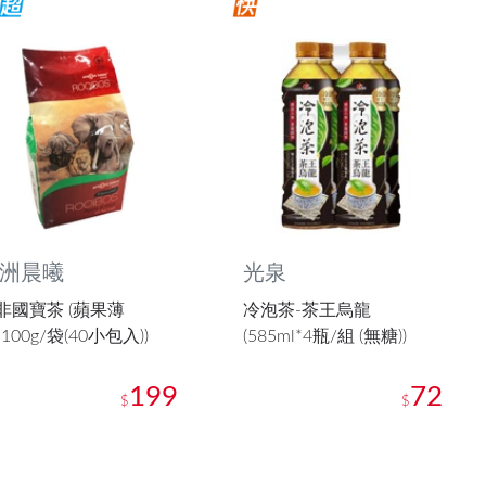
洲晨曦
光泉
非國寶茶 (蘋果薄
冷泡茶-茶王烏龍
100g/袋(40小包入))
(585ml*4瓶/組 (無糖))
199
72
$
$