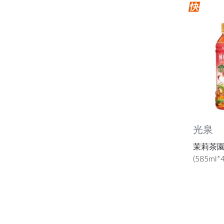
光泉
茉莉茶園
(585ml*