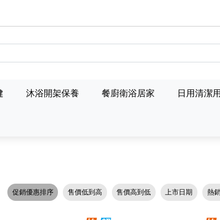
健
沐浴開架保養
餐廚衛浴居家
日用清潔
促銷優惠排序
售價低到高
售價高到低
上市日期
熱