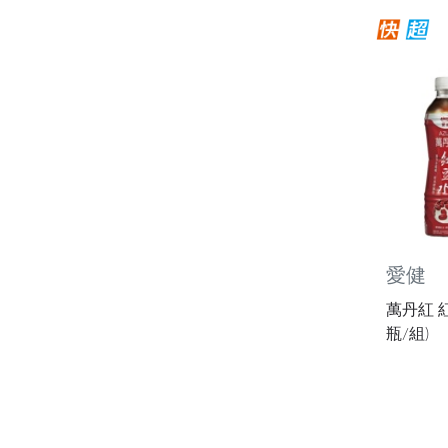
愛健
萬丹紅 紅
瓶/組)