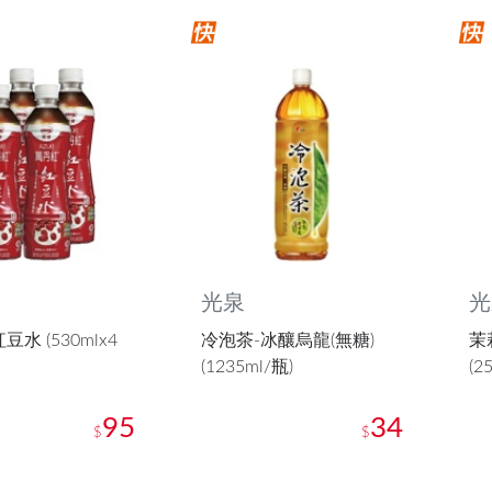
光泉
光
豆水 (530mlx4
冷泡茶-冰釀烏龍(無糖)
茉
(1235ml/瓶)
(2
95
34
$
$