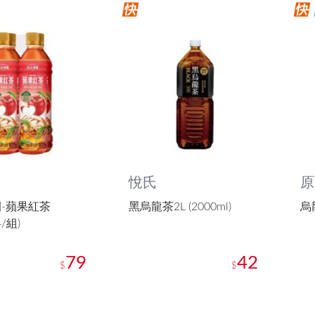
悅氏
原
-蘋果紅茶
黑烏龍茶2L (2000ml)
烏龍
4/組)
79
42
$
$