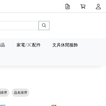
用品
家電/3C配件
文具休閒服飾
銷排序
品名排序