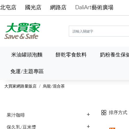
北屯店
國光店
網路店
DaliArt藝術廣場
米油罐頭泡麵
餅乾零食飲料
奶粉養生保
免運/主題專區
大買家網路量販店
烏龍/混合茶
排序方式
果汁咖啡
保久乳/豆米漿