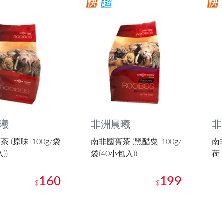
曦
非洲晨曦
非
 (原味-100g/袋
南非國寶茶 (黑醋粟-100g/
南
))
袋(40小包入))
荷-
160
199
$
$