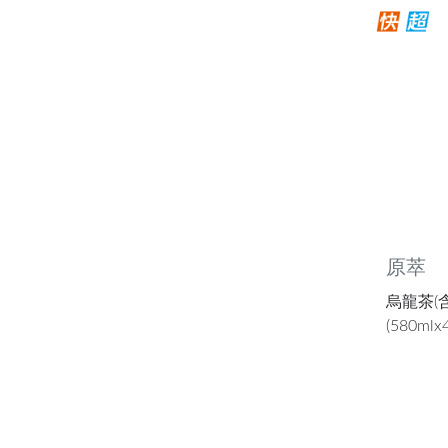
原萃
烏龍茶(
(580mlx4