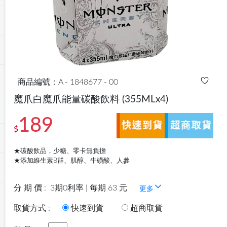
商品編號：A - 1848677 - 00
魔爪白魔爪能量碳酸飲料
(355MLx4)
189
$
★碳酸飲品，少糖、零卡無負擔
★添加維生素B群、肌醇、牛磺酸、人參
分 期 價 :
3期0利率 | 每期 63 元
更多
取貨方式 :
快速到貨
超商取貨