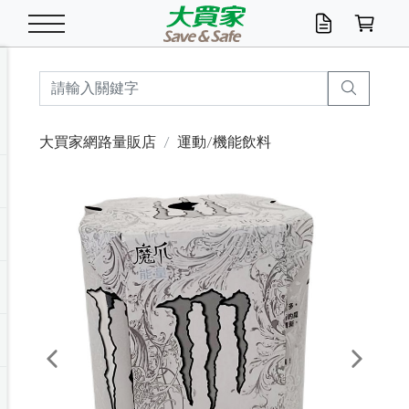
米/五穀/濃湯
休閒零嘴
養生保健/常備品
沐浴乳香皂
鍋具/飲水/廚房
衛生紙/濕巾
廚房家電
文具/辦公用品
冷凍免運
米/糙米
食用油
包麵
魚罐
初一十五拜拜懶
餅乾
糖果/蜜餞/果凍
茶飲料
雞精/飲品
奶粉
綠茶
即溶咖啡
沐浴乳
洗髮/護髮
牙 刷
潔顏產品
臉部保養
鍋具/餐具
掃除/清潔用具
寢具/家具
寵物食品
抽取衛生紙/濕巾
洗衣精
廚房/餐具清潔
衛生棉
箱購免運區
料理鍋具
除濕/清淨機
除塵家電
電腦周邊
文具用品
機車/腳踏車百貨
戶外/休閒用品
服飾內著
生鮮食品
食品免運
季節活動
大買家網路量販店
運動/機能飲料
油/調味料
美味餅乾
奶粉/穀麥片
美髮造型
掃除用具/照明/五金
衣物清潔
季節家電
汽機車百貨
箱購免運
五穀/南北貨
醬油.油膏.蠔油
碗麵/義大利麵
醬菜/玉米罐
零嘴
糕餅/點心
巧克力
果汁咖啡
機能保健
麥片/玉米片
紅茶
咖啡豆/粉/濾掛
香皂/洗手乳
造型髮品
牙膏/漱口水
卸妝/粉刺調理
面/眼膜
保鮮/微波
洗衣/曬衣用具
收納用品
寵物清潔/百貨
廚房紙巾/平版/
洗衣粉/皂
浴廁/水管清潔
嬰兒尿布
烤箱/微波/電磁爐
風扇/防蚊家電
美容家電
數位週邊
辦公文具/收納
汽車百貨
健身/按摩/瑜珈
配件
調理食品
清潔用品免運
店長推薦
泡麵 / 麵條
糖果/巧克力
特色茶品
口腔清潔
傢飾/收納/衛浴
居家清潔
生活家電
休閒/運動
主題專區
湯類/湯塊
調味用品
麵條/快煮麵/米粉
調理食品
堅果/海苔
洋芋片
碳酸/礦泉水
族群保健
沖調穀粉/隨手包
奶茶/花草茶
可可/糖/奶精
染髮產品
口腔配件
刮鬍用品
身體保養
飲水用具
電池/延長線
衛浴/毛巾
園藝用品
箱購免運區
漂白水/柔軟精
居家清潔/除濕芳
成人紙尿褲
快煮壺/烘碗機
電暖器
家用電器
手機/平板周邊
玩具/擺設小物
測量/護具/其他
男/女/機能包
居家/汽百用品
這夏不怕熱
罐頭調理包
飲料
咖啡/可可
臉部清潔
寵物/園藝
衛生棉/護墊
3C/電腦周邊/OA
服飾/配件
咖哩/沾拌醬/抹醬
箱購專區
肉鬆/肉醬罐
肉乾/豆乾
節日限定伴手禮
保久乳/豆米漿
常備/醫材/口罩
烏龍/普洱茶/其他
開架彩妝/防曬
廚房配件
燈泡/檯燈/照明
地墊/家飾品
日用活動區
箱購免運區
防蚊/殺蟲
咖啡機/果汁調理
辦公用具
球類/運動
戶外/室內鞋
綠意露營生活
開架/身體保養
成人/嬰兒紙尿褲
點心罐
機能飲料
▶保健品牌推薦
黑糖桂圓/蜂蜜醋
修繕/五金/祭祀
Previous
Next
箱購飲料