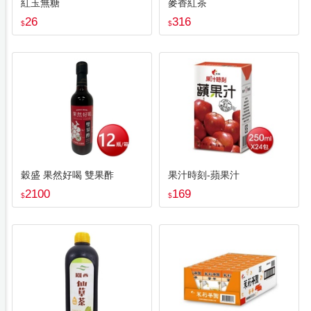
紅玉無糖
麥香紅茶
26
316
$
$
穀盛 果然好喝 雙果酢
果汁時刻-蘋果汁
2100
169
$
$