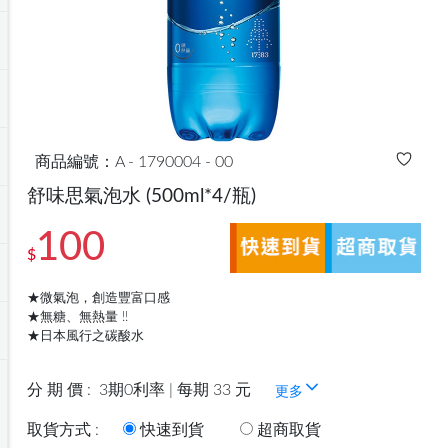
商品編號：A - 1790004 - 00
舒味思氣泡水
(500ml*4/瓶)
100
$
★微氣泡，創造豐富口感
★無糖、無熱量 !!
★日本風行之碳酸水
分 期 價 :
3期0利率 | 每期 33 元
更多
取貨方式 :
快速到貨
超商取貨