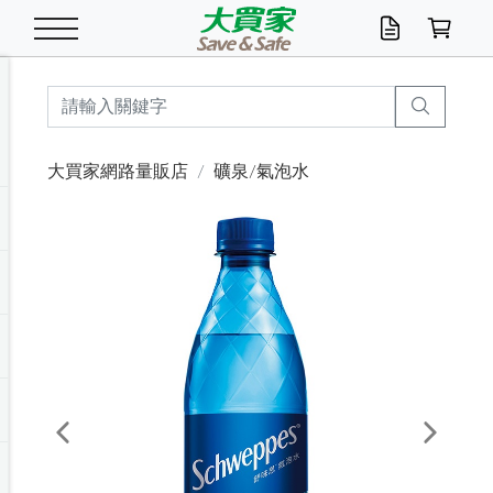
米/五穀/濃湯
休閒零嘴
養生保健/常備品
沐浴乳香皂
鍋具/飲水/廚房
衛生紙/濕巾
廚房家電
文具/辦公用品
冷凍免運
米/糙米
食用油
包麵
魚罐
初一十五拜拜懶
餅乾
糖果/蜜餞/果凍
茶飲料
雞精/飲品
奶粉
綠茶
即溶咖啡
沐浴乳
洗髮/護髮
牙 刷
潔顏產品
臉部保養
鍋具/餐具
掃除/清潔用具
寢具/家具
寵物食品
抽取衛生紙/濕巾
洗衣精
廚房/餐具清潔
衛生棉
箱購免運區
料理鍋具
除濕/清淨機
除塵家電
電腦周邊
文具用品
機車/腳踏車百貨
戶外/休閒用品
服飾內著
生鮮食品
食品免運
季節活動
大買家網路量販店
礦泉/氣泡水
油/調味料
美味餅乾
奶粉/穀麥片
美髮造型
掃除用具/照明/五金
衣物清潔
季節家電
汽機車百貨
箱購免運
五穀/南北貨
醬油.油膏.蠔油
碗麵/義大利麵
醬菜/玉米罐
零嘴
糕餅/點心
巧克力
果汁咖啡
機能保健
麥片/玉米片
紅茶
咖啡豆/粉/濾掛
香皂/洗手乳
造型髮品
牙膏/漱口水
卸妝/粉刺調理
面/眼膜
保鮮/微波
洗衣/曬衣用具
收納用品
寵物清潔/百貨
廚房紙巾/平版/
洗衣粉/皂
浴廁/水管清潔
嬰兒尿布
烤箱/微波/電磁爐
風扇/防蚊家電
美容家電
數位週邊
辦公文具/收納
汽車百貨
健身/按摩/瑜珈
配件
調理食品
清潔用品免運
店長推薦
泡麵 / 麵條
糖果/巧克力
特色茶品
口腔清潔
傢飾/收納/衛浴
居家清潔
生活家電
休閒/運動
主題專區
湯類/湯塊
調味用品
麵條/快煮麵/米粉
調理食品
堅果/海苔
洋芋片
碳酸/礦泉水
族群保健
沖調穀粉/隨手包
奶茶/花草茶
可可/糖/奶精
染髮產品
口腔配件
刮鬍用品
身體保養
飲水用具
電池/延長線
衛浴/毛巾
園藝用品
箱購免運區
漂白水/柔軟精
居家清潔/除濕芳
成人紙尿褲
快煮壺/烘碗機
電暖器
家用電器
手機/平板周邊
玩具/擺設小物
測量/護具/其他
男/女/機能包
居家/汽百用品
這夏不怕熱
罐頭調理包
飲料
咖啡/可可
臉部清潔
寵物/園藝
衛生棉/護墊
3C/電腦周邊/OA
服飾/配件
咖哩/沾拌醬/抹醬
箱購專區
肉鬆/肉醬罐
肉乾/豆乾
節日限定伴手禮
保久乳/豆米漿
常備/醫材/口罩
烏龍/普洱茶/其他
開架彩妝/防曬
廚房配件
燈泡/檯燈/照明
地墊/家飾品
日用活動區
箱購免運區
防蚊/殺蟲
咖啡機/果汁調理
辦公用具
球類/運動
戶外/室內鞋
綠意露營生活
開架/身體保養
成人/嬰兒紙尿褲
點心罐
機能飲料
▶保健品牌推薦
黑糖桂圓/蜂蜜醋
修繕/五金/祭祀
Previous
Next
箱購飲料