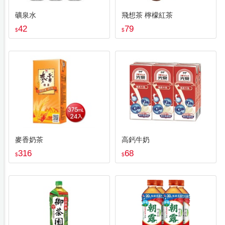
礦泉水
飛想茶 檸檬紅茶
42
79
$
$
麥香奶茶
高鈣牛奶
316
68
$
$