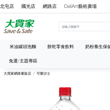
北屯店
國光店
網路店
DaliArt藝術廣場
米油罐頭泡麵
餅乾零食飲料
奶粉養生保
免運/主題專區
大買家網路量販店
可樂沙士