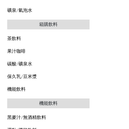
礦泉/氣泡水
箱購飲料
茶飲料
果汁咖啡
碳酸/礦泉水
保久乳/豆米漿
機能飲料
機能飲料
黑麥汁/無酒精飲料