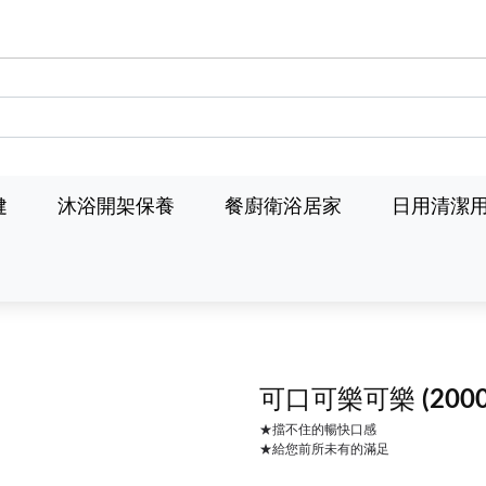
健
沐浴開架保養
餐廚衛浴居家
日用清潔
可口可樂可樂
(200
★擋不住的暢快口感
★給您前所未有的滿足