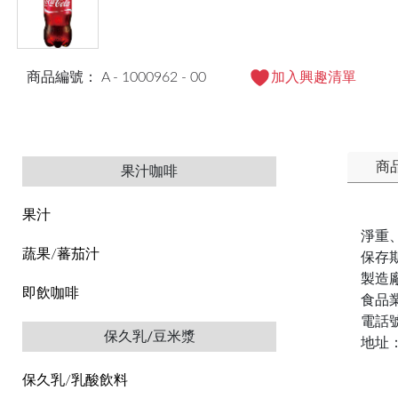
商品編號： A - 1000962 - 00
加入興趣清單
商
果汁咖啡
果汁
淨重、
蔬果/蕃茄汁
保存
製造
即飲咖啡
食品業
電話號
保久乳/豆米漿
地址
保久乳/乳酸飲料