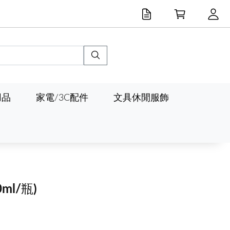
用品
家電/3C配件
文具休閒服飾
0ml/瓶)