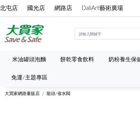
北屯店
國光店
網路店
DaliArt藝術廣場
米油罐頭泡麵
餅乾零食飲料
奶粉養生保
免運/主題專區
大買家網路量販店
龍頭/省水閥