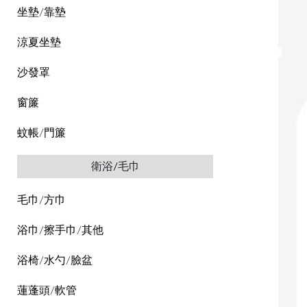
坐墊/靠墊
涼夏坐墊
沙發罩
窗簾
蚊帳/門簾
衛浴/毛巾
毛巾/方巾
浴巾/擦手巾/其他
浴椅/水勺/臉盆
蓮蓬頭/軟管