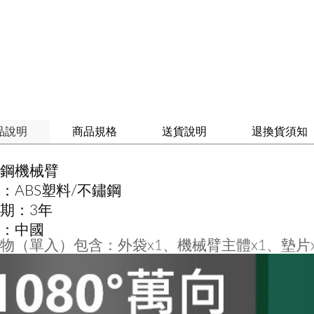
品說明
商品規格
送貨說明
退換貨須知
鋼機械臂
：ABS塑料/不鏽鋼
期：3年
：中國
物（單入）包含：外袋x1、機械臂主體x1、墊片x