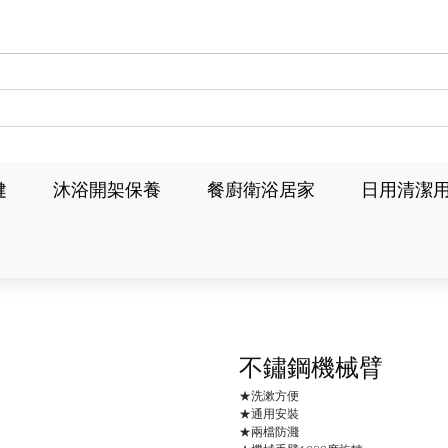
健
沐浴開架保養
餐廚衛浴居家
日用清潔
不鏽鋼機械臂
★洗漱方便
★通用安裝
★兩檔防濺