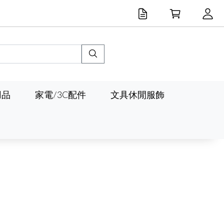
用品
家電/3C配件
文具休閒服飾