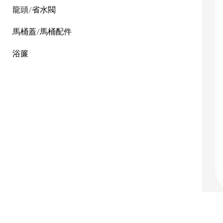
龍頭/省水閥
馬桶蓋/馬桶配件
浴簾