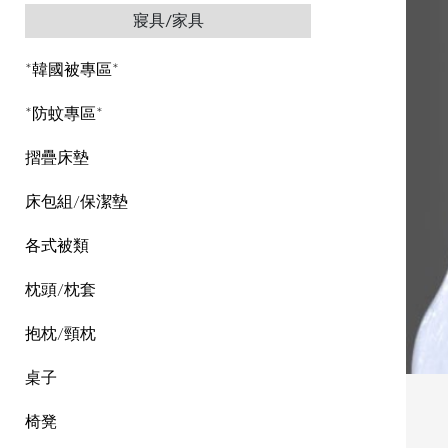
寢具/家具
*韓國被專區*
*防蚊專區*
摺疊床墊
床包組/保潔墊
各式被類
枕頭/枕套
抱枕/頸枕
桌子
椅凳