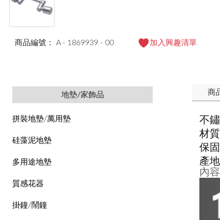
商品編號： A - 1869939 - 00
加入興趣清單
商
地墊/家飾品
不鏽
拼裝地墊/萬用墊
材質
硅藻泥地墊
保固
產地
多用途地墊
內容
質感花器
掛鐘/鬧鐘