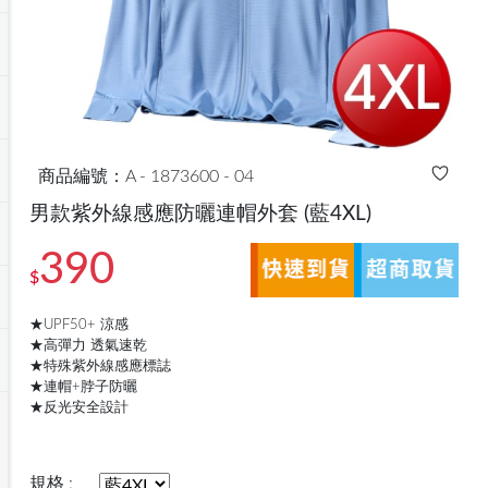
商品編號：A - 1873600 - 04
男款紫外線感應防曬連帽外套
(藍4XL)
390
$
★UPF50+ 涼感
★高彈力 透氣速乾
★特殊紫外線感應標誌
★連帽+脖子防曬
★反光安全設計
規格 :