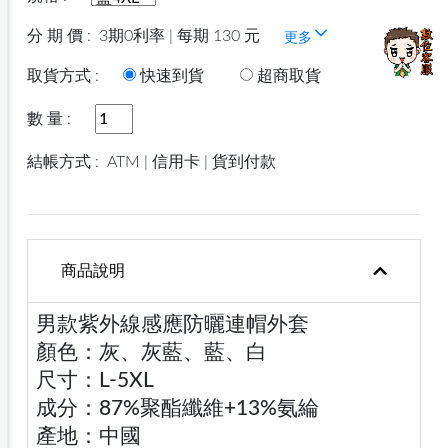
分 期 價 :
3期0利率 | 每期 130 元
更多
取貨方式 :
快速到貨
超商取貨
數 量 :
結帳方式 :
ATM | 信用卡 | 貨到付款
商品說明
男款紫外線感應防曬連帽外套
顏色：灰、灰藍、藍、白
尺寸：L-5XL
成分：87%聚酯纖維+13%氨綸
產地：中國