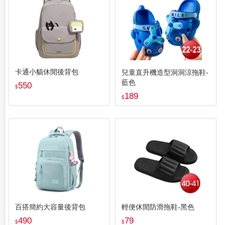
卡通小貓休閒後背包
兒童直升機造型洞洞涼拖鞋-
藍色
550
$
189
$
百搭簡約大容量後背包
輕便休閒防滑拖鞋-黑色
490
79
$
$