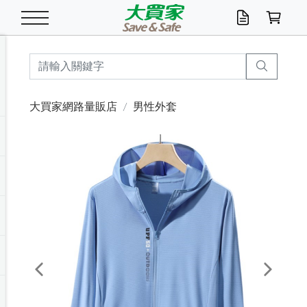
米/五穀/濃湯
休閒零嘴
養生保健/常備品
沐浴乳香皂
鍋具/飲水/廚房
衛生紙/濕巾
廚房家電
文具/辦公用品
冷凍免運
米/糙米
食用油
包麵
魚罐
初一十五拜拜懶
餅乾
糖果/蜜餞/果凍
茶飲料
雞精/飲品
奶粉
綠茶
即溶咖啡
沐浴乳
洗髮/護髮
牙 刷
潔顏產品
臉部保養
鍋具/餐具
掃除/清潔用具
寢具/家具
寵物食品
抽取衛生紙/濕巾
洗衣精
廚房/餐具清潔
衛生棉
箱購免運區
料理鍋具
除濕/清淨機
除塵家電
電腦周邊
文具用品
機車/腳踏車百貨
戶外/休閒用品
服飾內著
生鮮食品
食品免運
季節活動
大買家網路量販店
男性外套
油/調味料
美味餅乾
奶粉/穀麥片
美髮造型
掃除用具/照明/五金
衣物清潔
季節家電
汽機車百貨
箱購免運
五穀/南北貨
醬油.油膏.蠔油
碗麵/義大利麵
醬菜/玉米罐
零嘴
糕餅/點心
巧克力
果汁咖啡
機能保健
麥片/玉米片
紅茶
咖啡豆/粉/濾掛
香皂/洗手乳
造型髮品
牙膏/漱口水
卸妝/粉刺調理
面/眼膜
保鮮/微波
洗衣/曬衣用具
收納用品
寵物清潔/百貨
廚房紙巾/平版/
洗衣粉/皂
浴廁/水管清潔
嬰兒尿布
烤箱/微波/電磁爐
風扇/防蚊家電
美容家電
數位週邊
辦公文具/收納
汽車百貨
健身/按摩/瑜珈
配件
調理食品
清潔用品免運
店長推薦
泡麵 / 麵條
糖果/巧克力
特色茶品
口腔清潔
傢飾/收納/衛浴
居家清潔
生活家電
休閒/運動
主題專區
湯類/湯塊
調味用品
麵條/快煮麵/米粉
調理食品
堅果/海苔
洋芋片
碳酸/礦泉水
族群保健
沖調穀粉/隨手包
奶茶/花草茶
可可/糖/奶精
染髮產品
口腔配件
刮鬍用品
身體保養
飲水用具
電池/延長線
衛浴/毛巾
園藝用品
箱購免運區
漂白水/柔軟精
居家清潔/除濕芳
成人紙尿褲
快煮壺/烘碗機
電暖器
家用電器
手機/平板周邊
玩具/擺設小物
測量/護具/其他
男/女/機能包
居家/汽百用品
這夏不怕熱
罐頭調理包
飲料
咖啡/可可
臉部清潔
寵物/園藝
衛生棉/護墊
3C/電腦周邊/OA
服飾/配件
咖哩/沾拌醬/抹醬
箱購專區
肉鬆/肉醬罐
肉乾/豆乾
節日限定伴手禮
保久乳/豆米漿
常備/醫材/口罩
烏龍/普洱茶/其他
開架彩妝/防曬
廚房配件
燈泡/檯燈/照明
地墊/家飾品
日用活動區
箱購免運區
防蚊/殺蟲
咖啡機/果汁調理
辦公用具
球類/運動
戶外/室內鞋
綠意露營生活
開架/身體保養
成人/嬰兒紙尿褲
點心罐
機能飲料
▶保健品牌推薦
黑糖桂圓/蜂蜜醋
修繕/五金/祭祀
Previous
Next
箱購飲料