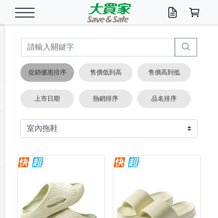
米/五穀/濃湯
休閒零嘴
養生保健/常備品
沐浴乳香皂
鍋具/飲水/廚房
衛生紙/濕巾
廚房家電
文具/辦公用品
冷凍免運
米/糙米
食用油
包麵
魚罐
初一十五拜拜懶
餅乾
糖果/蜜餞/果凍
茶飲料
雞精/飲品
奶粉
綠茶
即溶咖啡
沐浴乳
洗髮/護髮
牙 刷
潔顏產品
臉部保養
鍋具/餐具
掃除/清潔用具
寢具/家具
寵物食品
抽取衛生紙/濕巾
洗衣精
廚房/餐具清潔
衛生棉
箱購免運區
料理鍋具
除濕/清淨機
除塵家電
電腦周邊
文具用品
機車/腳踏車百貨
戶外/休閒用品
服飾內著
生鮮食品
食品免運
季節活動
促銷優惠排序
售價低到高
售價高到低
油/調味料
美味餅乾
奶粉/穀麥片
美髮造型
掃除用具/照明/五金
衣物清潔
季節家電
汽機車百貨
箱購免運
五穀/南北貨
醬油.油膏.蠔油
碗麵/義大利麵
醬菜/玉米罐
零嘴
糕餅/點心
巧克力
果汁咖啡
機能保健
麥片/玉米片
紅茶
咖啡豆/粉/濾掛
香皂/洗手乳
造型髮品
牙膏/漱口水
卸妝/粉刺調理
面/眼膜
保鮮/微波
洗衣/曬衣用具
收納用品
寵物清潔/百貨
廚房紙巾/平版/
洗衣粉/皂
浴廁/水管清潔
嬰兒尿布
烤箱/微波/電磁爐
風扇/防蚊家電
美容家電
數位週邊
辦公文具/收納
汽車百貨
健身/按摩/瑜珈
配件
調理食品
清潔用品免運
店長推薦
上市日期
熱銷排序
品名排序
泡麵 / 麵條
糖果/巧克力
特色茶品
口腔清潔
傢飾/收納/衛浴
居家清潔
生活家電
休閒/運動
主題專區
湯類/湯塊
調味用品
麵條/快煮麵/米粉
調理食品
堅果/海苔
洋芋片
碳酸/礦泉水
族群保健
沖調穀粉/隨手包
奶茶/花草茶
可可/糖/奶精
染髮產品
口腔配件
刮鬍用品
身體保養
飲水用具
電池/延長線
衛浴/毛巾
園藝用品
箱購免運區
漂白水/柔軟精
居家清潔/除濕芳
成人紙尿褲
快煮壺/烘碗機
電暖器
家用電器
手機/平板周邊
玩具/擺設小物
測量/護具/其他
男/女/機能包
居家/汽百用品
這夏不怕熱
罐頭調理包
飲料
咖啡/可可
臉部清潔
寵物/園藝
衛生棉/護墊
3C/電腦周邊/OA
服飾/配件
咖哩/沾拌醬/抹醬
箱購專區
肉鬆/肉醬罐
肉乾/豆乾
節日限定伴手禮
保久乳/豆米漿
常備/醫材/口罩
烏龍/普洱茶/其他
開架彩妝/防曬
廚房配件
燈泡/檯燈/照明
地墊/家飾品
日用活動區
箱購免運區
防蚊/殺蟲
咖啡機/果汁調理
辦公用具
球類/運動
戶外/室內鞋
綠意露營生活
開架/身體保養
成人/嬰兒紙尿褲
點心罐
機能飲料
▶保健品牌推薦
黑糖桂圓/蜂蜜醋
修繕/五金/祭祀
箱購飲料