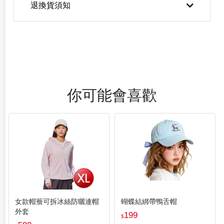
退換貨須知
你可能會喜歡
女款帽簷可拆冰絲防曬連帽
蝴蝶結綁帶鴨舌帽
外套
199
$