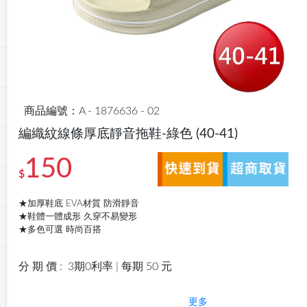
商品編號：A - 1876636 - 02
編織紋線條厚底靜音拖鞋-綠色
(40-41)
150
$
★加厚鞋底 EVA材質 防滑靜音
★鞋體一體成形 久穿不易變形
★多色可選 時尚百搭
分 期 價 :
3期0利率 | 每期 50 元
更多