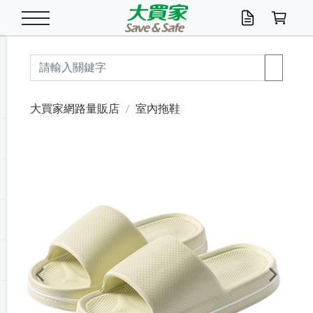
米/五穀/濃湯
休閒零嘴
養生保健/常備品
沐浴乳香皂
鍋具/飲水/廚房
衛生紙/濕巾
廚房家電
文具/辦公用品
冷凍免運
米/糙米
食用油
包麵
魚罐
初一十五拜拜懶
餅乾
糖果/蜜餞/果凍
茶飲料
雞精/飲品
奶粉
綠茶
即溶咖啡
沐浴乳
洗髮/護髮
牙 刷
潔顏產品
臉部保養
鍋具/餐具
掃除/清潔用具
寢具/家具
寵物食品
抽取衛生紙/濕巾
洗衣精
廚房/餐具清潔
衛生棉
箱購免運區
料理鍋具
除濕/清淨機
除塵家電
電腦周邊
文具用品
機車/腳踏車百貨
戶外/休閒用品
服飾內著
生鮮食品
食品免運
季節活動
大買家網路量販店
室內拖鞋
油/調味料
美味餅乾
奶粉/穀麥片
美髮造型
掃除用具/照明/五金
衣物清潔
季節家電
汽機車百貨
箱購免運
五穀/南北貨
醬油.油膏.蠔油
碗麵/義大利麵
醬菜/玉米罐
零嘴
糕餅/點心
巧克力
果汁咖啡
機能保健
麥片/玉米片
紅茶
咖啡豆/粉/濾掛
香皂/洗手乳
造型髮品
牙膏/漱口水
卸妝/粉刺調理
面/眼膜
保鮮/微波
洗衣/曬衣用具
收納用品
寵物清潔/百貨
廚房紙巾/平版/
洗衣粉/皂
浴廁/水管清潔
嬰兒尿布
烤箱/微波/電磁爐
風扇/防蚊家電
美容家電
數位週邊
辦公文具/收納
汽車百貨
健身/按摩/瑜珈
配件
調理食品
清潔用品免運
店長推薦
泡麵 / 麵條
糖果/巧克力
特色茶品
口腔清潔
傢飾/收納/衛浴
居家清潔
生活家電
休閒/運動
主題專區
湯類/湯塊
調味用品
麵條/快煮麵/米粉
調理食品
堅果/海苔
洋芋片
碳酸/礦泉水
族群保健
沖調穀粉/隨手包
奶茶/花草茶
可可/糖/奶精
染髮產品
口腔配件
刮鬍用品
身體保養
飲水用具
電池/延長線
衛浴/毛巾
園藝用品
箱購免運區
漂白水/柔軟精
居家清潔/除濕芳
成人紙尿褲
快煮壺/烘碗機
電暖器
家用電器
手機/平板周邊
玩具/擺設小物
測量/護具/其他
男/女/機能包
居家/汽百用品
這夏不怕熱
罐頭調理包
飲料
咖啡/可可
臉部清潔
寵物/園藝
衛生棉/護墊
3C/電腦周邊/OA
服飾/配件
咖哩/沾拌醬/抹醬
箱購專區
肉鬆/肉醬罐
肉乾/豆乾
節日限定伴手禮
保久乳/豆米漿
常備/醫材/口罩
烏龍/普洱茶/其他
開架彩妝/防曬
廚房配件
燈泡/檯燈/照明
地墊/家飾品
日用活動區
箱購免運區
防蚊/殺蟲
咖啡機/果汁調理
辦公用具
球類/運動
戶外/室內鞋
綠意露營生活
開架/身體保養
成人/嬰兒紙尿褲
點心罐
機能飲料
▶保健品牌推薦
黑糖桂圓/蜂蜜醋
修繕/五金/祭祀
Previous
Next
箱購飲料