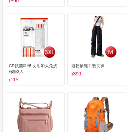
590
$
CR抗菌科學 女用加大免洗
速乾抽繩工裝長褲
棉褲3入
390
$
115
$