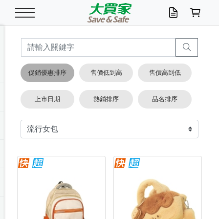
米/五穀/濃湯
休閒零嘴
養生保健/常備品
沐浴乳香皂
鍋具/飲水/廚房
衛生紙/濕巾
廚房家電
文具/辦公用品
冷凍免運
米/糙米
食用油
包麵
魚罐
初一十五拜拜懶
餅乾
糖果/蜜餞/果凍
茶飲料
雞精/飲品
奶粉
綠茶
即溶咖啡
沐浴乳
洗髮/護髮
牙 刷
潔顏產品
臉部保養
鍋具/餐具
掃除/清潔用具
寢具/家具
寵物食品
抽取衛生紙/濕巾
洗衣精
廚房/餐具清潔
衛生棉
箱購免運區
料理鍋具
除濕/清淨機
除塵家電
電腦周邊
文具用品
機車/腳踏車百貨
戶外/休閒用品
服飾內著
生鮮食品
食品免運
季節活動
促銷優惠排序
售價低到高
售價高到低
油/調味料
美味餅乾
奶粉/穀麥片
美髮造型
掃除用具/照明/五金
衣物清潔
季節家電
汽機車百貨
箱購免運
五穀/南北貨
醬油.油膏.蠔油
碗麵/義大利麵
醬菜/玉米罐
零嘴
糕餅/點心
巧克力
果汁咖啡
機能保健
麥片/玉米片
紅茶
咖啡豆/粉/濾掛
香皂/洗手乳
造型髮品
牙膏/漱口水
卸妝/粉刺調理
面/眼膜
保鮮/微波
洗衣/曬衣用具
收納用品
寵物清潔/百貨
廚房紙巾/平版/
洗衣粉/皂
浴廁/水管清潔
嬰兒尿布
烤箱/微波/電磁爐
風扇/防蚊家電
美容家電
數位週邊
辦公文具/收納
汽車百貨
健身/按摩/瑜珈
配件
調理食品
清潔用品免運
店長推薦
上市日期
熱銷排序
品名排序
泡麵 / 麵條
糖果/巧克力
特色茶品
口腔清潔
傢飾/收納/衛浴
居家清潔
生活家電
休閒/運動
主題專區
湯類/湯塊
調味用品
麵條/快煮麵/米粉
調理食品
堅果/海苔
洋芋片
碳酸/礦泉水
族群保健
沖調穀粉/隨手包
奶茶/花草茶
可可/糖/奶精
染髮產品
口腔配件
刮鬍用品
身體保養
飲水用具
電池/延長線
衛浴/毛巾
園藝用品
箱購免運區
漂白水/柔軟精
居家清潔/除濕芳
成人紙尿褲
快煮壺/烘碗機
電暖器
家用電器
手機/平板周邊
玩具/擺設小物
測量/護具/其他
男/女/機能包
居家/汽百用品
這夏不怕熱
罐頭調理包
飲料
咖啡/可可
臉部清潔
寵物/園藝
衛生棉/護墊
3C/電腦周邊/OA
服飾/配件
咖哩/沾拌醬/抹醬
箱購專區
肉鬆/肉醬罐
肉乾/豆乾
節日限定伴手禮
保久乳/豆米漿
常備/醫材/口罩
烏龍/普洱茶/其他
開架彩妝/防曬
廚房配件
燈泡/檯燈/照明
地墊/家飾品
日用活動區
箱購免運區
防蚊/殺蟲
咖啡機/果汁調理
辦公用具
球類/運動
戶外/室內鞋
綠意露營生活
開架/身體保養
成人/嬰兒紙尿褲
點心罐
機能飲料
▶保健品牌推薦
黑糖桂圓/蜂蜜醋
修繕/五金/祭祀
箱購飲料