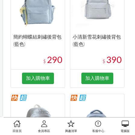
簡約蝴蝶結刺繡後背包
小清新雪花刺繡後背包
(藍色)
(藍色)
290
390
$
$
加入購物車
加入購物車
回首頁
會員專區
興趣清單
客服中心
電腦版