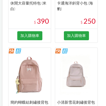
休閒大容量托特包 (米
卡通海洋斜背小包 (海
白)
豹)
390
250
$
$
加入購物車
加入購物車
簡約蝴蝶結刺繡後背包
小清新雪花刺繡後背包