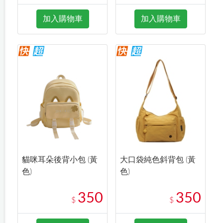
加入購物車
加入購物車
貓咪耳朵後背小包 (黃
大口袋純色斜背包 (黃
色)
色)
350
350
$
$