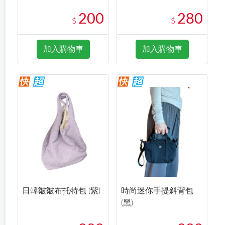
200
280
$
$
加入購物車
加入購物車
日韓皺皺布托特包 (紫)
時尚迷你手提斜背包
(黑)