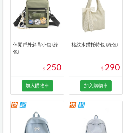
休閒戶外斜背小包 (綠
格紋水鑽托特包 (綠色)
色)
250
290
$
$
加入購物車
加入購物車