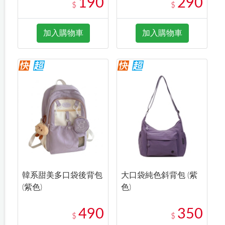
190
290
$
$
加入購物車
加入購物車
韓系甜美多口袋後背包
大口袋純色斜背包 (紫
(紫色)
色)
490
350
$
$