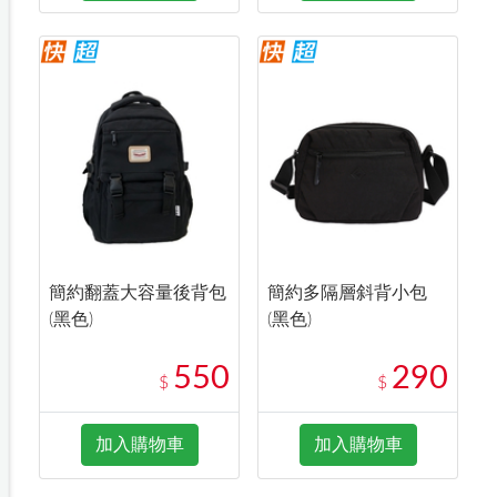
簡約翻蓋大容量後背包
簡約多隔層斜背小包
(黑色)
(黑色)
550
290
$
$
加入購物車
加入購物車