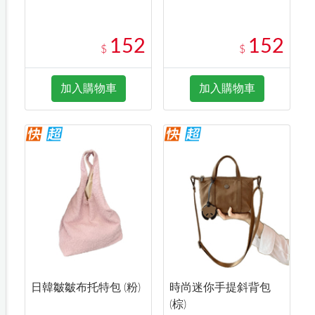
152
152
$
$
加入購物車
加入購物車
日韓皺皺布托特包 (粉)
時尚迷你手提斜背包
(棕)