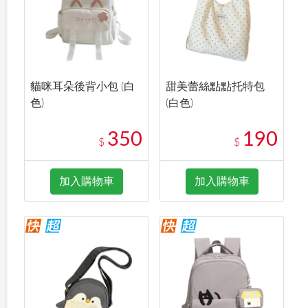
貓咪耳朵後背小包 (白
甜美蕾絲點點托特包
色)
(白色)
350
190
$
$
加入購物車
加入購物車