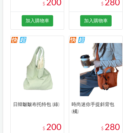
200
280
$
$
加入購物車
加入購物車
日韓皺皺布托特包 (綠)
時尚迷你手提斜背包
(橘)
200
280
$
$