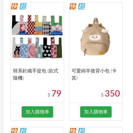
韓系針織手提包 (款式
可愛綿羊後背小包 (卡
隨機)
其)
79
350
$
$
加入購物車
加入購物車