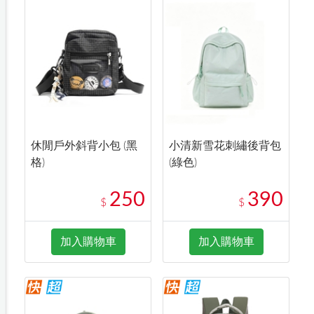
休閒戶外斜背小包 (黑
小清新雪花刺繡後背包
格)
(綠色)
250
390
$
$
加入購物車
加入購物車