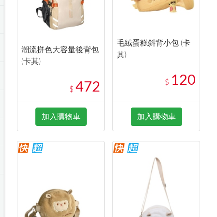
毛絨蛋糕斜背小包 (卡
潮流拼色大容量後背包
其)
(卡其)
120
$
472
$
加入購物車
加入購物車