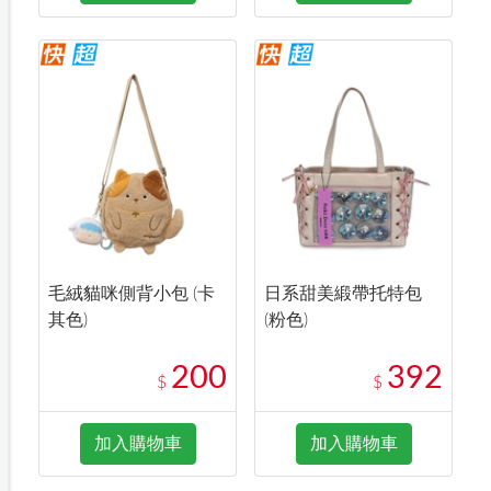
毛絨貓咪側背小包 (卡
日系甜美緞帶托特包
其色)
(粉色)
200
392
$
$
加入購物車
加入購物車