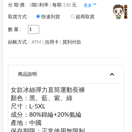
分 期 價 :
3期0利率 | 每期 130 元
更多
取貨方式 :
快速到貨
超商取貨
數 量 :
結帳方式 :
ATM | 信用卡 | 貨到付款
商品說明
女款冰絲彈力直筒運動長褲
顏色：黑、藍、紫、綠
尺寸：L-5XL
成分：80%錦綸+20%氨綸
產地：中國
保存期限：正常使用無限制