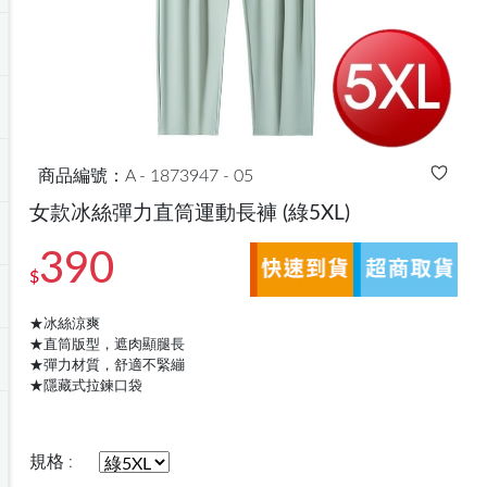
商品編號：A - 1873947 - 05
女款冰絲彈力直筒運動長褲
(綠5XL)
390
$
★冰絲涼爽
★直筒版型，遮肉顯腿長
★彈力材質，舒適不緊繃
★隱藏式拉鍊口袋
規格 :