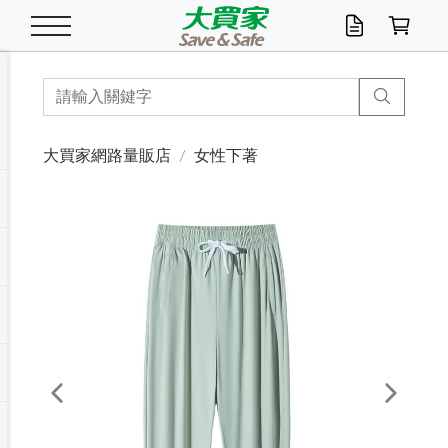
米/五穀/濃湯
休閒零嘴
養生保健/常備品
沐浴乳香皂
鍋具/飲水/廚房
衛生紙/濕巾
廚房家電
文具/辦公用品
冷凍免運
米/糙米
食用油
包麵
魚罐
初一十五拜拜懶
餅乾
糖果/蜜餞/果凍
茶飲料
雞精/飲品
奶粉
綠茶
即溶咖啡
沐浴乳
洗髮/護髮
牙 刷
潔顏產品
臉部保養
鍋具/餐具
掃除/清潔用具
寢具/家具
寵物食品
抽取衛生紙/濕巾
洗衣精
廚房/餐具清潔
衛生棉
箱購免運區
料理鍋具
除濕/清淨機
除塵家電
電腦周邊
文具用品
機車/腳踏車百貨
戶外/休閒用品
服飾內著
生鮮食品
食品免運
季節活動
大買家網路量販店
女性下著
油/調味料
美味餅乾
奶粉/穀麥片
美髮造型
掃除用具/照明/五金
衣物清潔
季節家電
汽機車百貨
箱購免運
五穀/南北貨
醬油.油膏.蠔油
碗麵/義大利麵
醬菜/玉米罐
零嘴
糕餅/點心
巧克力
果汁咖啡
機能保健
麥片/玉米片
紅茶
咖啡豆/粉/濾掛
香皂/洗手乳
造型髮品
牙膏/漱口水
卸妝/粉刺調理
面/眼膜
保鮮/微波
洗衣/曬衣用具
收納用品
寵物清潔/百貨
廚房紙巾/平版/
洗衣粉/皂
浴廁/水管清潔
嬰兒尿布
烤箱/微波/電磁爐
風扇/防蚊家電
美容家電
數位週邊
辦公文具/收納
汽車百貨
健身/按摩/瑜珈
配件
調理食品
清潔用品免運
店長推薦
泡麵 / 麵條
糖果/巧克力
特色茶品
口腔清潔
傢飾/收納/衛浴
居家清潔
生活家電
休閒/運動
主題專區
湯類/湯塊
調味用品
麵條/快煮麵/米粉
調理食品
堅果/海苔
洋芋片
碳酸/礦泉水
族群保健
沖調穀粉/隨手包
奶茶/花草茶
可可/糖/奶精
染髮產品
口腔配件
刮鬍用品
身體保養
飲水用具
電池/延長線
衛浴/毛巾
園藝用品
箱購免運區
漂白水/柔軟精
居家清潔/除濕芳
成人紙尿褲
快煮壺/烘碗機
電暖器
家用電器
手機/平板周邊
玩具/擺設小物
測量/護具/其他
男/女/機能包
居家/汽百用品
這夏不怕熱
罐頭調理包
飲料
咖啡/可可
臉部清潔
寵物/園藝
衛生棉/護墊
3C/電腦周邊/OA
服飾/配件
咖哩/沾拌醬/抹醬
箱購專區
肉鬆/肉醬罐
肉乾/豆乾
節日限定伴手禮
保久乳/豆米漿
常備/醫材/口罩
烏龍/普洱茶/其他
開架彩妝/防曬
廚房配件
燈泡/檯燈/照明
地墊/家飾品
日用活動區
箱購免運區
防蚊/殺蟲
咖啡機/果汁調理
辦公用具
球類/運動
戶外/室內鞋
綠意露營生活
開架/身體保養
成人/嬰兒紙尿褲
點心罐
機能飲料
▶保健品牌推薦
黑糖桂圓/蜂蜜醋
修繕/五金/祭祀
Previous
Next
箱購飲料