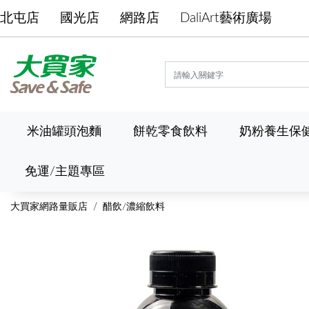
北屯店
國光店
網路店
DaliArt藝術廣場
米油罐頭泡麵
餅乾零食飲料
奶粉養生保
免運/主題專區
大買家網路量販店
醋飲/濃縮飲料