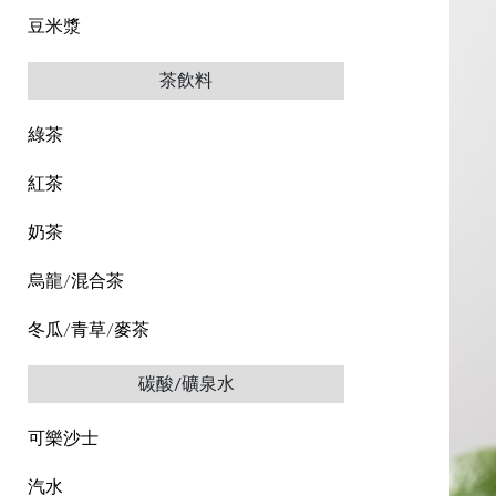
豆米漿
茶飲料
綠茶
紅茶
奶茶
烏龍/混合茶
冬瓜/青草/麥茶
碳酸/礦泉水
可樂沙士
汽水