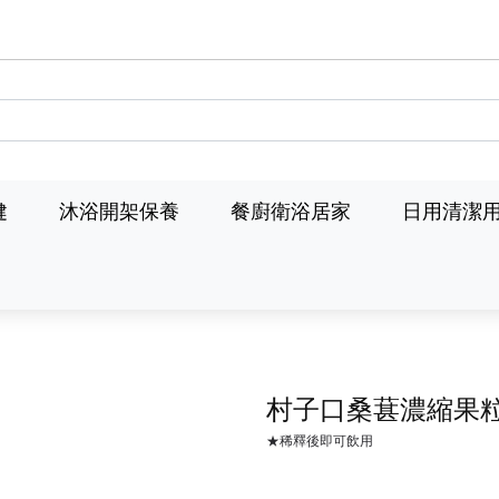
健
沐浴開架保養
餐廚衛浴居家
日用清潔
村子口桑葚濃縮果粒
★稀釋後即可飲用