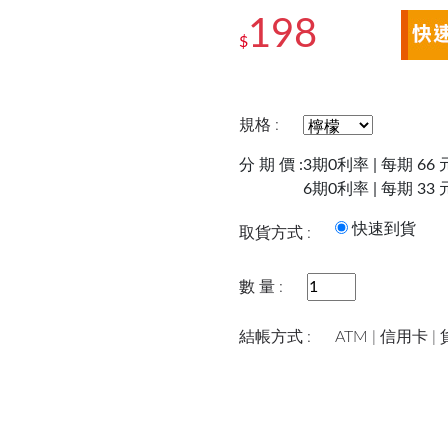
198
$
規格 :
分 期 價 :
3期0利率 | 每期 66 
6期0利率 | 每期 33 
快速到
取貨方式 :
數 量 :
結帳方式 :
ATM | 信用卡 