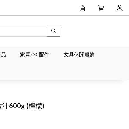
用品
家電/3C配件
文具休閒服飾
汁600g
(檸檬)