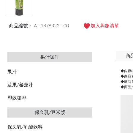
商品編號： A - 1876322 - 00
加入興趣清單
商
果汁咖啡
◆內容
果汁
◆商品
◆廠商
蔬果/蕃茄汁
◆商品
即飲咖啡
保久乳/豆米漿
保久乳/乳酸飲料