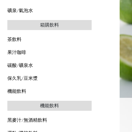
礦泉/氣泡水
箱購飲料
茶飲料
果汁咖啡
碳酸/礦泉水
保久乳/豆米漿
機能飲料
機能飲料
黑麥汁/無酒精飲料