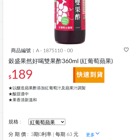
商品編號：A - 1875110 - 00
穀盛果然好喝雙果酢360ml
(紅葡萄蘋果)
189
$
★以釀造蘋果酢添加紅葡萄汁及蘋果汁調製
★酸甜適中
★果香清新溫和
規格 :
分 期 價 :
3期0利率 | 每期 63 元
更多