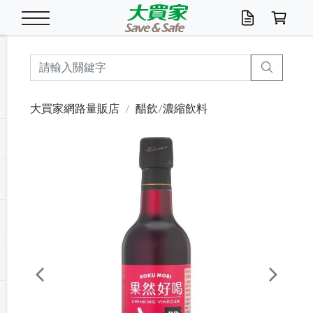
米/五穀/濃湯
休閒零嘴
養生保健/常備品
沐浴乳香皂
鍋具/飲水/廚房
衛生紙/濕巾
廚房家電
文具/辦公用品
冷凍免運
米/糙米
食用油
包麵
魚罐
初一十五拜拜懶
餅乾
糖果/蜜餞/果凍
茶飲料
雞精/飲品
奶粉
綠茶
即溶咖啡
沐浴乳
洗髮/護髮
牙 刷
潔顏產品
臉部保養
鍋具/餐具
掃除/清潔用具
寢具/家具
寵物食品
抽取衛生紙/濕巾
洗衣精
廚房/餐具清潔
衛生棉
箱購免運區
料理鍋具
除濕/清淨機
除塵家電
電腦周邊
文具用品
機車/腳踏車百貨
戶外/休閒用品
服飾內著
生鮮食品
食品免運
季節活動
大買家網路量販店
醋飲/濃縮飲料
油/調味料
美味餅乾
奶粉/穀麥片
美髮造型
掃除用具/照明/五金
衣物清潔
季節家電
汽機車百貨
箱購免運
五穀/南北貨
醬油.油膏.蠔油
碗麵/義大利麵
醬菜/玉米罐
零嘴
糕餅/點心
巧克力
果汁咖啡
機能保健
麥片/玉米片
紅茶
咖啡豆/粉/濾掛
香皂/洗手乳
造型髮品
牙膏/漱口水
卸妝/粉刺調理
面/眼膜
保鮮/微波
洗衣/曬衣用具
收納用品
寵物清潔/百貨
廚房紙巾/平版/
洗衣粉/皂
浴廁/水管清潔
嬰兒尿布
烤箱/微波/電磁爐
風扇/防蚊家電
美容家電
數位週邊
辦公文具/收納
汽車百貨
健身/按摩/瑜珈
配件
調理食品
清潔用品免運
店長推薦
泡麵 / 麵條
糖果/巧克力
特色茶品
口腔清潔
傢飾/收納/衛浴
居家清潔
生活家電
休閒/運動
主題專區
湯類/湯塊
調味用品
麵條/快煮麵/米粉
調理食品
堅果/海苔
洋芋片
碳酸/礦泉水
族群保健
沖調穀粉/隨手包
奶茶/花草茶
可可/糖/奶精
染髮產品
口腔配件
刮鬍用品
身體保養
飲水用具
電池/延長線
衛浴/毛巾
園藝用品
箱購免運區
漂白水/柔軟精
居家清潔/除濕芳
成人紙尿褲
快煮壺/烘碗機
電暖器
家用電器
手機/平板周邊
玩具/擺設小物
測量/護具/其他
男/女/機能包
居家/汽百用品
這夏不怕熱
罐頭調理包
飲料
咖啡/可可
臉部清潔
寵物/園藝
衛生棉/護墊
3C/電腦周邊/OA
服飾/配件
咖哩/沾拌醬/抹醬
箱購專區
肉鬆/肉醬罐
肉乾/豆乾
節日限定伴手禮
保久乳/豆米漿
常備/醫材/口罩
烏龍/普洱茶/其他
開架彩妝/防曬
廚房配件
燈泡/檯燈/照明
地墊/家飾品
日用活動區
箱購免運區
防蚊/殺蟲
咖啡機/果汁調理
辦公用具
球類/運動
戶外/室內鞋
綠意露營生活
開架/身體保養
成人/嬰兒紙尿褲
點心罐
機能飲料
▶保健品牌推薦
黑糖桂圓/蜂蜜醋
修繕/五金/祭祀
Previous
Next
箱購飲料