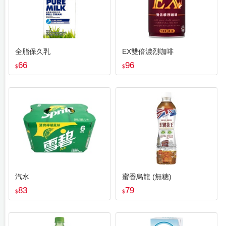
全脂保久乳
EX雙倍濃烈咖啡
66
96
$
$
汽水
蜜香烏龍 (無糖)
83
79
$
$