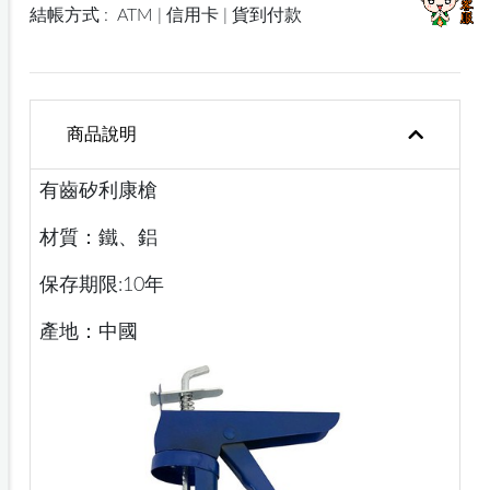
結帳方式 :
ATM | 信用卡 | 貨到付款
商品說明
有齒矽利康槍
材質：鐵、鋁
保存期限:10年
產地：中國