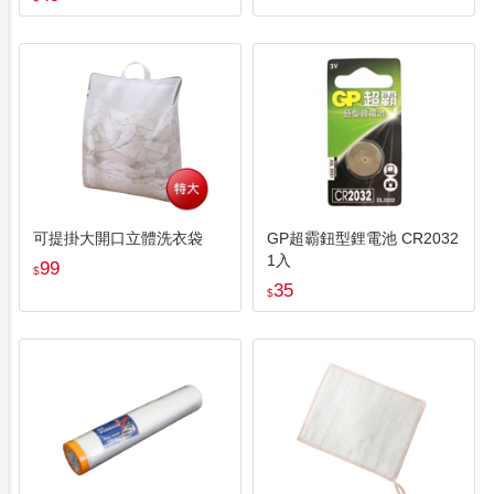
可提掛大開口立體洗衣袋
GP超霸鈕型鋰電池 CR2032
1入
99
$
35
$