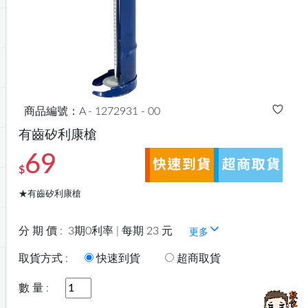
商品編號：A - 1272931 - 00
有齒矽利康槍
69
$
★有齒矽利康槍
分 期 價 :
3期0利率 | 每期 23 元
更多
取貨方式 :
快速到貨
超商取貨
數 量 :