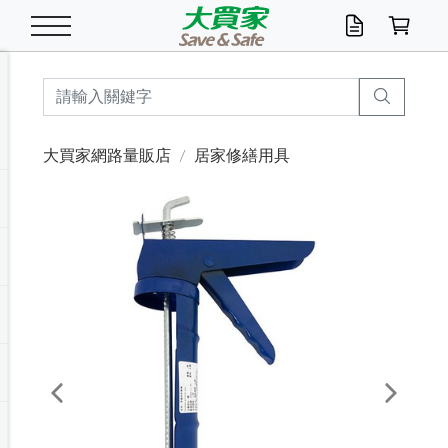
米/五穀/濃湯
休閒零嘴
養生保健/常備品
沐浴乳香皂
鍋具/飲水/廚房
衛生紙/濕巾
廚房家電
文具/辦公用品
冷凍免運
米/糙米
食用油
包麵
魚罐
初一十五拜拜懶
餅乾
糖果/蜜餞/果凍
茶飲料
雞精/飲品
奶粉
綠茶
即溶咖啡
沐浴乳
洗髮/護髮
牙 刷
潔顏產品
臉部保養
鍋具/餐具
掃除/清潔用具
寢具/家具
寵物食品
抽取衛生紙/濕巾
洗衣精
廚房/餐具清潔
衛生棉
箱購免運區
料理鍋具
除濕/清淨機
除塵家電
電腦周邊
文具用品
機車/腳踏車百貨
戶外/休閒用品
服飾內著
生鮮食品
食品免運
季節活動
大買家網路量販店
居家修繕用具
油/調味料
美味餅乾
奶粉/穀麥片
美髮造型
掃除用具/照明/五金
衣物清潔
季節家電
汽機車百貨
箱購免運
五穀/南北貨
醬油.油膏.蠔油
碗麵/義大利麵
醬菜/玉米罐
零嘴
糕餅/點心
巧克力
果汁咖啡
機能保健
麥片/玉米片
紅茶
咖啡豆/粉/濾掛
香皂/洗手乳
造型髮品
牙膏/漱口水
卸妝/粉刺調理
面/眼膜
保鮮/微波
洗衣/曬衣用具
收納用品
寵物清潔/百貨
廚房紙巾/平版/
洗衣粉/皂
浴廁/水管清潔
嬰兒尿布
烤箱/微波/電磁爐
風扇/防蚊家電
美容家電
數位週邊
辦公文具/收納
汽車百貨
健身/按摩/瑜珈
配件
調理食品
清潔用品免運
店長推薦
泡麵 / 麵條
糖果/巧克力
特色茶品
口腔清潔
傢飾/收納/衛浴
居家清潔
生活家電
休閒/運動
主題專區
湯類/湯塊
調味用品
麵條/快煮麵/米粉
調理食品
堅果/海苔
洋芋片
碳酸/礦泉水
族群保健
沖調穀粉/隨手包
奶茶/花草茶
可可/糖/奶精
染髮產品
口腔配件
刮鬍用品
身體保養
飲水用具
電池/延長線
衛浴/毛巾
園藝用品
箱購免運區
漂白水/柔軟精
居家清潔/除濕芳
成人紙尿褲
快煮壺/烘碗機
電暖器
家用電器
手機/平板周邊
玩具/擺設小物
測量/護具/其他
男/女/機能包
居家/汽百用品
這夏不怕熱
罐頭調理包
飲料
咖啡/可可
臉部清潔
寵物/園藝
衛生棉/護墊
3C/電腦周邊/OA
服飾/配件
咖哩/沾拌醬/抹醬
箱購專區
肉鬆/肉醬罐
肉乾/豆乾
節日限定伴手禮
保久乳/豆米漿
常備/醫材/口罩
烏龍/普洱茶/其他
開架彩妝/防曬
廚房配件
燈泡/檯燈/照明
地墊/家飾品
日用活動區
箱購免運區
防蚊/殺蟲
咖啡機/果汁調理
辦公用具
球類/運動
戶外/室內鞋
綠意露營生活
開架/身體保養
成人/嬰兒紙尿褲
點心罐
機能飲料
▶保健品牌推薦
黑糖桂圓/蜂蜜醋
修繕/五金/祭祀
Previous
Next
箱購飲料