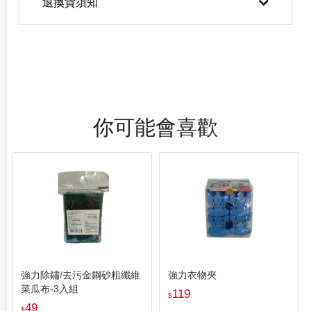
退換貨須知
你可能會喜歡
強力除鏽/去污金鋼砂粗纖維
強力衣物夾
菜瓜布-3入組
119
$
49
$