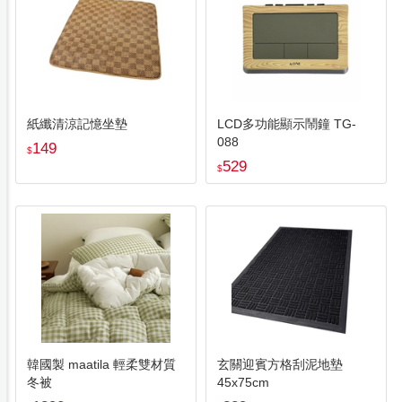
紙纖清涼記憶坐墊
LCD多功能顯示鬧鐘 TG-
088
149
$
529
$
韓國製 maatila 輕柔雙材質
玄關迎賓方格刮泥地墊
冬被
45x75cm