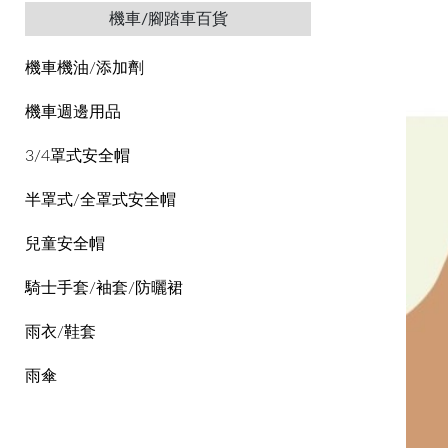
機車/腳踏車百貨
機車機油/添加劑
機車週邊用品
3/4罩式安全帽
半罩式/全罩式安全帽
兒童安全帽
騎士手套/袖套/防曬裙
雨衣/鞋套
雨傘