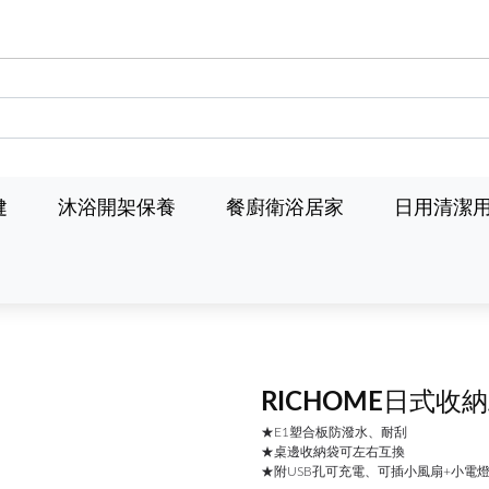
健
沐浴開架保養
餐廚衛浴居家
日用清潔
RICHOME日式收納
★E1塑合板防潑水、耐刮
★桌邊收納袋可左右互換
★附USB孔可充電、可插小風扇+小電