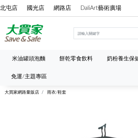
北屯店
國光店
網路店
DaliArt藝術廣場
米油罐頭泡麵
餅乾零食飲料
奶粉養生保
免運/主題專區
大買家網路量販店
雨衣/鞋套