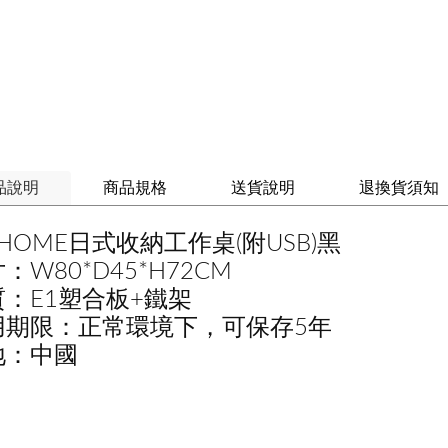
品說明
商品規格
送貨說明
退換貨須知
CHOME日式收納工作桌(附USB)黑
：W80*D45*H72CM
質：E1塑合板+鐵架
用期限：正常環境下，可保存5年
地：中國