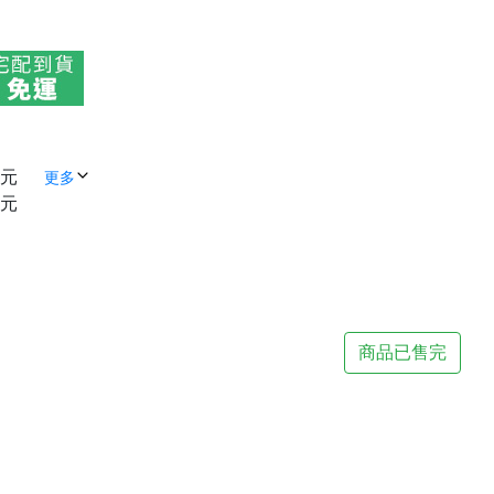
 元
更多
 元
商品已售完