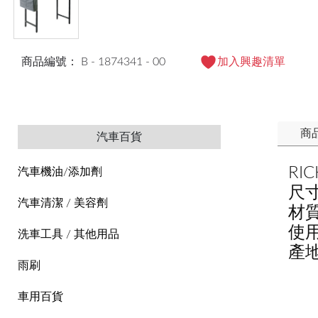
商品編號： B - 1874341 - 00
加入興趣清單
商
汽車百貨
RI
汽車機油/添加劑
尺寸
汽車清潔 / 美容劑
材
使
洗車工具 / 其他用品
產
雨刷
車用百貨