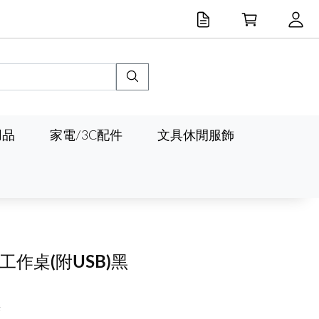
用品
家電/3C配件
文具休閒服飾
工作桌(附USB)黑
燈