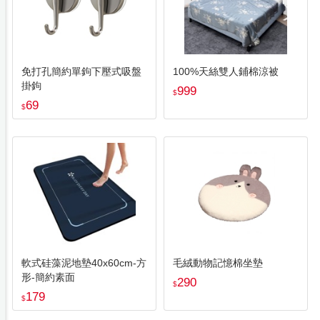
免打孔簡約單鉤下壓式吸盤
100%天絲雙人鋪棉涼被
掛鉤
999
$
69
$
軟式硅藻泥地墊40x60cm-方
毛絨動物記憶棉坐墊
形-簡約素面
290
$
179
$