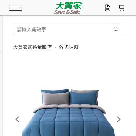
米/五穀/濃湯
休閒零嘴
養生保健/常備品
沐浴乳香皂
鍋具/飲水/廚房
衛生紙/濕巾
廚房家電
文具/辦公用品
冷凍免運
米/糙米
食用油
包麵
魚罐
初一十五拜拜懶
餅乾
糖果/蜜餞/果凍
茶飲料
雞精/飲品
奶粉
綠茶
即溶咖啡
沐浴乳
洗髮/護髮
牙 刷
潔顏產品
臉部保養
鍋具/餐具
掃除/清潔用具
寢具/家具
寵物食品
抽取衛生紙/濕巾
洗衣精
廚房/餐具清潔
衛生棉
箱購免運區
料理鍋具
除濕/清淨機
除塵家電
電腦周邊
文具用品
機車/腳踏車百貨
戶外/休閒用品
服飾內著
生鮮食品
食品免運
季節活動
大買家網路量販店
各式被類
油/調味料
美味餅乾
奶粉/穀麥片
美髮造型
掃除用具/照明/五金
衣物清潔
季節家電
汽機車百貨
箱購免運
五穀/南北貨
醬油.油膏.蠔油
碗麵/義大利麵
醬菜/玉米罐
零嘴
糕餅/點心
巧克力
果汁咖啡
機能保健
麥片/玉米片
紅茶
咖啡豆/粉/濾掛
香皂/洗手乳
造型髮品
牙膏/漱口水
卸妝/粉刺調理
面/眼膜
保鮮/微波
洗衣/曬衣用具
收納用品
寵物清潔/百貨
廚房紙巾/平版/
洗衣粉/皂
浴廁/水管清潔
嬰兒尿布
烤箱/微波/電磁爐
風扇/防蚊家電
美容家電
數位週邊
辦公文具/收納
汽車百貨
健身/按摩/瑜珈
配件
調理食品
清潔用品免運
店長推薦
泡麵 / 麵條
糖果/巧克力
特色茶品
口腔清潔
傢飾/收納/衛浴
居家清潔
生活家電
休閒/運動
主題專區
湯類/湯塊
調味用品
麵條/快煮麵/米粉
調理食品
堅果/海苔
洋芋片
碳酸/礦泉水
族群保健
沖調穀粉/隨手包
奶茶/花草茶
可可/糖/奶精
染髮產品
口腔配件
刮鬍用品
身體保養
飲水用具
電池/延長線
衛浴/毛巾
園藝用品
箱購免運區
漂白水/柔軟精
居家清潔/除濕芳
成人紙尿褲
快煮壺/烘碗機
電暖器
家用電器
手機/平板周邊
玩具/擺設小物
測量/護具/其他
男/女/機能包
居家/汽百用品
這夏不怕熱
罐頭調理包
飲料
咖啡/可可
臉部清潔
寵物/園藝
衛生棉/護墊
3C/電腦周邊/OA
服飾/配件
咖哩/沾拌醬/抹醬
箱購專區
肉鬆/肉醬罐
肉乾/豆乾
節日限定伴手禮
保久乳/豆米漿
常備/醫材/口罩
烏龍/普洱茶/其他
開架彩妝/防曬
廚房配件
燈泡/檯燈/照明
地墊/家飾品
日用活動區
箱購免運區
防蚊/殺蟲
咖啡機/果汁調理
辦公用具
球類/運動
戶外/室內鞋
綠意露營生活
開架/身體保養
成人/嬰兒紙尿褲
點心罐
機能飲料
▶保健品牌推薦
黑糖桂圓/蜂蜜醋
修繕/五金/祭祀
Previous
Next
箱購飲料