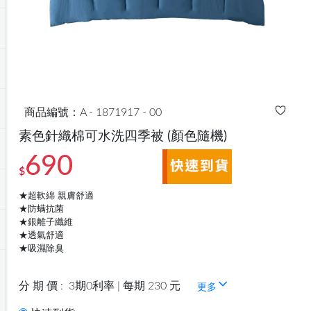
商品編號：A - 1871917 - 00
素色針織棉可水洗四季被
(顏色隨機)
690
$
★超軟綿 親膚舒適
★防螨抗菌
★銀離子纖維
★透氣舒適
★吸濕除臭
分 期 價 :
3期0利率 | 每期 230 元
更多