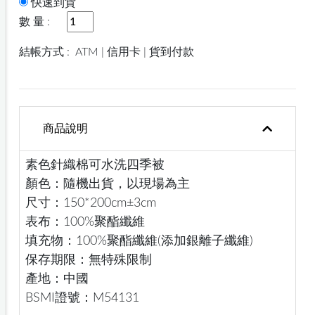
快速到貨
數 量 :
結帳方式 :
ATM | 信用卡 | 貨到付款
商品說明
素色針織棉可水洗四季被
顏色：隨機出貨，以現場為主
尺寸：150*200cm±3cm
表布：100%聚酯纖維
填充物：100%聚酯纖維(添加銀離子纖維)
保存期限：無特殊限制
產地：中國
BSMI證號：M54131