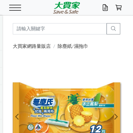
米/五穀/濃湯
休閒零嘴
養生保健/常備品
沐浴乳香皂
鍋具/飲水/廚房
衛生紙/濕巾
廚房家電
文具/辦公用品
冷凍免運
米/糙米
食用油
包麵
魚罐
初一十五拜拜懶
餅乾
糖果/蜜餞/果凍
茶飲料
雞精/飲品
奶粉
綠茶
即溶咖啡
沐浴乳
洗髮/護髮
牙 刷
潔顏產品
臉部保養
鍋具/餐具
掃除/清潔用具
寢具/家具
寵物食品
抽取衛生紙/濕巾
洗衣精
廚房/餐具清潔
衛生棉
箱購免運區
料理鍋具
除濕/清淨機
除塵家電
電腦周邊
文具用品
機車/腳踏車百貨
戶外/休閒用品
服飾內著
生鮮食品
食品免運
季節活動
大買家網路量販店
除塵紙/濕拖巾
油/調味料
美味餅乾
奶粉/穀麥片
美髮造型
掃除用具/照明/五金
衣物清潔
季節家電
汽機車百貨
箱購免運
五穀/南北貨
醬油.油膏.蠔油
碗麵/義大利麵
醬菜/玉米罐
零嘴
糕餅/點心
巧克力
果汁咖啡
機能保健
麥片/玉米片
紅茶
咖啡豆/粉/濾掛
香皂/洗手乳
造型髮品
牙膏/漱口水
卸妝/粉刺調理
面/眼膜
保鮮/微波
洗衣/曬衣用具
收納用品
寵物清潔/百貨
廚房紙巾/平版/
洗衣粉/皂
浴廁/水管清潔
嬰兒尿布
烤箱/微波/電磁爐
風扇/防蚊家電
美容家電
數位週邊
辦公文具/收納
汽車百貨
健身/按摩/瑜珈
配件
調理食品
清潔用品免運
店長推薦
泡麵 / 麵條
糖果/巧克力
特色茶品
口腔清潔
傢飾/收納/衛浴
居家清潔
生活家電
休閒/運動
主題專區
湯類/湯塊
調味用品
麵條/快煮麵/米粉
調理食品
堅果/海苔
洋芋片
碳酸/礦泉水
族群保健
沖調穀粉/隨手包
奶茶/花草茶
可可/糖/奶精
染髮產品
口腔配件
刮鬍用品
身體保養
飲水用具
電池/延長線
衛浴/毛巾
園藝用品
箱購免運區
漂白水/柔軟精
居家清潔/除濕芳
成人紙尿褲
快煮壺/烘碗機
電暖器
家用電器
手機/平板周邊
玩具/擺設小物
測量/護具/其他
男/女/機能包
居家/汽百用品
這夏不怕熱
罐頭調理包
飲料
咖啡/可可
臉部清潔
寵物/園藝
衛生棉/護墊
3C/電腦周邊/OA
服飾/配件
咖哩/沾拌醬/抹醬
箱購專區
肉鬆/肉醬罐
肉乾/豆乾
節日限定伴手禮
保久乳/豆米漿
常備/醫材/口罩
烏龍/普洱茶/其他
開架彩妝/防曬
廚房配件
燈泡/檯燈/照明
地墊/家飾品
日用活動區
箱購免運區
防蚊/殺蟲
咖啡機/果汁調理
辦公用具
球類/運動
戶外/室內鞋
綠意露營生活
開架/身體保養
成人/嬰兒紙尿褲
點心罐
機能飲料
▶保健品牌推薦
黑糖桂圓/蜂蜜醋
修繕/五金/祭祀
Previous
Next
箱購飲料