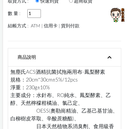
取貨方式 :
快速到貨
超商取貨
數 量 :
結帳方式 :
ATM | 信用卡 | 貨到付款
商品說明
無塵氏ACS酒精抗菌拭拖兩用布-鳳梨酵素
規格：20cm*30cm±5%/12pcs
淨重：230g±10%
主要成分：水針布、RO純水、鳳梨酵素、乙
醇、天然檸檬柑橘油、氯己定、
OESS(奧勒崗精油、乙基己基甘油、
白柳樹皮萃取、辛酸蔗糖酯)、
日本天然植物系消臭劑、食用級香