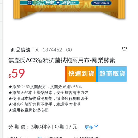
商品編號：A - 1874462 - 00
無塵氏ACS酒精抗菌拭拖兩用布-鳳梨酵素
59
$
★添加OESS抗菌配方，抗菌效果達99.9%
★添加天然本土鳳梨酵素，安全無害清潔力強
★使用日本植物系消臭劑，徹底分解臭味因子
★溫合抑菌配方且不傷手，維護室內潔淨
★適用各廠牌乾溼拖把
分 期 價 :
3期0利率 | 每期 19 元
更多