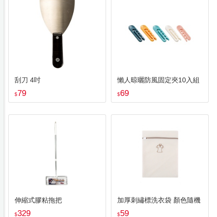
刮刀 4吋
懶人晾曬防風固定夾10入組
79
69
$
$
伸縮式膠粘拖把
加厚刺繡標洗衣袋 顏色隨機
329
59
$
$