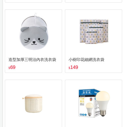
造型加厚三明治內衣洗衣袋
小樹印花細網洗衣袋
69
149
$
$