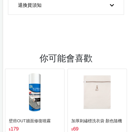
退換貨須知
你可能會喜歡
壁癌OUT牆面修復噴霧
加厚刺繡標洗衣袋 顏色隨機
179
69
$
$