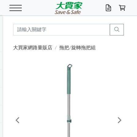
米/五穀/濃湯
休閒零嘴
養生保健/常備品
沐浴乳香皂
鍋具/飲水/廚房
衛生紙/濕巾
廚房家電
文具/辦公用品
冷凍免運
米/糙米
食用油
包麵
魚罐
初一十五拜拜懶
餅乾
糖果/蜜餞/果凍
茶飲料
雞精/飲品
奶粉
綠茶
即溶咖啡
沐浴乳
洗髮/護髮
牙 刷
潔顏產品
臉部保養
鍋具/餐具
掃除/清潔用具
寢具/家具
寵物食品
抽取衛生紙/濕巾
洗衣精
廚房/餐具清潔
衛生棉
箱購免運區
料理鍋具
除濕/清淨機
除塵家電
電腦周邊
文具用品
機車/腳踏車百貨
戶外/休閒用品
服飾內著
生鮮食品
食品免運
季節活動
大買家網路量販店
拖把/旋轉拖把組
油/調味料
美味餅乾
奶粉/穀麥片
美髮造型
掃除用具/照明/五金
衣物清潔
季節家電
汽機車百貨
箱購免運
五穀/南北貨
醬油.油膏.蠔油
碗麵/義大利麵
醬菜/玉米罐
零嘴
糕餅/點心
巧克力
果汁咖啡
機能保健
麥片/玉米片
紅茶
咖啡豆/粉/濾掛
香皂/洗手乳
造型髮品
牙膏/漱口水
卸妝/粉刺調理
面/眼膜
保鮮/微波
洗衣/曬衣用具
收納用品
寵物清潔/百貨
廚房紙巾/平版/
洗衣粉/皂
浴廁/水管清潔
嬰兒尿布
烤箱/微波/電磁爐
風扇/防蚊家電
美容家電
數位週邊
辦公文具/收納
汽車百貨
健身/按摩/瑜珈
配件
調理食品
清潔用品免運
店長推薦
泡麵 / 麵條
糖果/巧克力
特色茶品
口腔清潔
傢飾/收納/衛浴
居家清潔
生活家電
休閒/運動
主題專區
湯類/湯塊
調味用品
麵條/快煮麵/米粉
調理食品
堅果/海苔
洋芋片
碳酸/礦泉水
族群保健
沖調穀粉/隨手包
奶茶/花草茶
可可/糖/奶精
染髮產品
口腔配件
刮鬍用品
身體保養
飲水用具
電池/延長線
衛浴/毛巾
園藝用品
箱購免運區
漂白水/柔軟精
居家清潔/除濕芳
成人紙尿褲
快煮壺/烘碗機
電暖器
家用電器
手機/平板周邊
玩具/擺設小物
測量/護具/其他
男/女/機能包
居家/汽百用品
這夏不怕熱
罐頭調理包
飲料
咖啡/可可
臉部清潔
寵物/園藝
衛生棉/護墊
3C/電腦周邊/OA
服飾/配件
咖哩/沾拌醬/抹醬
箱購專區
肉鬆/肉醬罐
肉乾/豆乾
節日限定伴手禮
保久乳/豆米漿
常備/醫材/口罩
烏龍/普洱茶/其他
開架彩妝/防曬
廚房配件
燈泡/檯燈/照明
地墊/家飾品
日用活動區
箱購免運區
防蚊/殺蟲
咖啡機/果汁調理
辦公用具
球類/運動
戶外/室內鞋
綠意露營生活
開架/身體保養
成人/嬰兒紙尿褲
點心罐
機能飲料
▶保健品牌推薦
黑糖桂圓/蜂蜜醋
修繕/五金/祭祀
Previous
Next
箱購飲料