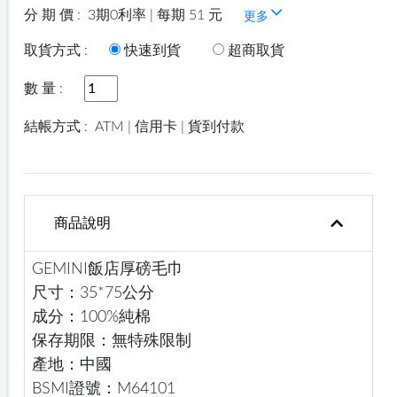
分 期 價 :
3期0利率 | 每期 51 元
更多
取貨方式 :
快速到貨
超商取貨
數 量 :
結帳方式 :
ATM | 信用卡 | 貨到付款
商品說明
GEMINI飯店厚磅毛巾
尺寸：35*75公分
成分：100%純棉
保存期限：無特殊限制
產地：中國
BSMI證號：M64101