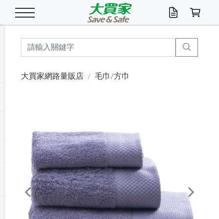
米/五穀/濃湯
休閒零嘴
養生保健/常備品
沐浴乳香皂
鍋具/飲水/廚房
衛生紙/濕巾
廚房家電
文具/辦公用品
冷凍免運
米/糙米
食用油
包麵
魚罐
初一十五拜拜懶
餅乾
糖果/蜜餞/果凍
茶飲料
雞精/飲品
奶粉
綠茶
即溶咖啡
沐浴乳
洗髮/護髮
牙 刷
潔顏產品
臉部保養
鍋具/餐具
掃除/清潔用具
寢具/家具
寵物食品
抽取衛生紙/濕巾
洗衣精
廚房/餐具清潔
衛生棉
箱購免運區
料理鍋具
除濕/清淨機
除塵家電
電腦周邊
文具用品
機車/腳踏車百貨
戶外/休閒用品
服飾內著
生鮮食品
食品免運
季節活動
大買家網路量販店
毛巾/方巾
油/調味料
美味餅乾
奶粉/穀麥片
美髮造型
掃除用具/照明/五金
衣物清潔
季節家電
汽機車百貨
箱購免運
五穀/南北貨
醬油.油膏.蠔油
碗麵/義大利麵
醬菜/玉米罐
零嘴
糕餅/點心
巧克力
果汁咖啡
機能保健
麥片/玉米片
紅茶
咖啡豆/粉/濾掛
香皂/洗手乳
造型髮品
牙膏/漱口水
卸妝/粉刺調理
面/眼膜
保鮮/微波
洗衣/曬衣用具
收納用品
寵物清潔/百貨
廚房紙巾/平版/
洗衣粉/皂
浴廁/水管清潔
嬰兒尿布
烤箱/微波/電磁爐
風扇/防蚊家電
美容家電
數位週邊
辦公文具/收納
汽車百貨
健身/按摩/瑜珈
配件
調理食品
清潔用品免運
店長推薦
泡麵 / 麵條
糖果/巧克力
特色茶品
口腔清潔
傢飾/收納/衛浴
居家清潔
生活家電
休閒/運動
主題專區
湯類/湯塊
調味用品
麵條/快煮麵/米粉
調理食品
堅果/海苔
洋芋片
碳酸/礦泉水
族群保健
沖調穀粉/隨手包
奶茶/花草茶
可可/糖/奶精
染髮產品
口腔配件
刮鬍用品
身體保養
飲水用具
電池/延長線
衛浴/毛巾
園藝用品
箱購免運區
漂白水/柔軟精
居家清潔/除濕芳
成人紙尿褲
快煮壺/烘碗機
電暖器
家用電器
手機/平板周邊
玩具/擺設小物
測量/護具/其他
男/女/機能包
居家/汽百用品
這夏不怕熱
罐頭調理包
飲料
咖啡/可可
臉部清潔
寵物/園藝
衛生棉/護墊
3C/電腦周邊/OA
服飾/配件
咖哩/沾拌醬/抹醬
箱購專區
肉鬆/肉醬罐
肉乾/豆乾
節日限定伴手禮
保久乳/豆米漿
常備/醫材/口罩
烏龍/普洱茶/其他
開架彩妝/防曬
廚房配件
燈泡/檯燈/照明
地墊/家飾品
日用活動區
箱購免運區
防蚊/殺蟲
咖啡機/果汁調理
辦公用具
球類/運動
戶外/室內鞋
綠意露營生活
開架/身體保養
成人/嬰兒紙尿褲
點心罐
機能飲料
▶保健品牌推薦
黑糖桂圓/蜂蜜醋
修繕/五金/祭祀
Previous
Next
箱購飲料