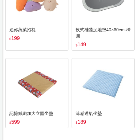
迷你蔬菜抱枕
軟式硅藻泥地墊40×60cm-橢
圓
199
$
149
$
記憶紙纖加大立體坐墊
涼感透氣坐墊
599
189
$
$