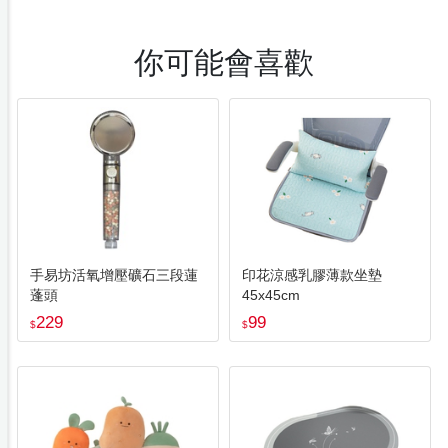
你可能會喜歡
手易坊活氧增壓礦石三段蓮
印花涼感乳膠薄款坐墊
蓬頭
45x45cm
229
99
$
$