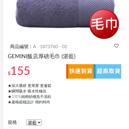
商品編號：A - 1873760 - 02
GEMINI飯店厚磅毛巾
(湛藍)
155
$
★加大重磅 更厚實 更蓬鬆
★瞬間吸水 吸水性極佳
★100%純棉紗織造不混紡
★菱格緞檔設計 簡約時尚
規格 :