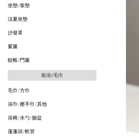
坐墊/靠墊
涼夏坐墊
沙發罩
窗簾
蚊帳/門簾
衛浴/毛巾
毛巾/方巾
浴巾/擦手巾/其他
浴椅/水勺/臉盆
蓮蓬頭/軟管