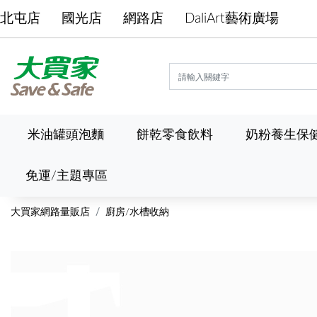
北屯店
國光店
網路店
DaliArt藝術廣場
米油罐頭泡麵
餅乾零食飲料
奶粉養生保
免運/主題專區
大買家網路量販店
廚房/水槽收納