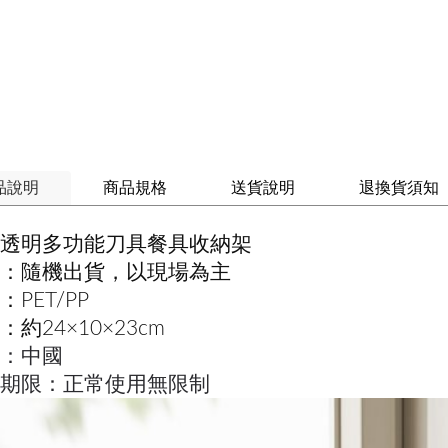
品說明
商品規格
送貨說明
退換貨須知
透明多功能刀具餐具收納架
：隨機出貨，以現場為主
：PET/PP
：約24×10×23cm
：中國
存期限：正常使用無限制