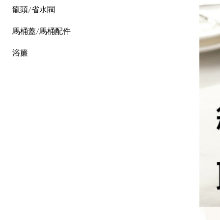
龍頭/省水閥
馬桶蓋/馬桶配件
浴簾