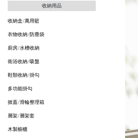
收納用品
收納盒/萬用籃
衣物收納/防塵袋
廚房/水槽收納
衛浴收納/吸盤
鞋類收納/掛勾
多功能掛勾
掀蓋/滑輪整理箱
層架/層架套
木製櫥櫃