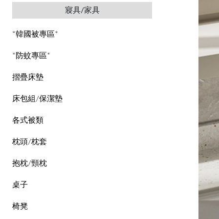
寢具/家具
*韓國被專區*
*防蚊專區*
摺疊床墊
床包組/保潔墊
各式被類
枕頭/枕套
抱枕/頸枕
桌子
椅凳