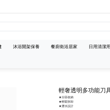
健
沐浴開架保養
餐廚衛浴居家
日用清潔
輕奢透明多功能刀
★分區收納
★輕鬆拆卸
★瀝水設計