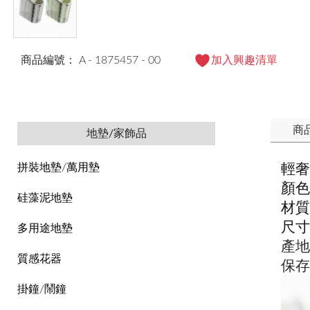
商品編號： A - 1875457 - 00
加入興趣清單
商
地墊/家飾品
輕奢
拼裝地墊/萬用墊
顏色
硅藻泥地墊
材質
尺寸
多用途地墊
產地
質感花器
保
掛鐘/鬧鐘