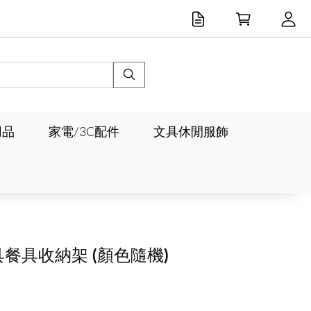
用品
家電/3C配件
文具休閒服飾
具餐具收納架
(顏色隨機)