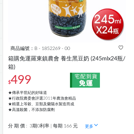
商品編號：B - 1852269 - 00
箱購免運羅東鎮農會 養生黑豆奶
(245mlx24瓶/
箱)
499
$
★傳承半世紀的好味道
★行政院農委會評選2011年農漁會精品
★精選上等穀、豆類及蘭陽水製造而成
★高溫殺菌，不添加防腐劑
分 期 價 :
3期0利率 | 每期 166 元
更多