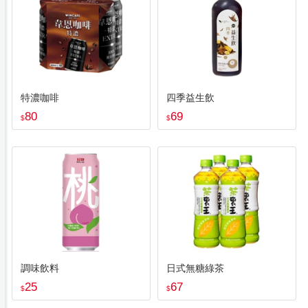
特濃咖啡
四季益生飲
80
69
$
$
調味飲料
日式無糖綠茶
25
67
$
$