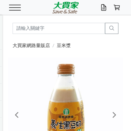
米/五穀/濃湯
休閒零嘴
養生保健/常備品
沐浴乳香皂
鍋具/飲水/廚房
衛生紙/濕巾
廚房家電
文具/辦公用品
冷凍免運
米/糙米
食用油
包麵
魚罐
初一十五拜拜懶
餅乾
糖果/蜜餞/果凍
茶飲料
雞精/飲品
奶粉
綠茶
即溶咖啡
沐浴乳
洗髮/護髮
牙 刷
潔顏產品
臉部保養
鍋具/餐具
掃除/清潔用具
寢具/家具
寵物食品
抽取衛生紙/濕巾
洗衣精
廚房/餐具清潔
衛生棉
箱購免運區
料理鍋具
除濕/清淨機
除塵家電
電腦周邊
文具用品
機車/腳踏車百貨
戶外/休閒用品
服飾內著
生鮮食品
食品免運
季節活動
大買家網路量販店
豆米漿
油/調味料
美味餅乾
奶粉/穀麥片
美髮造型
掃除用具/照明/五金
衣物清潔
季節家電
汽機車百貨
箱購免運
五穀/南北貨
醬油.油膏.蠔油
碗麵/義大利麵
醬菜/玉米罐
零嘴
糕餅/點心
巧克力
果汁咖啡
機能保健
麥片/玉米片
紅茶
咖啡豆/粉/濾掛
香皂/洗手乳
造型髮品
牙膏/漱口水
卸妝/粉刺調理
面/眼膜
保鮮/微波
洗衣/曬衣用具
收納用品
寵物清潔/百貨
廚房紙巾/平版/
洗衣粉/皂
浴廁/水管清潔
嬰兒尿布
烤箱/微波/電磁爐
風扇/防蚊家電
美容家電
數位週邊
辦公文具/收納
汽車百貨
健身/按摩/瑜珈
配件
調理食品
清潔用品免運
店長推薦
泡麵 / 麵條
糖果/巧克力
特色茶品
口腔清潔
傢飾/收納/衛浴
居家清潔
生活家電
休閒/運動
主題專區
湯類/湯塊
調味用品
麵條/快煮麵/米粉
調理食品
堅果/海苔
洋芋片
碳酸/礦泉水
族群保健
沖調穀粉/隨手包
奶茶/花草茶
可可/糖/奶精
染髮產品
口腔配件
刮鬍用品
身體保養
飲水用具
電池/延長線
衛浴/毛巾
園藝用品
箱購免運區
漂白水/柔軟精
居家清潔/除濕芳
成人紙尿褲
快煮壺/烘碗機
電暖器
家用電器
手機/平板周邊
玩具/擺設小物
測量/護具/其他
男/女/機能包
居家/汽百用品
這夏不怕熱
罐頭調理包
飲料
咖啡/可可
臉部清潔
寵物/園藝
衛生棉/護墊
3C/電腦周邊/OA
服飾/配件
咖哩/沾拌醬/抹醬
箱購專區
肉鬆/肉醬罐
肉乾/豆乾
節日限定伴手禮
保久乳/豆米漿
常備/醫材/口罩
烏龍/普洱茶/其他
開架彩妝/防曬
廚房配件
燈泡/檯燈/照明
地墊/家飾品
日用活動區
箱購免運區
防蚊/殺蟲
咖啡機/果汁調理
辦公用具
球類/運動
戶外/室內鞋
綠意露營生活
開架/身體保養
成人/嬰兒紙尿褲
點心罐
機能飲料
▶保健品牌推薦
黑糖桂圓/蜂蜜醋
修繕/五金/祭祀
Previous
Next
箱購飲料