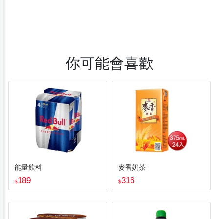
你可能會喜歡
能量飲料
麥香奶茶
189
316
$
$