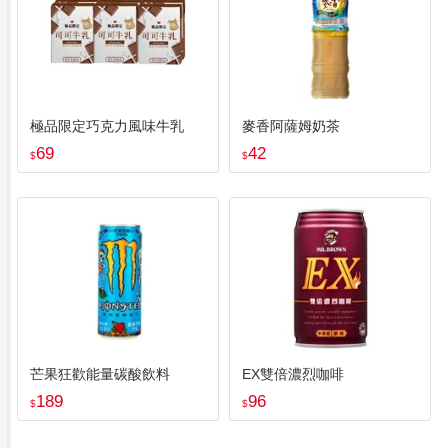
極品限定巧克力風味牛乳
麥香阿薩姆奶茶
69
42
$
$
芒果狂歡能量碳酸飲料
EX雙倍濃烈咖啡
189
96
$
$