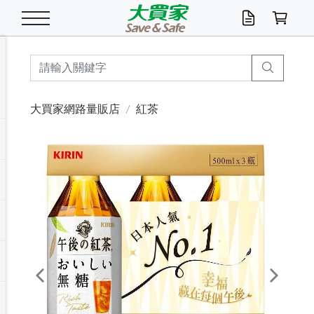
米/五穀/濃湯
休閒零嘴
養生保健/常備品
沐浴乳香皂
鍋具/飲水/廚房
衛生紙/濕巾
廚房家電
文具/辦公用品
冷凍免運
米/糙米
食用油
包麵
魚罐
初一十五拜拜懶
餅乾
糖果/蜜餞/果凍
茶飲料
雞精/飲品
奶粉
綠茶
即溶咖啡
沐浴乳
洗髮/護髮
牙 刷
潔顏產品
臉部保養
鍋具/餐具
掃除/清潔用具
寢具/家具
寵物食品
抽取衛生紙/濕巾
洗衣精
廚房/餐具清潔
衛生棉
箱購免運區
料理鍋具
除濕/清淨機
除塵家電
電腦周邊
文具用品
機車/腳踏車百貨
戶外/休閒用品
服飾內著
生鮮食品
食品免運
季節活動
大買家網路量販店
紅茶
油/調味料
美味餅乾
奶粉/穀麥片
美髮造型
掃除用具/照明/五金
衣物清潔
季節家電
汽機車百貨
箱購免運
五穀/南北貨
醬油.油膏.蠔油
碗麵/義大利麵
醬菜/玉米罐
零嘴
糕餅/點心
巧克力
果汁咖啡
機能保健
麥片/玉米片
紅茶
咖啡豆/粉/濾掛
香皂/洗手乳
造型髮品
牙膏/漱口水
卸妝/粉刺調理
面/眼膜
保鮮/微波
洗衣/曬衣用具
收納用品
寵物清潔/百貨
廚房紙巾/平版/
洗衣粉/皂
浴廁/水管清潔
嬰兒尿布
烤箱/微波/電磁爐
風扇/防蚊家電
美容家電
數位週邊
辦公文具/收納
汽車百貨
健身/按摩/瑜珈
配件
調理食品
清潔用品免運
店長推薦
泡麵 / 麵條
糖果/巧克力
特色茶品
口腔清潔
傢飾/收納/衛浴
居家清潔
生活家電
休閒/運動
主題專區
湯類/湯塊
調味用品
麵條/快煮麵/米粉
調理食品
堅果/海苔
洋芋片
碳酸/礦泉水
族群保健
沖調穀粉/隨手包
奶茶/花草茶
可可/糖/奶精
染髮產品
口腔配件
刮鬍用品
身體保養
飲水用具
電池/延長線
衛浴/毛巾
園藝用品
箱購免運區
漂白水/柔軟精
居家清潔/除濕芳
成人紙尿褲
快煮壺/烘碗機
電暖器
家用電器
手機/平板周邊
玩具/擺設小物
測量/護具/其他
男/女/機能包
居家/汽百用品
這夏不怕熱
罐頭調理包
飲料
咖啡/可可
臉部清潔
寵物/園藝
衛生棉/護墊
3C/電腦周邊/OA
服飾/配件
咖哩/沾拌醬/抹醬
箱購專區
肉鬆/肉醬罐
肉乾/豆乾
節日限定伴手禮
保久乳/豆米漿
常備/醫材/口罩
烏龍/普洱茶/其他
開架彩妝/防曬
廚房配件
燈泡/檯燈/照明
地墊/家飾品
日用活動區
箱購免運區
防蚊/殺蟲
咖啡機/果汁調理
辦公用具
球類/運動
戶外/室內鞋
綠意露營生活
開架/身體保養
成人/嬰兒紙尿褲
點心罐
機能飲料
▶保健品牌推薦
黑糖桂圓/蜂蜜醋
修繕/五金/祭祀
Previous
Next
箱購飲料