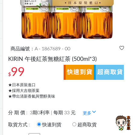
商品編號：A - 1867689 - 00
KIRIN 午後紅茶無糖紅茶
(500ml*3)
99
$
★日本原裝進口
★採用大吉嶺茶葉
★帶出清新香氣與豐醇美味
分 期 價 :
3期0利率 | 每期 33 元
更多
取貨方式 :
快速到貨
超商取貨