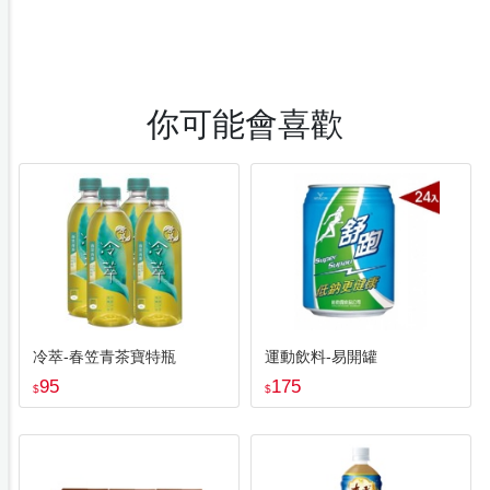
你可能會喜歡
冷萃-春笠青茶寶特瓶
運動飲料-易開罐
95
175
$
$