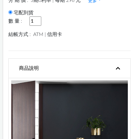
分 期 價 :
3期0利率 | 每期 296 元
更多
宅配到貨
數 量 :
結帳方式 :
ATM | 信用卡
商品說明