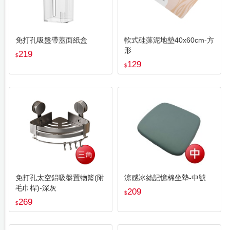
免打孔吸盤帶蓋面紙盒
軟式硅藻泥地墊40x60cm-方
形
219
$
129
$
免打孔太空鋁吸盤置物籃(附
涼感冰絲記憶棉坐墊-中號
毛巾桿)-深灰
209
$
269
$