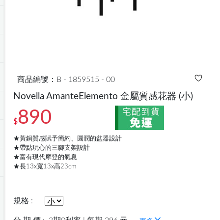
商品編號：B - 1859515 - 00
Novella AmanteElemento 金屬質感花器
(小)
890
$
★黃銅質感賦予簡約、圓潤的盆器設計
★帶點玩心的三腳支架設計
★富有現代摩登的氣息
★長13x寬13x高23cm
規格 :