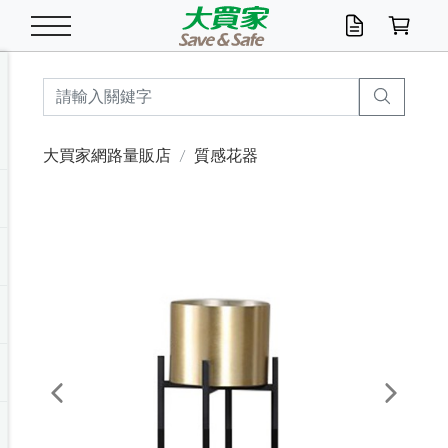
米/五穀/濃湯
休閒零嘴
養生保健/常備品
沐浴乳香皂
鍋具/飲水/廚房
衛生紙/濕巾
廚房家電
文具/辦公用品
冷凍免運
米/糙米
食用油
包麵
魚罐
初一十五拜拜懶
餅乾
糖果/蜜餞/果凍
茶飲料
雞精/飲品
奶粉
綠茶
即溶咖啡
沐浴乳
洗髮/護髮
牙 刷
潔顏產品
臉部保養
鍋具/餐具
掃除/清潔用具
寢具/家具
寵物食品
抽取衛生紙/濕巾
洗衣精
廚房/餐具清潔
衛生棉
箱購免運區
料理鍋具
除濕/清淨機
除塵家電
電腦周邊
文具用品
機車/腳踏車百貨
戶外/休閒用品
服飾內著
生鮮食品
食品免運
季節活動
大買家網路量販店
質感花器
油/調味料
美味餅乾
奶粉/穀麥片
美髮造型
掃除用具/照明/五金
衣物清潔
季節家電
汽機車百貨
箱購免運
五穀/南北貨
醬油.油膏.蠔油
碗麵/義大利麵
醬菜/玉米罐
零嘴
糕餅/點心
巧克力
果汁咖啡
機能保健
麥片/玉米片
紅茶
咖啡豆/粉/濾掛
香皂/洗手乳
造型髮品
牙膏/漱口水
卸妝/粉刺調理
面/眼膜
保鮮/微波
洗衣/曬衣用具
收納用品
寵物清潔/百貨
廚房紙巾/平版/
洗衣粉/皂
浴廁/水管清潔
嬰兒尿布
烤箱/微波/電磁爐
風扇/防蚊家電
美容家電
數位週邊
辦公文具/收納
汽車百貨
健身/按摩/瑜珈
配件
調理食品
清潔用品免運
店長推薦
泡麵 / 麵條
糖果/巧克力
特色茶品
口腔清潔
傢飾/收納/衛浴
居家清潔
生活家電
休閒/運動
主題專區
湯類/湯塊
調味用品
麵條/快煮麵/米粉
調理食品
堅果/海苔
洋芋片
碳酸/礦泉水
族群保健
沖調穀粉/隨手包
奶茶/花草茶
可可/糖/奶精
染髮產品
口腔配件
刮鬍用品
身體保養
飲水用具
電池/延長線
衛浴/毛巾
園藝用品
箱購免運區
漂白水/柔軟精
居家清潔/除濕芳
成人紙尿褲
快煮壺/烘碗機
電暖器
家用電器
手機/平板周邊
玩具/擺設小物
測量/護具/其他
男/女/機能包
居家/汽百用品
這夏不怕熱
罐頭調理包
飲料
咖啡/可可
臉部清潔
寵物/園藝
衛生棉/護墊
3C/電腦周邊/OA
服飾/配件
咖哩/沾拌醬/抹醬
箱購專區
肉鬆/肉醬罐
肉乾/豆乾
節日限定伴手禮
保久乳/豆米漿
常備/醫材/口罩
烏龍/普洱茶/其他
開架彩妝/防曬
廚房配件
燈泡/檯燈/照明
地墊/家飾品
日用活動區
箱購免運區
防蚊/殺蟲
咖啡機/果汁調理
辦公用具
球類/運動
戶外/室內鞋
綠意露營生活
開架/身體保養
成人/嬰兒紙尿褲
點心罐
機能飲料
▶保健品牌推薦
黑糖桂圓/蜂蜜醋
修繕/五金/祭祀
Previous
Next
箱購飲料