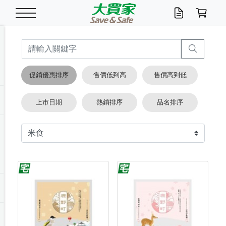
米/五穀/濃湯
休閒零嘴
養生保健/常備品
沐浴乳香皂
鍋具/飲水/廚房
衛生紙/濕巾
廚房家電
文具/辦公用品
冷凍免運
米/糙米
食用油
包麵
魚罐
初一十五拜拜懶
餅乾
糖果/蜜餞/果凍
茶飲料
雞精/飲品
奶粉
綠茶
即溶咖啡
沐浴乳
洗髮/護髮
牙 刷
潔顏產品
臉部保養
鍋具/餐具
掃除/清潔用具
寢具/家具
寵物食品
抽取衛生紙/濕巾
洗衣精
廚房/餐具清潔
衛生棉
箱購免運區
料理鍋具
除濕/清淨機
除塵家電
電腦周邊
文具用品
機車/腳踏車百貨
戶外/休閒用品
服飾內著
生鮮食品
食品免運
季節活動
促銷優惠排序
售價低到高
售價高到低
油/調味料
美味餅乾
奶粉/穀麥片
美髮造型
掃除用具/照明/五金
衣物清潔
季節家電
汽機車百貨
箱購免運
五穀/南北貨
醬油.油膏.蠔油
碗麵/義大利麵
醬菜/玉米罐
零嘴
糕餅/點心
巧克力
果汁咖啡
機能保健
麥片/玉米片
紅茶
咖啡豆/粉/濾掛
香皂/洗手乳
造型髮品
牙膏/漱口水
卸妝/粉刺調理
面/眼膜
保鮮/微波
洗衣/曬衣用具
收納用品
寵物清潔/百貨
廚房紙巾/平版/
洗衣粉/皂
浴廁/水管清潔
嬰兒尿布
烤箱/微波/電磁爐
風扇/防蚊家電
美容家電
數位週邊
辦公文具/收納
汽車百貨
健身/按摩/瑜珈
配件
調理食品
清潔用品免運
店長推薦
上市日期
熱銷排序
品名排序
泡麵 / 麵條
糖果/巧克力
特色茶品
口腔清潔
傢飾/收納/衛浴
居家清潔
生活家電
休閒/運動
主題專區
湯類/湯塊
調味用品
麵條/快煮麵/米粉
調理食品
堅果/海苔
洋芋片
碳酸/礦泉水
族群保健
沖調穀粉/隨手包
奶茶/花草茶
可可/糖/奶精
染髮產品
口腔配件
刮鬍用品
身體保養
飲水用具
電池/延長線
衛浴/毛巾
園藝用品
箱購免運區
漂白水/柔軟精
居家清潔/除濕芳
成人紙尿褲
快煮壺/烘碗機
電暖器
家用電器
手機/平板周邊
玩具/擺設小物
測量/護具/其他
男/女/機能包
居家/汽百用品
這夏不怕熱
罐頭調理包
飲料
咖啡/可可
臉部清潔
寵物/園藝
衛生棉/護墊
3C/電腦周邊/OA
服飾/配件
咖哩/沾拌醬/抹醬
箱購專區
肉鬆/肉醬罐
肉乾/豆乾
節日限定伴手禮
保久乳/豆米漿
常備/醫材/口罩
烏龍/普洱茶/其他
開架彩妝/防曬
廚房配件
燈泡/檯燈/照明
地墊/家飾品
日用活動區
箱購免運區
防蚊/殺蟲
咖啡機/果汁調理
辦公用具
球類/運動
戶外/室內鞋
綠意露營生活
開架/身體保養
成人/嬰兒紙尿褲
點心罐
機能飲料
▶保健品牌推薦
黑糖桂圓/蜂蜜醋
修繕/五金/祭祀
箱購飲料