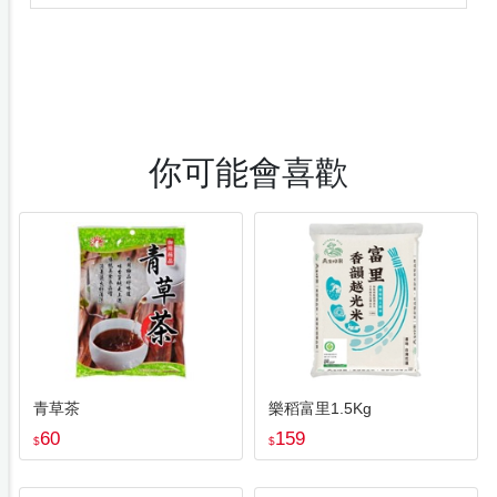
你可能會喜歡
青草茶
樂稻富里1.5Kg
60
159
$
$