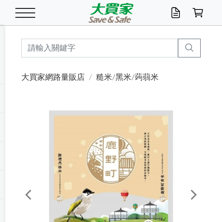
米/五穀/濃湯
休閒零嘴
養生保健/常備品
沐浴乳香皂
鍋具/飲水/廚房
衛生紙/濕巾
廚房家電
文具/辦公用品
冷凍免運
米/糙米
食用油
包麵
魚罐
初一十五拜拜懶
餅乾
糖果/蜜餞/果凍
茶飲料
雞精/飲品
奶粉
綠茶
即溶咖啡
沐浴乳
洗髮/護髮
牙 刷
潔顏產品
臉部保養
鍋具/餐具
掃除/清潔用具
寢具/家具
寵物食品
抽取衛生紙/濕巾
洗衣精
廚房/餐具清潔
衛生棉
箱購免運區
料理鍋具
除濕/清淨機
除塵家電
電腦周邊
文具用品
機車/腳踏車百貨
戶外/休閒用品
服飾內著
生鮮食品
食品免運
季節活動
大買家網路量販店
糙米/黑米/蒟蒻米
油/調味料
美味餅乾
奶粉/穀麥片
美髮造型
掃除用具/照明/五金
衣物清潔
季節家電
汽機車百貨
箱購免運
五穀/南北貨
醬油.油膏.蠔油
碗麵/義大利麵
醬菜/玉米罐
零嘴
糕餅/點心
巧克力
果汁咖啡
機能保健
麥片/玉米片
紅茶
咖啡豆/粉/濾掛
香皂/洗手乳
造型髮品
牙膏/漱口水
卸妝/粉刺調理
面/眼膜
保鮮/微波
洗衣/曬衣用具
收納用品
寵物清潔/百貨
廚房紙巾/平版/
洗衣粉/皂
浴廁/水管清潔
嬰兒尿布
烤箱/微波/電磁爐
風扇/防蚊家電
美容家電
數位週邊
辦公文具/收納
汽車百貨
健身/按摩/瑜珈
配件
調理食品
清潔用品免運
店長推薦
泡麵 / 麵條
糖果/巧克力
特色茶品
口腔清潔
傢飾/收納/衛浴
居家清潔
生活家電
休閒/運動
主題專區
湯類/湯塊
調味用品
麵條/快煮麵/米粉
調理食品
堅果/海苔
洋芋片
碳酸/礦泉水
族群保健
沖調穀粉/隨手包
奶茶/花草茶
可可/糖/奶精
染髮產品
口腔配件
刮鬍用品
身體保養
飲水用具
電池/延長線
衛浴/毛巾
園藝用品
箱購免運區
漂白水/柔軟精
居家清潔/除濕芳
成人紙尿褲
快煮壺/烘碗機
電暖器
家用電器
手機/平板周邊
玩具/擺設小物
測量/護具/其他
男/女/機能包
居家/汽百用品
這夏不怕熱
罐頭調理包
飲料
咖啡/可可
臉部清潔
寵物/園藝
衛生棉/護墊
3C/電腦周邊/OA
服飾/配件
咖哩/沾拌醬/抹醬
箱購專區
肉鬆/肉醬罐
肉乾/豆乾
節日限定伴手禮
保久乳/豆米漿
常備/醫材/口罩
烏龍/普洱茶/其他
開架彩妝/防曬
廚房配件
燈泡/檯燈/照明
地墊/家飾品
日用活動區
箱購免運區
防蚊/殺蟲
咖啡機/果汁調理
辦公用具
球類/運動
戶外/室內鞋
綠意露營生活
開架/身體保養
成人/嬰兒紙尿褲
點心罐
機能飲料
▶保健品牌推薦
黑糖桂圓/蜂蜜醋
修繕/五金/祭祀
Previous
Next
箱購飲料