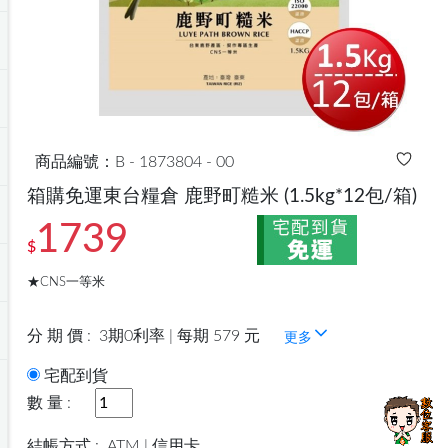
商品編號：B - 1873804 - 00
箱購免運東台糧倉 鹿野町糙米
(1.5kg*12包/箱)
1739
$
★CNS一等米
分 期 價 :
3期0利率 | 每期 579 元
更多
宅配到貨
數 量 :
結帳方式 :
ATM | 信用卡