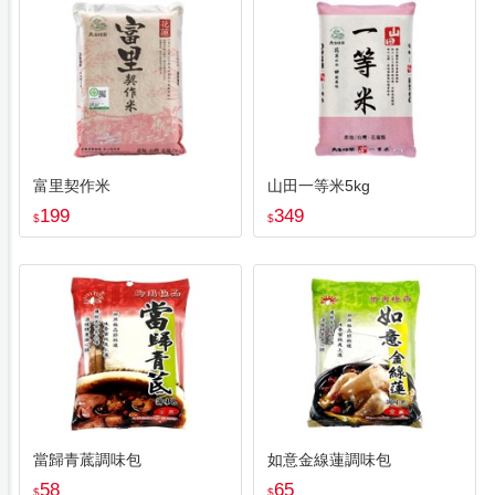
富里契作米
山田一等米5kg
199
349
$
$
當歸青菧調味包
如意金線蓮調味包
58
65
$
$