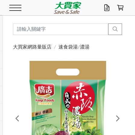
米/五穀/濃湯
休閒零嘴
養生保健/常備品
沐浴乳香皂
鍋具/飲水/廚房
衛生紙/濕巾
廚房家電
文具/辦公用品
冷凍免運
米/糙米
食用油
包麵
魚罐
初一十五拜拜懶
餅乾
糖果/蜜餞/果凍
茶飲料
雞精/飲品
奶粉
綠茶
即溶咖啡
沐浴乳
洗髮/護髮
牙 刷
潔顏產品
臉部保養
鍋具/餐具
掃除/清潔用具
寢具/家具
寵物食品
抽取衛生紙/濕巾
洗衣精
廚房/餐具清潔
衛生棉
箱購免運區
料理鍋具
除濕/清淨機
除塵家電
電腦周邊
文具用品
機車/腳踏車百貨
戶外/休閒用品
服飾內著
生鮮食品
食品免運
季節活動
大買家網路量販店
速食袋湯/濃湯
油/調味料
美味餅乾
奶粉/穀麥片
美髮造型
掃除用具/照明/五金
衣物清潔
季節家電
汽機車百貨
箱購免運
五穀/南北貨
醬油.油膏.蠔油
碗麵/義大利麵
醬菜/玉米罐
零嘴
糕餅/點心
巧克力
果汁咖啡
機能保健
麥片/玉米片
紅茶
咖啡豆/粉/濾掛
香皂/洗手乳
造型髮品
牙膏/漱口水
卸妝/粉刺調理
面/眼膜
保鮮/微波
洗衣/曬衣用具
收納用品
寵物清潔/百貨
廚房紙巾/平版/
洗衣粉/皂
浴廁/水管清潔
嬰兒尿布
烤箱/微波/電磁爐
風扇/防蚊家電
美容家電
數位週邊
辦公文具/收納
汽車百貨
健身/按摩/瑜珈
配件
調理食品
清潔用品免運
店長推薦
泡麵 / 麵條
糖果/巧克力
特色茶品
口腔清潔
傢飾/收納/衛浴
居家清潔
生活家電
休閒/運動
主題專區
湯類/湯塊
調味用品
麵條/快煮麵/米粉
調理食品
堅果/海苔
洋芋片
碳酸/礦泉水
族群保健
沖調穀粉/隨手包
奶茶/花草茶
可可/糖/奶精
染髮產品
口腔配件
刮鬍用品
身體保養
飲水用具
電池/延長線
衛浴/毛巾
園藝用品
箱購免運區
漂白水/柔軟精
居家清潔/除濕芳
成人紙尿褲
快煮壺/烘碗機
電暖器
家用電器
手機/平板周邊
玩具/擺設小物
測量/護具/其他
男/女/機能包
居家/汽百用品
這夏不怕熱
罐頭調理包
飲料
咖啡/可可
臉部清潔
寵物/園藝
衛生棉/護墊
3C/電腦周邊/OA
服飾/配件
咖哩/沾拌醬/抹醬
箱購專區
肉鬆/肉醬罐
肉乾/豆乾
節日限定伴手禮
保久乳/豆米漿
常備/醫材/口罩
烏龍/普洱茶/其他
開架彩妝/防曬
廚房配件
燈泡/檯燈/照明
地墊/家飾品
日用活動區
箱購免運區
防蚊/殺蟲
咖啡機/果汁調理
辦公用具
球類/運動
戶外/室內鞋
綠意露營生活
開架/身體保養
成人/嬰兒紙尿褲
點心罐
機能飲料
▶保健品牌推薦
黑糖桂圓/蜂蜜醋
修繕/五金/祭祀
Previous
Next
箱購飲料