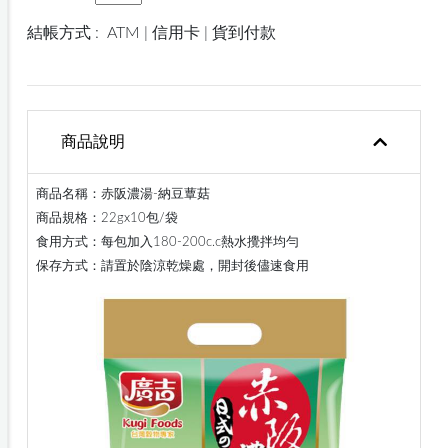
結帳方式 :
ATM | 信用卡 | 貨到付款
商品說明
商品名稱：赤阪濃湯-納豆蕈菇
商品規格：22gx10包/袋
食用方式：每包加入180-200c.c熱水攪拌均勻
保存方式：請置於陰涼乾燥處，開封後儘速食用