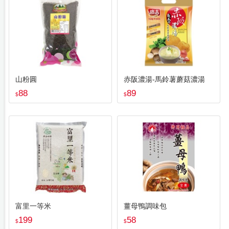
山粉圓
赤阪濃湯-馬鈴薯蘑菇濃湯
88
89
$
$
富里一等米
薑母鴨調味包
199
58
$
$