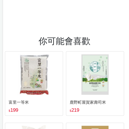
你可能會喜歡
富里一等米
鹿野町屋賀家壽司米
199
219
$
$