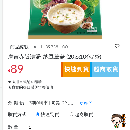
商品編號：A - 1139339 - 00
廣吉赤阪濃湯-納豆蕈菇
(20gx10包/袋)
89
$
★採用日式纳豆精華
★真實的好口感與營養價值
分 期 價 :
3期0利率 | 每期 29 元
更多
取貨方式 :
快速到貨
超商取貨
數 量 :