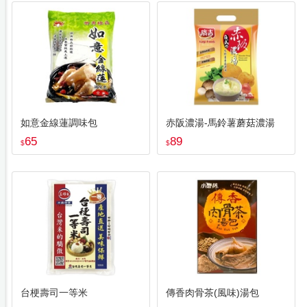
如意金線蓮調味包
赤阪濃湯-馬鈴薯蘑菇濃湯
65
89
$
$
台梗壽司一等米
傳香肉骨茶(風味)湯包