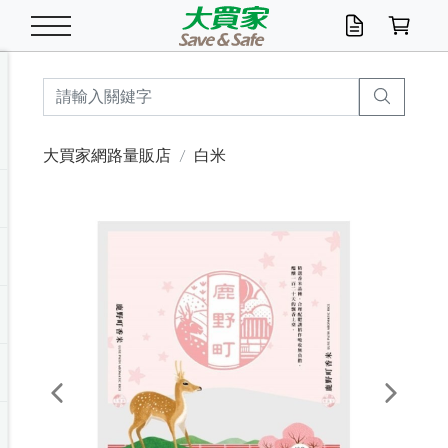
米/五穀/濃湯
休閒零嘴
養生保健/常備品
沐浴乳香皂
鍋具/飲水/廚房
衛生紙/濕巾
廚房家電
文具/辦公用品
冷凍免運
米/糙米
食用油
包麵
魚罐
初一十五拜拜懶
餅乾
糖果/蜜餞/果凍
茶飲料
雞精/飲品
奶粉
綠茶
即溶咖啡
沐浴乳
洗髮/護髮
牙 刷
潔顏產品
臉部保養
鍋具/餐具
掃除/清潔用具
寢具/家具
寵物食品
抽取衛生紙/濕巾
洗衣精
廚房/餐具清潔
衛生棉
箱購免運區
料理鍋具
除濕/清淨機
除塵家電
電腦周邊
文具用品
機車/腳踏車百貨
戶外/休閒用品
服飾內著
生鮮食品
食品免運
季節活動
大買家網路量販店
白米
油/調味料
美味餅乾
奶粉/穀麥片
美髮造型
掃除用具/照明/五金
衣物清潔
季節家電
汽機車百貨
箱購免運
五穀/南北貨
醬油.油膏.蠔油
碗麵/義大利麵
醬菜/玉米罐
零嘴
糕餅/點心
巧克力
果汁咖啡
機能保健
麥片/玉米片
紅茶
咖啡豆/粉/濾掛
香皂/洗手乳
造型髮品
牙膏/漱口水
卸妝/粉刺調理
面/眼膜
保鮮/微波
洗衣/曬衣用具
收納用品
寵物清潔/百貨
廚房紙巾/平版/
洗衣粉/皂
浴廁/水管清潔
嬰兒尿布
烤箱/微波/電磁爐
風扇/防蚊家電
美容家電
數位週邊
辦公文具/收納
汽車百貨
健身/按摩/瑜珈
配件
調理食品
清潔用品免運
店長推薦
泡麵 / 麵條
糖果/巧克力
特色茶品
口腔清潔
傢飾/收納/衛浴
居家清潔
生活家電
休閒/運動
主題專區
湯類/湯塊
調味用品
麵條/快煮麵/米粉
調理食品
堅果/海苔
洋芋片
碳酸/礦泉水
族群保健
沖調穀粉/隨手包
奶茶/花草茶
可可/糖/奶精
染髮產品
口腔配件
刮鬍用品
身體保養
飲水用具
電池/延長線
衛浴/毛巾
園藝用品
箱購免運區
漂白水/柔軟精
居家清潔/除濕芳
成人紙尿褲
快煮壺/烘碗機
電暖器
家用電器
手機/平板周邊
玩具/擺設小物
測量/護具/其他
男/女/機能包
居家/汽百用品
這夏不怕熱
罐頭調理包
飲料
咖啡/可可
臉部清潔
寵物/園藝
衛生棉/護墊
3C/電腦周邊/OA
服飾/配件
咖哩/沾拌醬/抹醬
箱購專區
肉鬆/肉醬罐
肉乾/豆乾
節日限定伴手禮
保久乳/豆米漿
常備/醫材/口罩
烏龍/普洱茶/其他
開架彩妝/防曬
廚房配件
燈泡/檯燈/照明
地墊/家飾品
日用活動區
箱購免運區
防蚊/殺蟲
咖啡機/果汁調理
辦公用具
球類/運動
戶外/室內鞋
綠意露營生活
開架/身體保養
成人/嬰兒紙尿褲
點心罐
機能飲料
▶保健品牌推薦
黑糖桂圓/蜂蜜醋
修繕/五金/祭祀
Previous
Next
箱購飲料