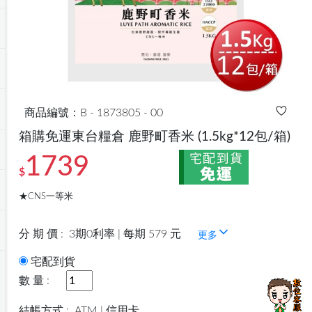
商品編號：B - 1873805 - 00
箱購免運東台糧倉 鹿野町香米
(1.5kg*12包/箱)
1739
$
★CNS一等米
分 期 價 :
3期0利率 | 每期 579 元
更多
宅配到貨
數 量 :
結帳方式 :
ATM | 信用卡