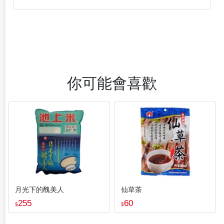
你可能會喜歡
月光下的醜美人
仙草茶
255
60
$
$