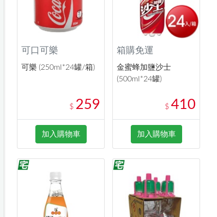
可口可樂
箱購免運
可樂 (250ml*24罐/箱)
金蜜蜂加鹽沙士
(500ml*24罐)
259
410
$
$
加入購物車
加入購物車