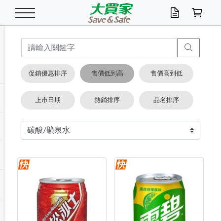
米/五穀/濃湯
休閒零嘴
養生保健/常備品
沐浴乳香皂
鍋具/飲水/廚房
衛生紙/濕巾
廚房家電
文具/辦公用品
冷凍免運
米/糙米
食用油
包麵
魚罐
初一十五拜拜懶
餅乾
糖果/蜜餞/果凍
茶飲料
雞精/飲品
奶粉
綠茶
即溶咖啡
沐浴乳
洗髮/護髮
牙 刷
潔顏產品
臉部保養
鍋具/餐具
掃除/清潔用具
寢具/家具
寵物食品
抽取衛生紙/濕巾
洗衣精
廚房/餐具清潔
衛生棉
箱購免運區
料理鍋具
除濕/清淨機
除塵家電
電腦周邊
文具用品
機車/腳踏車百貨
戶外/休閒用品
服飾內著
生鮮食品
食品免運
季節活動
促銷優惠排序
售價低到高
售價高到低
油/調味料
美味餅乾
奶粉/穀麥片
美髮造型
掃除用具/照明/五金
衣物清潔
季節家電
汽機車百貨
箱購免運
五穀/南北貨
醬油.油膏.蠔油
碗麵/義大利麵
醬菜/玉米罐
零嘴
糕餅/點心
巧克力
果汁咖啡
機能保健
麥片/玉米片
紅茶
咖啡豆/粉/濾掛
香皂/洗手乳
造型髮品
牙膏/漱口水
卸妝/粉刺調理
面/眼膜
保鮮/微波
洗衣/曬衣用具
收納用品
寵物清潔/百貨
廚房紙巾/平版/
洗衣粉/皂
浴廁/水管清潔
嬰兒尿布
烤箱/微波/電磁爐
風扇/防蚊家電
美容家電
數位週邊
辦公文具/收納
汽車百貨
健身/按摩/瑜珈
配件
調理食品
清潔用品免運
店長推薦
上市日期
熱銷排序
品名排序
泡麵 / 麵條
糖果/巧克力
特色茶品
口腔清潔
傢飾/收納/衛浴
居家清潔
生活家電
休閒/運動
主題專區
湯類/湯塊
調味用品
麵條/快煮麵/米粉
調理食品
堅果/海苔
洋芋片
碳酸/礦泉水
族群保健
沖調穀粉/隨手包
奶茶/花草茶
可可/糖/奶精
染髮產品
口腔配件
刮鬍用品
身體保養
飲水用具
電池/延長線
衛浴/毛巾
園藝用品
箱購免運區
漂白水/柔軟精
居家清潔/除濕芳
成人紙尿褲
快煮壺/烘碗機
電暖器
家用電器
手機/平板周邊
玩具/擺設小物
測量/護具/其他
男/女/機能包
居家/汽百用品
這夏不怕熱
罐頭調理包
飲料
咖啡/可可
臉部清潔
寵物/園藝
衛生棉/護墊
3C/電腦周邊/OA
服飾/配件
咖哩/沾拌醬/抹醬
箱購專區
肉鬆/肉醬罐
肉乾/豆乾
節日限定伴手禮
保久乳/豆米漿
常備/醫材/口罩
烏龍/普洱茶/其他
開架彩妝/防曬
廚房配件
燈泡/檯燈/照明
地墊/家飾品
日用活動區
箱購免運區
防蚊/殺蟲
咖啡機/果汁調理
辦公用具
球類/運動
戶外/室內鞋
綠意露營生活
開架/身體保養
成人/嬰兒紙尿褲
點心罐
機能飲料
▶保健品牌推薦
黑糖桂圓/蜂蜜醋
修繕/五金/祭祀
箱購飲料