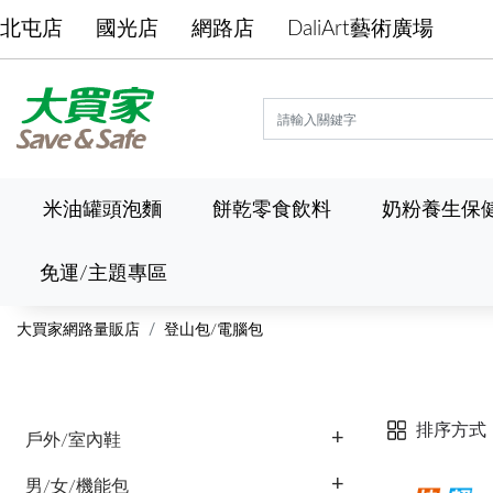
北屯店
國光店
網路店
DaliArt藝術廣場
米油罐頭泡麵
餅乾零食飲料
奶粉養生保
免運/主題專區
大買家網路量販店
登山包/電腦包
排序方式
戶外/室內鞋
男/女/機能包