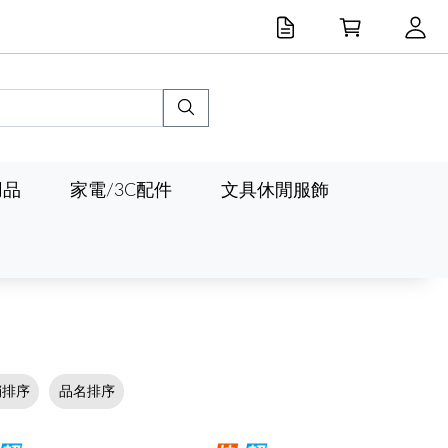
用品
家電/3C配件
文具休閒服飾
銷排序
品名排序