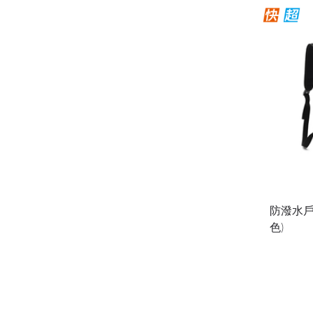
防潑水戶
色)