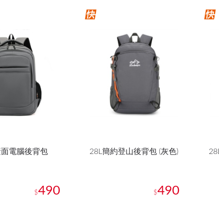
素面電腦後背包
28L簡約登山後背包 (灰色)
2
490
490
$
$