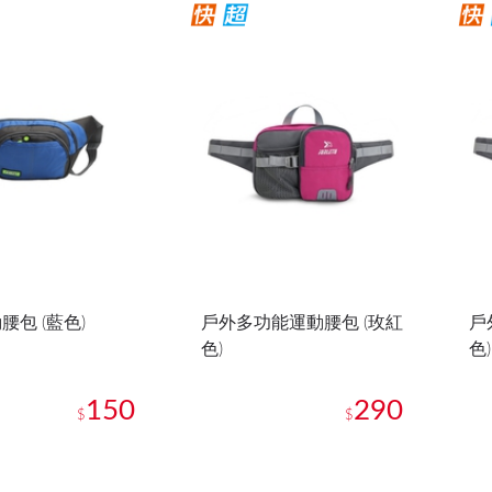
腰包 (藍色)
戶外多功能運動腰包 (玫紅
戶
色)
色)
150
290
$
$