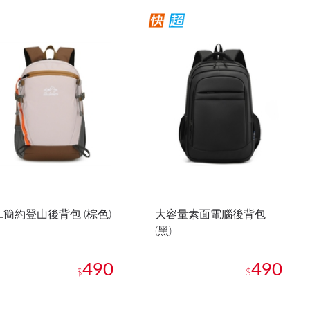
8L簡約登山後背包 (棕色)
大容量素面電腦後背包
(黑)
490
490
$
$