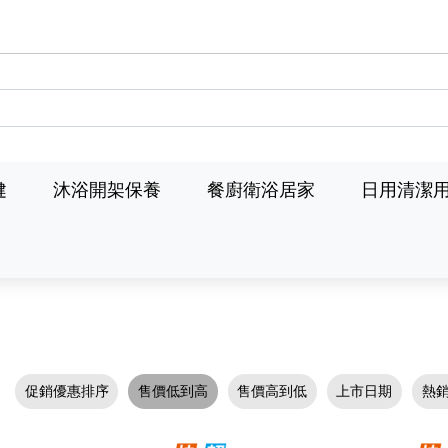
健
沐浴開架保養
餐廚衛浴居家
日用清潔
促銷優惠排序
售價低到高
售價高到低
上市日期
熱