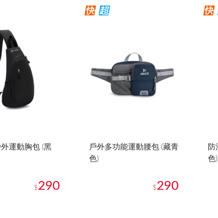
外運動胸包 (黑
戶外多功能運動腰包 (藏青
防
色)
色)
290
290
$
$