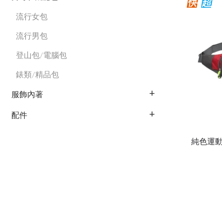
流行女包
流行男包
登山包/電腦包
錶類/精品包
服飾內著
配件
純色運動