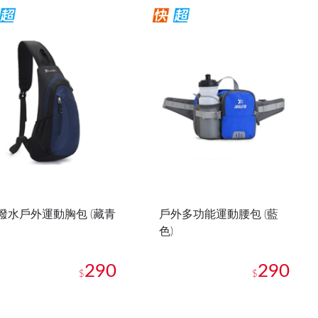
潑水戶外運動胸包 (藏青
戶外多功能運動腰包 (藍
色)
290
290
$
$