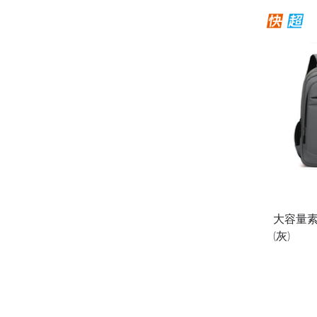
大容量
(灰)