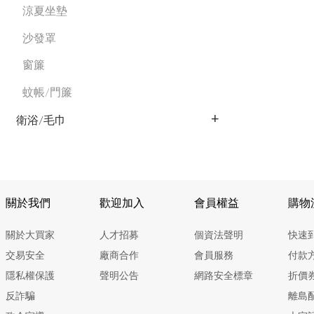
涼夏坐墊
沙發罩
窗簾
蚊帳/門簾
衛浴/毛巾
關於我們
歡迎加入
會員權益
購物
關於大買家
人才招募
個資法聲明
快速
交易安全
廠商合作
會員服務
付款
隱私權保護
聲明公告
網路安全標章
折價
反詐騙
離島