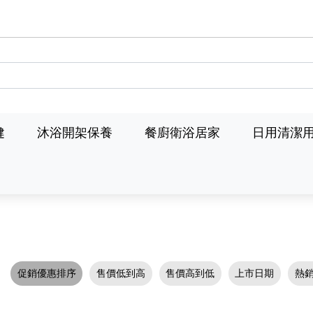
健
沐浴開架保養
餐廚衛浴居家
日用清潔
促銷優惠排序
售價低到高
售價高到低
上市日期
熱