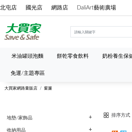
北屯店
國光店
網路店
DaliArt藝術廣場
米油罐頭泡麵
餅乾零食飲料
奶粉養生保
免運/主題專區
大買家網路量販店
窗簾
排序方式
地墊/家飾品
收納用品