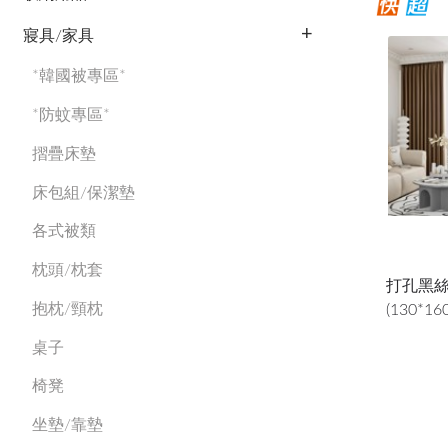
寢具/家具
*韓國被專區*
*防蚊專區*
摺疊床墊
床包組/保潔墊
各式被類
枕頭/枕套
打孔黑絲
抱枕/頸枕
(130*16
桌子
椅凳
坐墊/靠墊