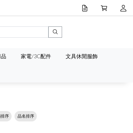
用品
家電/3C配件
文具休閒服飾
銷排序
品名排序