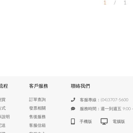
1
/ 1
流程
客戶服務
聯絡我們
到貨
訂單查詢
客服專線：(04)3707-5600
方式
發票相關
服務時間：週一到週五 9:00 ~ 
券說明
售後服務
手機版
電腦版
配送
客服信箱