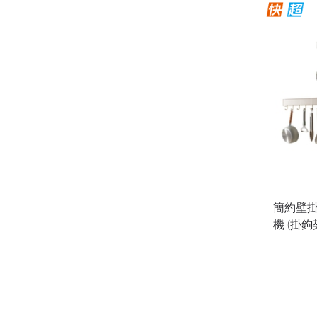
簡約壁掛
機 (掛鉤