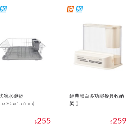
式滴水碗籃
經典黑白多功能餐具收納
95x305x157mm)
架 ()
255
259
$
$