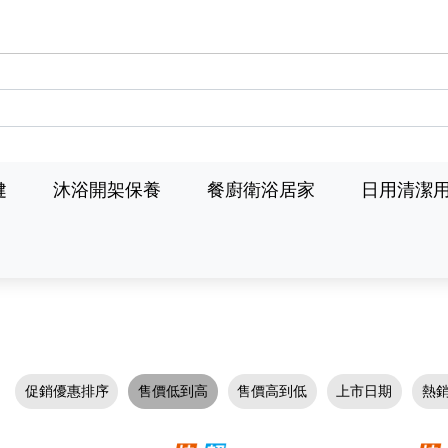
健
沐浴開架保養
餐廚衛浴居家
日用清潔
促銷優惠排序
售價低到高
售價高到低
上市日期
熱