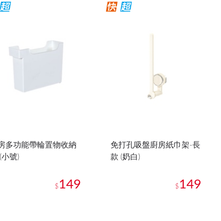
房多功能帶輪置物收納
免打孔吸盤廚房紙巾架-長
(小號)
款 (奶白)
149
149
$
$