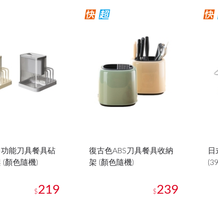
多功能刀具餐具砧
復古色ABS刀具餐具收納
日
 (顏色隨機)
架 (顏色隨機)
(3
219
239
$
$