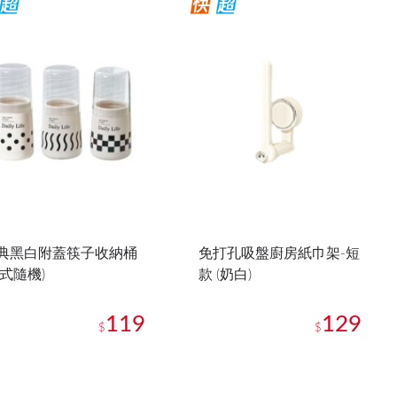
典黑白附蓋筷子收納桶
免打孔吸盤廚房紙巾架-短
款式隨機)
款 (奶白)
119
129
$
$