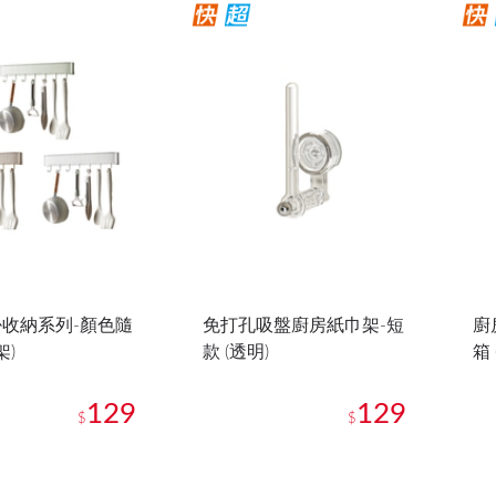
收納系列-顏色隨
免打孔吸盤廚房紙巾架-短
廚
架)
款 (透明)
箱 
129
129
$
$