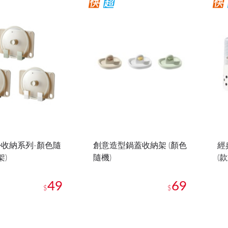
收納系列-顏色隨
創意造型鍋蓋收納架 (顏色
經
架)
隨機)
(
49
69
$
$