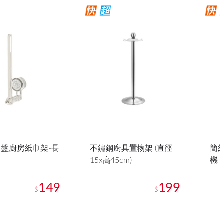
盤廚房紙巾架-長
不鏽鋼廚具置物架 (直徑
簡
15x高45cm)
機 
149
199
$
$