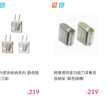
約壁掛收納系列-顏色隨
輕奢透明多功能刀具餐具
(刀架)
收納架 (顏色隨機)
219
219
$
$