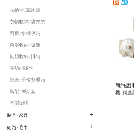
收納盒/萬用籃
衣物收納/防塵袋
廚房/水槽收納
衛浴收納/吸盤
鞋類收納/掛勾
多功能掛勾
掀蓋/滑輪整理箱
簡約壁掛
層架/層架套
機 (鍋蓋
木製櫥櫃
寢具/家具
衛浴/毛巾