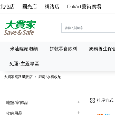
北屯店
國光店
網路店
DaliArt藝術廣場
米油罐頭泡麵
餅乾零食飲料
奶粉養生保
免運/主題專區
大買家網路量販店
廚房/水槽收納
排序方式
地墊/家飾品
收納用品