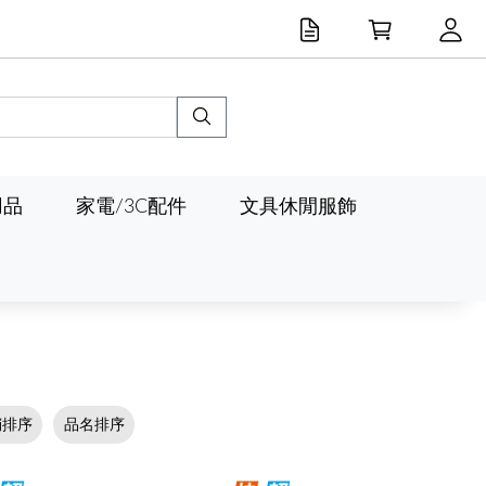
用品
家電/3C配件
文具休閒服飾
銷排序
品名排序