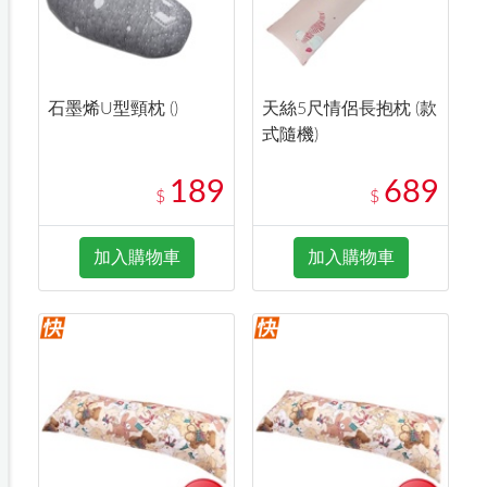
石墨烯U型頸枕 ()
天絲5尺情侶長抱枕 (款
式隨機)
189
689
$
$
加入購物車
加入購物車