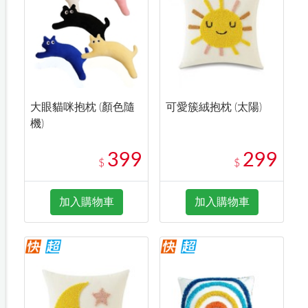
大眼貓咪抱枕 (顏色隨
可愛簇絨抱枕 (太陽)
機)
399
299
$
$
加入購物車
加入購物車