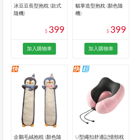
冰豆豆長型抱枕 (款式
貓掌造型抱枕 (顏色隨
隨機)
機)
399
399
$
$
加入購物車
加入購物車
企鵝毛絨抱枕 (顏色隨
U型繩扣舒適記憶頸枕