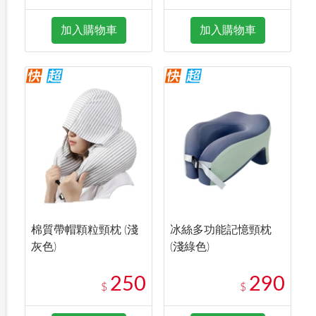
加入購物車
加入購物車
棉質帶帽顆粒頸枕 (淺
冰絲多功能記憶頸枕
灰色)
(淺綠色)
250
290
$
$