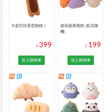
卡皮巴拉長型抱枕 ()
迷你蔬菜抱枕 (款式隨
機)
399
199
$
$
加入購物車
加入購物車