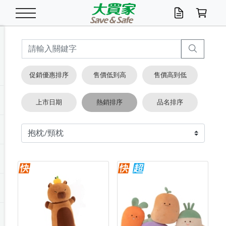
米/五穀/濃湯
休閒零嘴
養生保健/常備品
沐浴乳香皂
鍋具/飲水/廚房
衛生紙/濕巾
廚房家電
文具/辦公用品
冷凍免運
米/糙米
食用油
包麵
魚罐
初一十五拜拜懶
餅乾
糖果/蜜餞/果凍
茶飲料
雞精/飲品
奶粉
綠茶
即溶咖啡
沐浴乳
洗髮/護髮
牙 刷
潔顏產品
臉部保養
鍋具/餐具
掃除/清潔用具
寢具/家具
寵物食品
抽取衛生紙/濕巾
洗衣精
廚房/餐具清潔
衛生棉
箱購免運區
料理鍋具
除濕/清淨機
除塵家電
電腦周邊
文具用品
機車/腳踏車百貨
戶外/休閒用品
服飾內著
生鮮食品
食品免運
季節活動
促銷優惠排序
售價低到高
售價高到低
油/調味料
美味餅乾
奶粉/穀麥片
美髮造型
掃除用具/照明/五金
衣物清潔
季節家電
汽機車百貨
箱購免運
五穀/南北貨
醬油.油膏.蠔油
碗麵/義大利麵
醬菜/玉米罐
零嘴
糕餅/點心
巧克力
果汁咖啡
機能保健
麥片/玉米片
紅茶
咖啡豆/粉/濾掛
香皂/洗手乳
造型髮品
牙膏/漱口水
卸妝/粉刺調理
面/眼膜
保鮮/微波
洗衣/曬衣用具
收納用品
寵物清潔/百貨
廚房紙巾/平版/
洗衣粉/皂
浴廁/水管清潔
嬰兒尿布
烤箱/微波/電磁爐
風扇/防蚊家電
美容家電
數位週邊
辦公文具/收納
汽車百貨
健身/按摩/瑜珈
配件
調理食品
清潔用品免運
店長推薦
上市日期
熱銷排序
品名排序
泡麵 / 麵條
糖果/巧克力
特色茶品
口腔清潔
傢飾/收納/衛浴
居家清潔
生活家電
休閒/運動
主題專區
湯類/湯塊
調味用品
麵條/快煮麵/米粉
調理食品
堅果/海苔
洋芋片
碳酸/礦泉水
族群保健
沖調穀粉/隨手包
奶茶/花草茶
可可/糖/奶精
染髮產品
口腔配件
刮鬍用品
身體保養
飲水用具
電池/延長線
衛浴/毛巾
園藝用品
箱購免運區
漂白水/柔軟精
居家清潔/除濕芳
成人紙尿褲
快煮壺/烘碗機
電暖器
家用電器
手機/平板周邊
玩具/擺設小物
測量/護具/其他
男/女/機能包
居家/汽百用品
這夏不怕熱
罐頭調理包
飲料
咖啡/可可
臉部清潔
寵物/園藝
衛生棉/護墊
3C/電腦周邊/OA
服飾/配件
咖哩/沾拌醬/抹醬
箱購專區
肉鬆/肉醬罐
肉乾/豆乾
節日限定伴手禮
保久乳/豆米漿
常備/醫材/口罩
烏龍/普洱茶/其他
開架彩妝/防曬
廚房配件
燈泡/檯燈/照明
地墊/家飾品
日用活動區
箱購免運區
防蚊/殺蟲
咖啡機/果汁調理
辦公用具
球類/運動
戶外/室內鞋
綠意露營生活
開架/身體保養
成人/嬰兒紙尿褲
點心罐
機能飲料
▶保健品牌推薦
黑糖桂圓/蜂蜜醋
修繕/五金/祭祀
箱購飲料