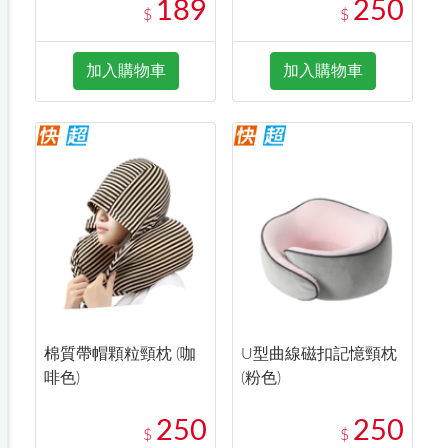
189
250
$
$
加入購物車
加入購物車
棉質帶帽顆粒頸枕 (咖
U型曲線磁扣記憶頸枕
啡色)
(粉色)
250
250
$
$