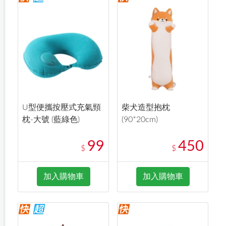
U型便攜按壓式充氣頸
柴犬造型抱枕
枕-大號 (藍綠色)
(90*20cm)
99
450
$
$
加入購物車
加入購物車