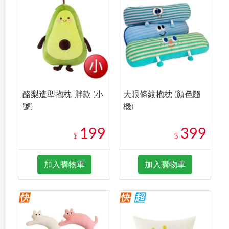
酪梨造型抱枕-胖款 (小
大眼條紋抱枕 (顏色隨
號)
機)
199
399
$
$
加入購物車
加入購物車