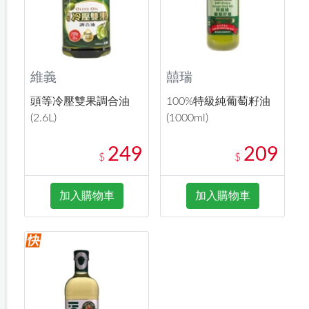
維義
囍瑞
頭等冷壓雙果調合油
100%特級純葡萄籽油
(2.6L)
(1000ml)
249
209
$
$
加入購物車
加入購物車