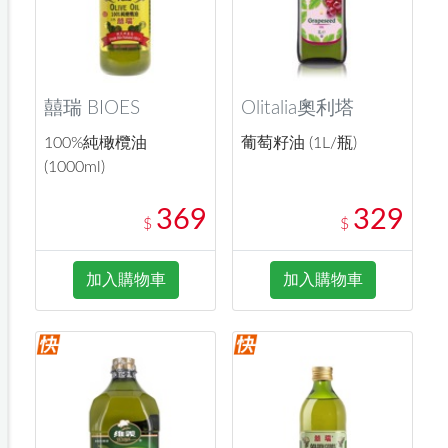
囍瑞 BIOES
Olitalia奧利塔
100%純橄欖油
葡萄籽油 (1L/瓶)
(1000ml)
369
329
$
$
加入購物車
加入購物車