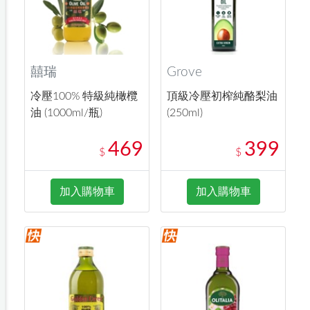
囍瑞
Grove
冷壓100% 特級純橄欖
頂級冷壓初榨純酪梨油
油 (1000ml/瓶)
(250ml)
469
399
$
$
加入購物車
加入購物車