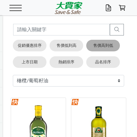
米/五穀/濃湯
休閒零嘴
養生保健/常備品
沐浴乳香皂
鍋具/飲水/廚房
衛生紙/濕巾
廚房家電
文具/辦公用品
冷凍免運
米/糙米
食用油
包麵
魚罐
初一十五拜拜懶
餅乾
糖果/蜜餞/果凍
茶飲料
雞精/飲品
奶粉
綠茶
即溶咖啡
沐浴乳
洗髮/護髮
牙 刷
潔顏產品
臉部保養
鍋具/餐具
掃除/清潔用具
寢具/家具
寵物食品
抽取衛生紙/濕巾
洗衣精
廚房/餐具清潔
衛生棉
箱購免運區
料理鍋具
除濕/清淨機
除塵家電
電腦周邊
文具用品
機車/腳踏車百貨
戶外/休閒用品
服飾內著
生鮮食品
食品免運
季節活動
促銷優惠排序
售價低到高
售價高到低
油/調味料
美味餅乾
奶粉/穀麥片
美髮造型
掃除用具/照明/五金
衣物清潔
季節家電
汽機車百貨
箱購免運
五穀/南北貨
醬油.油膏.蠔油
碗麵/義大利麵
醬菜/玉米罐
零嘴
糕餅/點心
巧克力
果汁咖啡
機能保健
麥片/玉米片
紅茶
咖啡豆/粉/濾掛
香皂/洗手乳
造型髮品
牙膏/漱口水
卸妝/粉刺調理
面/眼膜
保鮮/微波
洗衣/曬衣用具
收納用品
寵物清潔/百貨
廚房紙巾/平版/
洗衣粉/皂
浴廁/水管清潔
嬰兒尿布
烤箱/微波/電磁爐
風扇/防蚊家電
美容家電
數位週邊
辦公文具/收納
汽車百貨
健身/按摩/瑜珈
配件
調理食品
清潔用品免運
店長推薦
上市日期
熱銷排序
品名排序
泡麵 / 麵條
糖果/巧克力
特色茶品
口腔清潔
傢飾/收納/衛浴
居家清潔
生活家電
休閒/運動
主題專區
湯類/湯塊
調味用品
麵條/快煮麵/米粉
調理食品
堅果/海苔
洋芋片
碳酸/礦泉水
族群保健
沖調穀粉/隨手包
奶茶/花草茶
可可/糖/奶精
染髮產品
口腔配件
刮鬍用品
身體保養
飲水用具
電池/延長線
衛浴/毛巾
園藝用品
箱購免運區
漂白水/柔軟精
居家清潔/除濕芳
成人紙尿褲
快煮壺/烘碗機
電暖器
家用電器
手機/平板周邊
玩具/擺設小物
測量/護具/其他
男/女/機能包
居家/汽百用品
這夏不怕熱
罐頭調理包
飲料
咖啡/可可
臉部清潔
寵物/園藝
衛生棉/護墊
3C/電腦周邊/OA
服飾/配件
咖哩/沾拌醬/抹醬
箱購專區
肉鬆/肉醬罐
肉乾/豆乾
節日限定伴手禮
保久乳/豆米漿
常備/醫材/口罩
烏龍/普洱茶/其他
開架彩妝/防曬
廚房配件
燈泡/檯燈/照明
地墊/家飾品
日用活動區
箱購免運區
防蚊/殺蟲
咖啡機/果汁調理
辦公用具
球類/運動
戶外/室內鞋
綠意露營生活
開架/身體保養
成人/嬰兒紙尿褲
點心罐
機能飲料
▶保健品牌推薦
黑糖桂圓/蜂蜜醋
修繕/五金/祭祀
箱購飲料