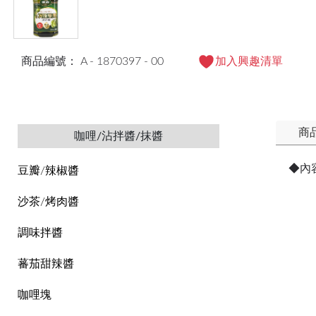
商品編號： A - 1870397 - 00
加入興趣清單
商
咖哩/沾拌醬/抹醬
◆內
豆瓣/辣椒醬
沙茶/烤肉醬
調味拌醬
蕃茄甜辣醬
咖哩塊