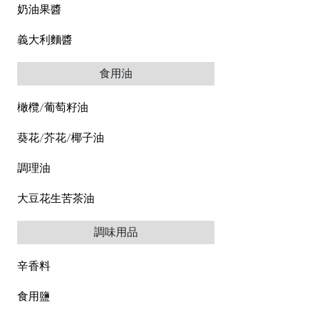
奶油果醬
義大利麵醬
食用油
橄欖/葡萄籽油
葵花/芥花/椰子油
調理油
大豆花生苦茶油
調味用品
辛香料
食用鹽