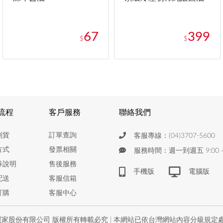
67
399
$
$
流程
客戶服務
聯絡我們
到貨
訂單查詢
客服專線：(04)3707-5600
方式
發票相關
服務時間：週一到週五 9:00 ~ 
券說明
售後服務
手機版
電腦版
配送
客服信箱
訂購
客服中心
家股份有限公司 版權所有轉載必究 | 本網站已依台灣網站內容分級規定處