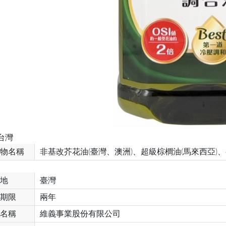
台灣
物名稱
非基改芥花油(臺灣、澳洲)、超級棕櫚油(馬來西亞)、
地
臺灣
期限
兩年
名稱
維義事業股份有限公司