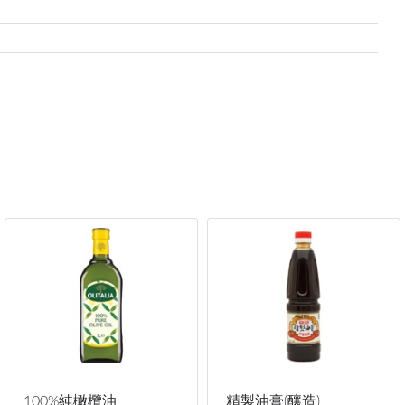
100%純橄欖油
精製油膏(釀造)