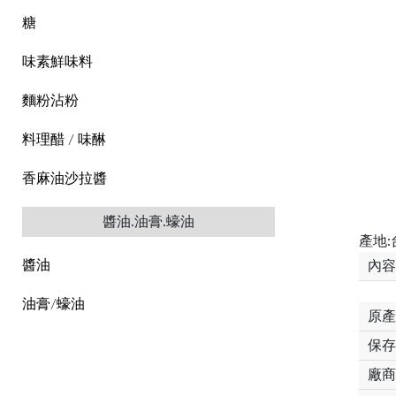
糖
味素鮮味料
麵粉沾粉
料理醋 / 味醂
香麻油沙拉醬
醬油.油膏.蠔油
產地:
醬油
內容
油膏/蠔油
原產
保存
廠商