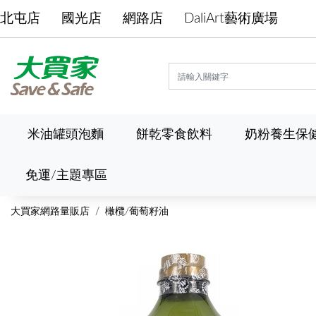
北屯店
國光店
網路店
DaliArt藝術廣場
米油罐頭泡麵
餅乾零食飲料
奶粉養生保
免運/主題專區
大買家網路量販店
橄欖/葡萄籽油