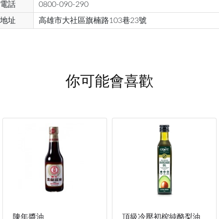
電話
0800-090-290
地址
高雄市大社區旗楠路103巷23號
你可能會喜歡
陳年醬油
頂級冷壓初榨純酪梨油