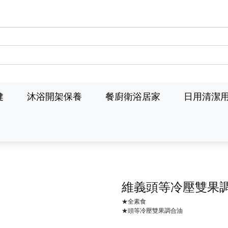
健
沐浴開架保養
餐廚衛浴居家
日用清潔
維義頭等冷壓雙果
★全素食
★頭等冷壓雙果調合油