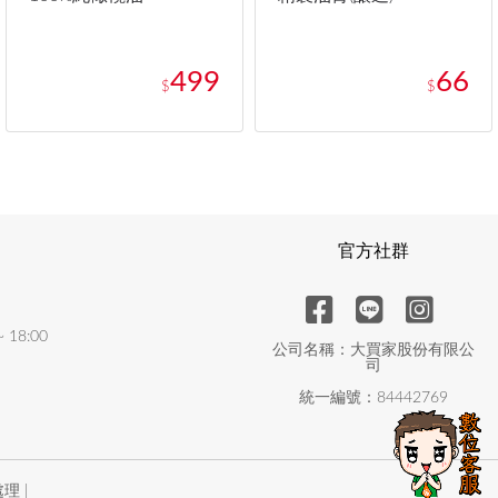
499
66
$
$
官方社群
18:00
公司名稱：大買家股份有限公
司
統一編號：84442769
理 |