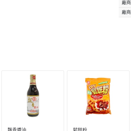
廠商
廠商
飄香醬油
鬆餅粉