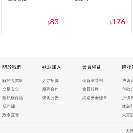
83
176
$
$
關於我們
歡迎加入
會員權益
購物
關於大買家
人才招募
個資法聲明
快速
交易安全
廠商合作
會員服務
付款
隱私權保護
聲明公告
網路安全標章
折價
反詐騙
離島
政令宣導
大宗
大買