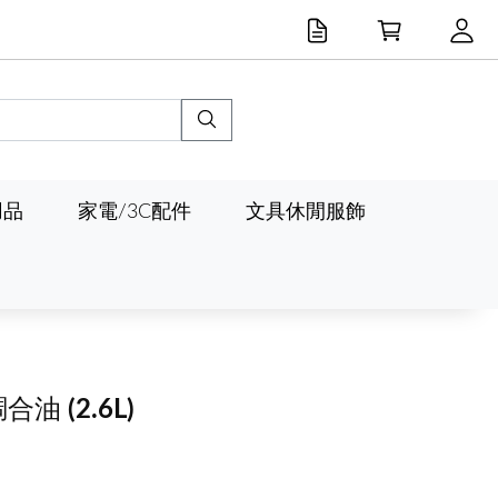
用品
家電/3C配件
文具休閒服飾
調合油
(2.6L)