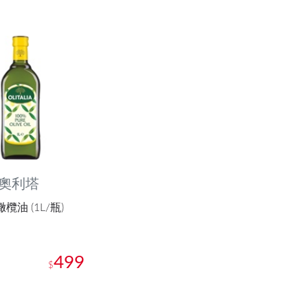
lia奧利塔
欖油 (1L/瓶)
499
$