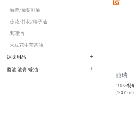
橄欖/葡萄籽油
葵花/芥花/椰子油
調理油
大豆花生苦茶油
調味用品
醬油.油膏.蠔油
囍瑞
100%
(1000ml)