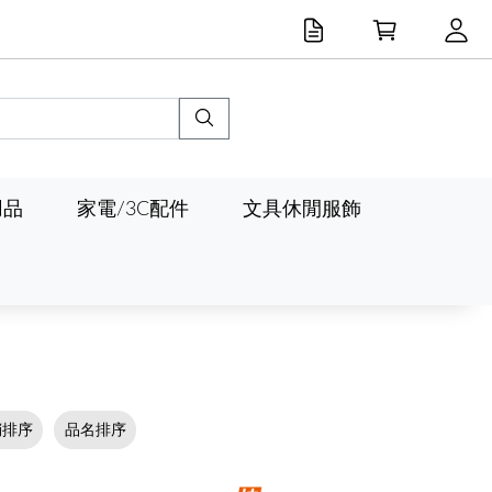
用品
家電/3C配件
文具休閒服飾
銷排序
品名排序