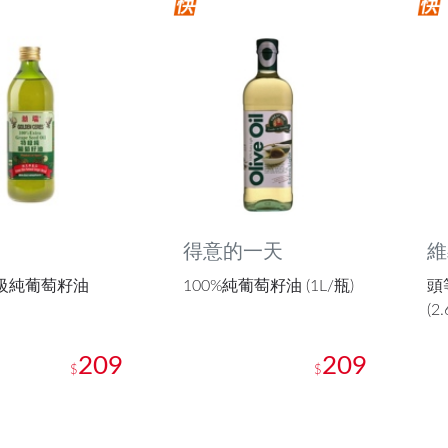
得意的一天
維
特級純葡萄籽油
100%純葡萄籽油 (1L/瓶)
頭
(2.
209
209
$
$