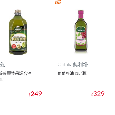
義
Olitalia奧利塔
等冷壓雙果調合油
葡萄籽油 (1L/瓶)
6L)
249
329
$
$