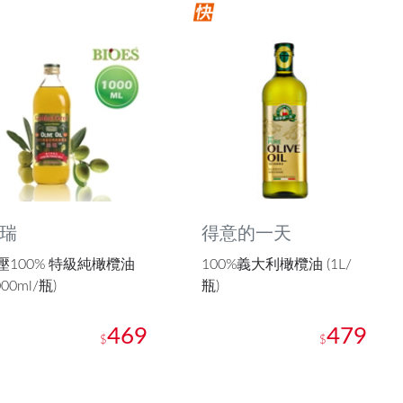
瑞
得意的一天
壓100% 特級純橄欖油
100%義大利橄欖油 (1L/
000ml/瓶)
瓶)
469
479
$
$