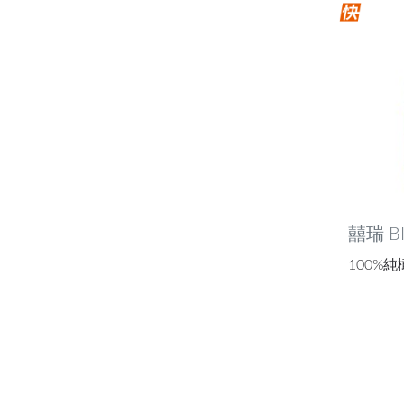
囍瑞 B
100%純橄