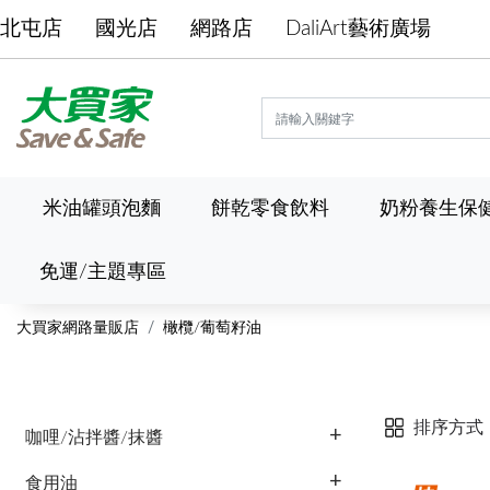
北屯店
國光店
網路店
DaliArt藝術廣場
米油罐頭泡麵
餅乾零食飲料
奶粉養生保
免運/主題專區
大買家網路量販店
橄欖/葡萄籽油
排序方式
咖哩/沾拌醬/抹醬
食用油