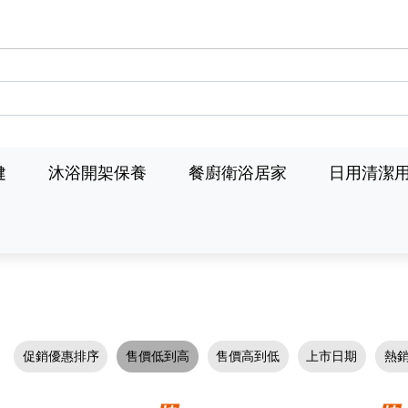
健
沐浴開架保養
餐廚衛浴居家
日用清潔
促銷優惠排序
售價低到高
售價高到低
上市日期
熱