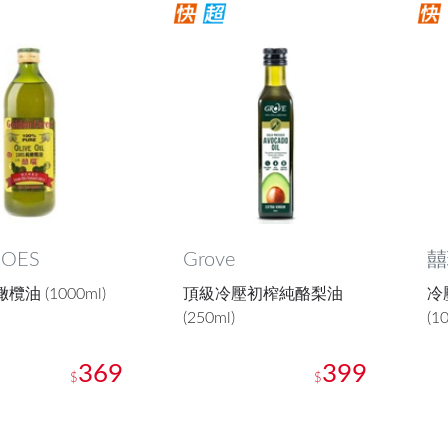
IOES
Grove
囍
欖油 (1000ml)
頂級冷壓初榨純酪梨油
冷
(250ml)
(1
369
399
$
$