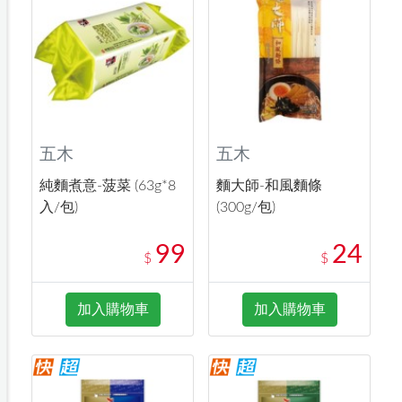
五木
五木
純麵煮意-菠菜 (63g*8
麵大師-和風麵條
入/包)
(300g/包)
99
24
$
$
加入購物車
加入購物車