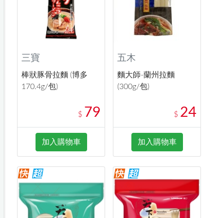
三寶
五木
棒狀豚骨拉麵 (博多
麵大師-蘭州拉麵
170.4g/包)
(300g/包)
79
24
$
$
加入購物車
加入購物車