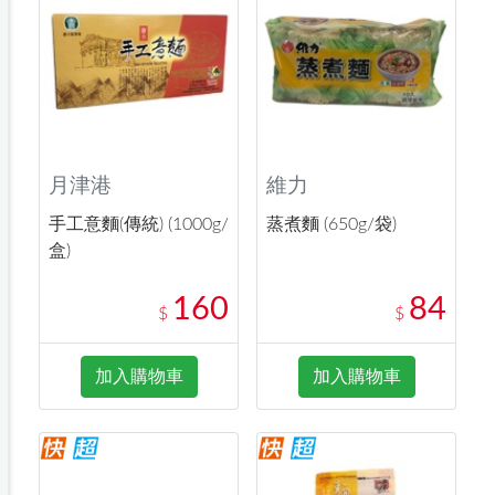
月津港
維力
手工意麵(傳統) (1000g/
蒸煮麵 (650g/袋)
盒)
160
84
$
$
加入購物車
加入購物車