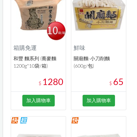
箱購免運
鮮味
和豐 麵系列 (蕎麥麵
關廟麵-小刀削麵
1200g*10袋/箱)
(600g/包)
1280
65
$
$
加入購物車
加入購物車