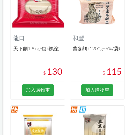
龍口
和豐
天下麵1.8kg/包 (麵線)
蕎麥麵 (1200g±5%/袋)
130
115
$
$
加入購物車
加入購物車