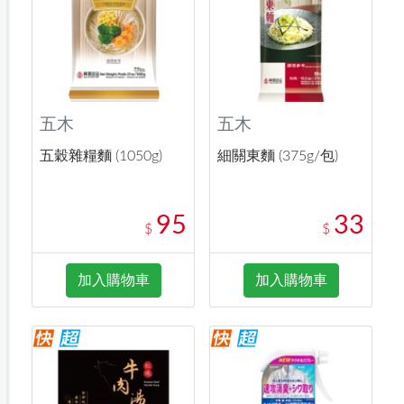
五木
五木
五穀雜糧麵 (1050g)
細關東麵 (375g/包)
95
33
$
$
加入購物車
加入購物車