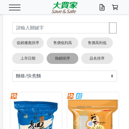
米/五穀/濃湯
休閒零嘴
養生保健/常備品
沐浴乳香皂
鍋具/飲水/廚房
衛生紙/濕巾
廚房家電
文具/辦公用品
冷凍免運
米/糙米
食用油
包麵
魚罐
初一十五拜拜懶
餅乾
糖果/蜜餞/果凍
茶飲料
雞精/飲品
奶粉
綠茶
即溶咖啡
沐浴乳
洗髮/護髮
牙 刷
潔顏產品
臉部保養
鍋具/餐具
掃除/清潔用具
寢具/家具
寵物食品
抽取衛生紙/濕巾
洗衣精
廚房/餐具清潔
衛生棉
箱購免運區
料理鍋具
除濕/清淨機
除塵家電
電腦周邊
文具用品
機車/腳踏車百貨
戶外/休閒用品
服飾內著
生鮮食品
食品免運
季節活動
促銷優惠排序
售價低到高
售價高到低
油/調味料
美味餅乾
奶粉/穀麥片
美髮造型
掃除用具/照明/五金
衣物清潔
季節家電
汽機車百貨
箱購免運
五穀/南北貨
醬油.油膏.蠔油
碗麵/義大利麵
醬菜/玉米罐
零嘴
糕餅/點心
巧克力
果汁咖啡
機能保健
麥片/玉米片
紅茶
咖啡豆/粉/濾掛
香皂/洗手乳
造型髮品
牙膏/漱口水
卸妝/粉刺調理
面/眼膜
保鮮/微波
洗衣/曬衣用具
收納用品
寵物清潔/百貨
廚房紙巾/平版/
洗衣粉/皂
浴廁/水管清潔
嬰兒尿布
烤箱/微波/電磁爐
風扇/防蚊家電
美容家電
數位週邊
辦公文具/收納
汽車百貨
健身/按摩/瑜珈
配件
調理食品
清潔用品免運
店長推薦
上市日期
熱銷排序
品名排序
泡麵 / 麵條
糖果/巧克力
特色茶品
口腔清潔
傢飾/收納/衛浴
居家清潔
生活家電
休閒/運動
主題專區
湯類/湯塊
調味用品
麵條/快煮麵/米粉
調理食品
堅果/海苔
洋芋片
碳酸/礦泉水
族群保健
沖調穀粉/隨手包
奶茶/花草茶
可可/糖/奶精
染髮產品
口腔配件
刮鬍用品
身體保養
飲水用具
電池/延長線
衛浴/毛巾
園藝用品
箱購免運區
漂白水/柔軟精
居家清潔/除濕芳
成人紙尿褲
快煮壺/烘碗機
電暖器
家用電器
手機/平板周邊
玩具/擺設小物
測量/護具/其他
男/女/機能包
居家/汽百用品
這夏不怕熱
罐頭調理包
飲料
咖啡/可可
臉部清潔
寵物/園藝
衛生棉/護墊
3C/電腦周邊/OA
服飾/配件
咖哩/沾拌醬/抹醬
箱購專區
肉鬆/肉醬罐
肉乾/豆乾
節日限定伴手禮
保久乳/豆米漿
常備/醫材/口罩
烏龍/普洱茶/其他
開架彩妝/防曬
廚房配件
燈泡/檯燈/照明
地墊/家飾品
日用活動區
箱購免運區
防蚊/殺蟲
咖啡機/果汁調理
辦公用具
球類/運動
戶外/室內鞋
綠意露營生活
開架/身體保養
成人/嬰兒紙尿褲
點心罐
機能飲料
▶保健品牌推薦
黑糖桂圓/蜂蜜醋
修繕/五金/祭祀
箱購飲料