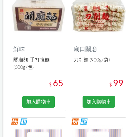
鮮味
廟口關廟
關廟麵-手打拉麵
刀削麵 (900g/袋)
(600g/包)
65
99
$
$
加入購物車
加入購物車