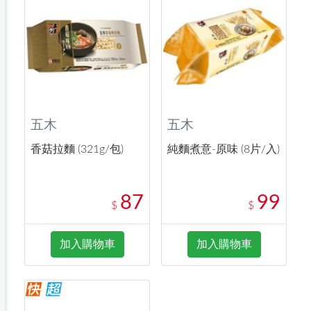
五木
五木
香菇拉麵 (321g/包)
純麵煮意-原味 (8片/入)
87
99
$
$
加入購物車
加入購物車