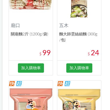
廟口
五木
關廟麵2斤 (1200g/袋)
麵大師雲絲細麵 (300g
/包)
99
24
$
$
加入購物車
加入購物車