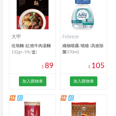
大甲
Febreze
佳旭麵 (紅燒牛肉湯麵
織物噴霧/噴槍 (高效除
132g+-5%/盒)
菌370ml)
89
105
$
$
加入購物車
加入購物車