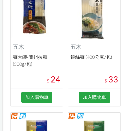
五木
五木
麵大師-蘭州拉麵
銀絲麵 (400公克/包)
(300g/包)
24
33
$
$
加入購物車
加入購物車