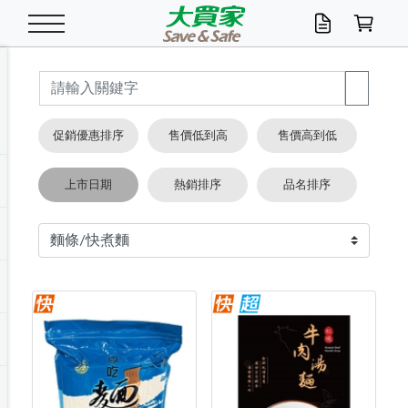
米/五穀/濃湯
休閒零嘴
養生保健/常備品
沐浴乳香皂
鍋具/飲水/廚房
衛生紙/濕巾
廚房家電
文具/辦公用品
冷凍免運
米/糙米
食用油
包麵
魚罐
初一十五拜拜懶
餅乾
糖果/蜜餞/果凍
茶飲料
雞精/飲品
奶粉
綠茶
即溶咖啡
沐浴乳
洗髮/護髮
牙 刷
潔顏產品
臉部保養
鍋具/餐具
掃除/清潔用具
寢具/家具
寵物食品
抽取衛生紙/濕巾
洗衣精
廚房/餐具清潔
衛生棉
箱購免運區
料理鍋具
除濕/清淨機
除塵家電
電腦周邊
文具用品
機車/腳踏車百貨
戶外/休閒用品
服飾內著
生鮮食品
食品免運
季節活動
促銷優惠排序
售價低到高
售價高到低
油/調味料
美味餅乾
奶粉/穀麥片
美髮造型
掃除用具/照明/五金
衣物清潔
季節家電
汽機車百貨
箱購免運
五穀/南北貨
醬油.油膏.蠔油
碗麵/義大利麵
醬菜/玉米罐
零嘴
糕餅/點心
巧克力
果汁咖啡
機能保健
麥片/玉米片
紅茶
咖啡豆/粉/濾掛
香皂/洗手乳
造型髮品
牙膏/漱口水
卸妝/粉刺調理
面/眼膜
保鮮/微波
洗衣/曬衣用具
收納用品
寵物清潔/百貨
廚房紙巾/平版/
洗衣粉/皂
浴廁/水管清潔
嬰兒尿布
烤箱/微波/電磁爐
風扇/防蚊家電
美容家電
數位週邊
辦公文具/收納
汽車百貨
健身/按摩/瑜珈
配件
調理食品
清潔用品免運
店長推薦
上市日期
熱銷排序
品名排序
泡麵 / 麵條
糖果/巧克力
特色茶品
口腔清潔
傢飾/收納/衛浴
居家清潔
生活家電
休閒/運動
主題專區
湯類/湯塊
調味用品
麵條/快煮麵/米粉
調理食品
堅果/海苔
洋芋片
碳酸/礦泉水
族群保健
沖調穀粉/隨手包
奶茶/花草茶
可可/糖/奶精
染髮產品
口腔配件
刮鬍用品
身體保養
飲水用具
電池/延長線
衛浴/毛巾
園藝用品
箱購免運區
漂白水/柔軟精
居家清潔/除濕芳
成人紙尿褲
快煮壺/烘碗機
電暖器
家用電器
手機/平板周邊
玩具/擺設小物
測量/護具/其他
男/女/機能包
居家/汽百用品
這夏不怕熱
罐頭調理包
飲料
咖啡/可可
臉部清潔
寵物/園藝
衛生棉/護墊
3C/電腦周邊/OA
服飾/配件
咖哩/沾拌醬/抹醬
箱購專區
肉鬆/肉醬罐
肉乾/豆乾
節日限定伴手禮
保久乳/豆米漿
常備/醫材/口罩
烏龍/普洱茶/其他
開架彩妝/防曬
廚房配件
燈泡/檯燈/照明
地墊/家飾品
日用活動區
箱購免運區
防蚊/殺蟲
咖啡機/果汁調理
辦公用具
球類/運動
戶外/室內鞋
綠意露營生活
開架/身體保養
成人/嬰兒紙尿褲
點心罐
機能飲料
▶保健品牌推薦
黑糖桂圓/蜂蜜醋
修繕/五金/祭祀
箱購飲料