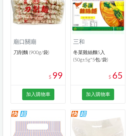
廟口關廟
三和
刀削麵 (900g/袋)
冬菜雞絲麵5入
(50g±5g*5包/袋)
99
65
$
$
加入購物車
加入購物車