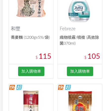
和豐
Febreze
蕎麥麵 (1200g±5%/袋)
織物噴霧/噴槍 (高效除
菌370ml)
115
105
$
$
加入購物車
加入購物車