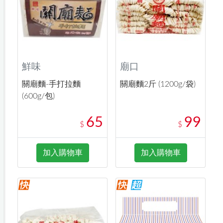
鮮味
廟口
關廟麵-手打拉麵
關廟麵2斤 (1200g/袋)
(600g/包)
65
99
$
$
加入購物車
加入購物車