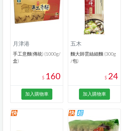
月津港
五木
手工意麵(傳統) (1000g/
麵大師雲絲細麵 (300g
盒)
/包)
160
24
$
$
加入購物車
加入購物車