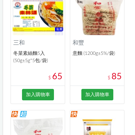
三和
和豐
冬菜素絲麵5入
意麵 (1200g±5%/袋)
(50g±5g*5包/袋)
65
85
$
$
加入購物車
加入購物車