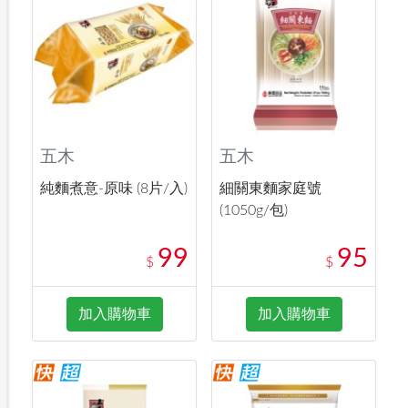
五木
五木
純麵煮意-原味 (8片/入)
細關東麵家庭號
(1050g/包)
99
95
$
$
加入購物車
加入購物車