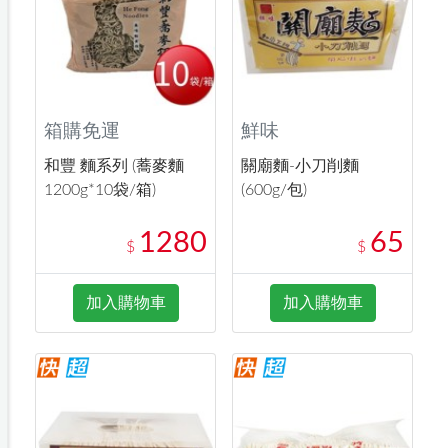
箱購免運
鮮味
和豐 麵系列 (蕎麥麵
關廟麵-小刀削麵
1200g*10袋/箱)
(600g/包)
1280
65
$
$
加入購物車
加入購物車