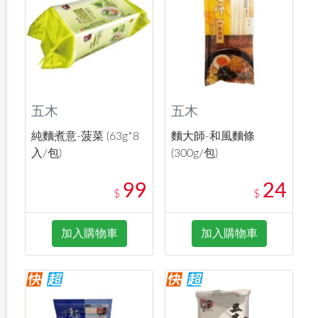
五木
五木
純麵煮意-菠菜 (63g*8
麵大師-和風麵條
入/包)
(300g/包)
99
24
$
$
加入購物車
加入購物車