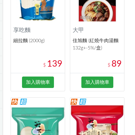
享吃麵
大甲
細拉麵 (2000g)
佳旭麵 (紅燒牛肉湯麵
132g+-5%/盒)
139
89
$
$
加入購物車
加入購物車