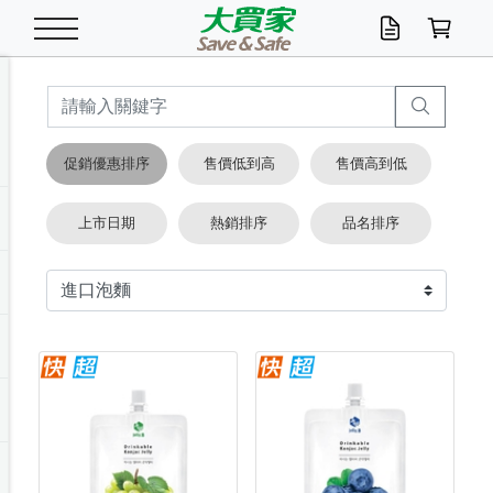
米/五穀/濃湯
休閒零嘴
養生保健/常備品
沐浴乳香皂
鍋具/飲水/廚房
衛生紙/濕巾
廚房家電
文具/辦公用品
冷凍免運
米/糙米
食用油
包麵
魚罐
初一十五拜拜懶
餅乾
糖果/蜜餞/果凍
茶飲料
雞精/飲品
奶粉
綠茶
即溶咖啡
沐浴乳
洗髮/護髮
牙 刷
潔顏產品
臉部保養
鍋具/餐具
掃除/清潔用具
寢具/家具
寵物食品
抽取衛生紙/濕巾
洗衣精
廚房/餐具清潔
衛生棉
箱購免運區
料理鍋具
除濕/清淨機
除塵家電
電腦周邊
文具用品
機車/腳踏車百貨
戶外/休閒用品
服飾內著
生鮮食品
食品免運
季節活動
促銷優惠排序
售價低到高
售價高到低
油/調味料
美味餅乾
奶粉/穀麥片
美髮造型
掃除用具/照明/五金
衣物清潔
季節家電
汽機車百貨
箱購免運
五穀/南北貨
醬油.油膏.蠔油
碗麵/義大利麵
醬菜/玉米罐
零嘴
糕餅/點心
巧克力
果汁咖啡
機能保健
麥片/玉米片
紅茶
咖啡豆/粉/濾掛
香皂/洗手乳
造型髮品
牙膏/漱口水
卸妝/粉刺調理
面/眼膜
保鮮/微波
洗衣/曬衣用具
收納用品
寵物清潔/百貨
廚房紙巾/平版/
洗衣粉/皂
浴廁/水管清潔
嬰兒尿布
烤箱/微波/電磁爐
風扇/防蚊家電
美容家電
數位週邊
辦公文具/收納
汽車百貨
健身/按摩/瑜珈
配件
調理食品
清潔用品免運
店長推薦
上市日期
熱銷排序
品名排序
泡麵 / 麵條
糖果/巧克力
特色茶品
口腔清潔
傢飾/收納/衛浴
居家清潔
生活家電
休閒/運動
主題專區
湯類/湯塊
調味用品
麵條/快煮麵/米粉
調理食品
堅果/海苔
洋芋片
碳酸/礦泉水
族群保健
沖調穀粉/隨手包
奶茶/花草茶
可可/糖/奶精
染髮產品
口腔配件
刮鬍用品
身體保養
飲水用具
電池/延長線
衛浴/毛巾
園藝用品
箱購免運區
漂白水/柔軟精
居家清潔/除濕芳
成人紙尿褲
快煮壺/烘碗機
電暖器
家用電器
手機/平板周邊
玩具/擺設小物
測量/護具/其他
男/女/機能包
居家/汽百用品
這夏不怕熱
罐頭調理包
飲料
咖啡/可可
臉部清潔
寵物/園藝
衛生棉/護墊
3C/電腦周邊/OA
服飾/配件
咖哩/沾拌醬/抹醬
箱購專區
肉鬆/肉醬罐
肉乾/豆乾
節日限定伴手禮
保久乳/豆米漿
常備/醫材/口罩
烏龍/普洱茶/其他
開架彩妝/防曬
廚房配件
燈泡/檯燈/照明
地墊/家飾品
日用活動區
箱購免運區
防蚊/殺蟲
咖啡機/果汁調理
辦公用具
球類/運動
戶外/室內鞋
綠意露營生活
開架/身體保養
成人/嬰兒紙尿褲
點心罐
機能飲料
▶保健品牌推薦
黑糖桂圓/蜂蜜醋
修繕/五金/祭祀
箱購飲料