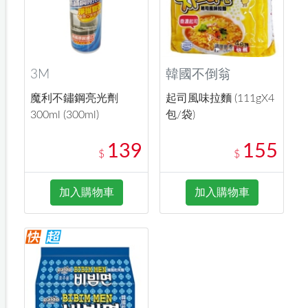
3M
韓國不倒翁
魔利不鏽鋼亮光劑
起司風味拉麵 (111gX4
300ml (300ml)
包/袋)
139
155
$
$
加入購物車
加入購物車