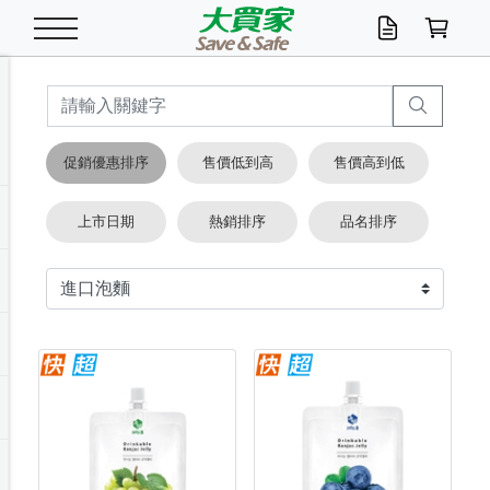
米/五穀/濃湯
休閒零嘴
養生保健/常備品
沐浴乳香皂
鍋具/飲水/廚房
衛生紙/濕巾
廚房家電
文具/辦公用品
冷凍免運
米/糙米
食用油
包麵
魚罐
初一十五拜拜懶
餅乾
糖果/蜜餞/果凍
茶飲料
雞精/飲品
奶粉
綠茶
即溶咖啡
沐浴乳
洗髮/護髮
牙 刷
潔顏產品
臉部保養
鍋具/餐具
掃除/清潔用具
寢具/家具
寵物食品
抽取衛生紙/濕巾
洗衣精
廚房/餐具清潔
衛生棉
箱購免運區
料理鍋具
除濕/清淨機
除塵家電
電腦周邊
文具用品
機車/腳踏車百貨
戶外/休閒用品
服飾內著
生鮮食品
食品免運
季節活動
促銷優惠排序
售價低到高
售價高到低
油/調味料
美味餅乾
奶粉/穀麥片
美髮造型
掃除用具/照明/五金
衣物清潔
季節家電
汽機車百貨
箱購免運
五穀/南北貨
醬油.油膏.蠔油
碗麵/義大利麵
醬菜/玉米罐
零嘴
糕餅/點心
巧克力
果汁咖啡
機能保健
麥片/玉米片
紅茶
咖啡豆/粉/濾掛
香皂/洗手乳
造型髮品
牙膏/漱口水
卸妝/粉刺調理
面/眼膜
保鮮/微波
洗衣/曬衣用具
收納用品
寵物清潔/百貨
廚房紙巾/平版/
洗衣粉/皂
浴廁/水管清潔
嬰兒尿布
烤箱/微波/電磁爐
風扇/防蚊家電
美容家電
數位週邊
辦公文具/收納
汽車百貨
健身/按摩/瑜珈
配件
調理食品
清潔用品免運
店長推薦
上市日期
熱銷排序
品名排序
泡麵 / 麵條
糖果/巧克力
特色茶品
口腔清潔
傢飾/收納/衛浴
居家清潔
生活家電
休閒/運動
主題專區
湯類/湯塊
調味用品
麵條/快煮麵/米粉
調理食品
堅果/海苔
洋芋片
碳酸/礦泉水
族群保健
沖調穀粉/隨手包
奶茶/花草茶
可可/糖/奶精
染髮產品
口腔配件
刮鬍用品
身體保養
飲水用具
電池/延長線
衛浴/毛巾
園藝用品
箱購免運區
漂白水/柔軟精
居家清潔/除濕芳
成人紙尿褲
快煮壺/烘碗機
電暖器
家用電器
手機/平板周邊
玩具/擺設小物
測量/護具/其他
男/女/機能包
居家/汽百用品
這夏不怕熱
罐頭調理包
飲料
咖啡/可可
臉部清潔
寵物/園藝
衛生棉/護墊
3C/電腦周邊/OA
服飾/配件
咖哩/沾拌醬/抹醬
箱購專區
肉鬆/肉醬罐
肉乾/豆乾
節日限定伴手禮
保久乳/豆米漿
常備/醫材/口罩
烏龍/普洱茶/其他
開架彩妝/防曬
廚房配件
燈泡/檯燈/照明
地墊/家飾品
日用活動區
箱購免運區
防蚊/殺蟲
咖啡機/果汁調理
辦公用具
球類/運動
戶外/室內鞋
綠意露營生活
開架/身體保養
成人/嬰兒紙尿褲
點心罐
機能飲料
▶保健品牌推薦
黑糖桂圓/蜂蜜醋
修繕/五金/祭祀
箱購飲料