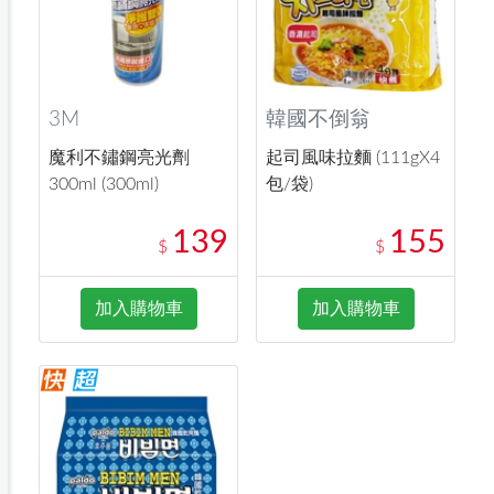
3M
韓國不倒翁
魔利不鏽鋼亮光劑
起司風味拉麵 (111gX4
300ml (300ml)
包/袋)
139
155
$
$
加入購物車
加入購物車