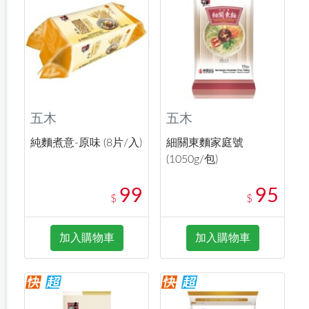
五木
五木
純麵煮意-原味 (8片/入)
細關東麵家庭號
(1050g/包)
99
95
$
$
加入購物車
加入購物車