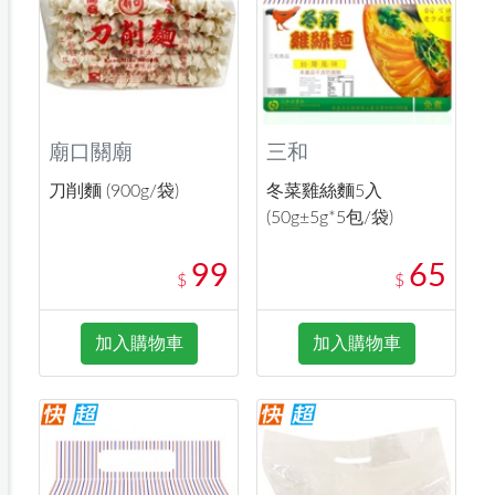
廟口關廟
三和
刀削麵 (900g/袋)
冬菜雞絲麵5入
(50g±5g*5包/袋)
99
65
$
$
加入購物車
加入購物車