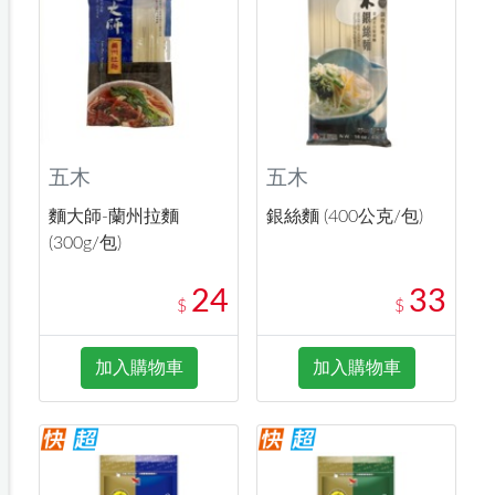
五木
五木
麵大師-蘭州拉麵
銀絲麵 (400公克/包)
(300g/包)
24
33
$
$
加入購物車
加入購物車