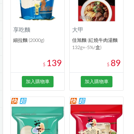
享吃麵
大甲
細拉麵 (2000g)
佳旭麵 (紅燒牛肉湯麵
132g+-5%/盒)
139
89
$
$
加入購物車
加入購物車