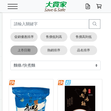
米/五穀/濃湯
休閒零嘴
養生保健/常備品
沐浴乳香皂
鍋具/飲水/廚房
衛生紙/濕巾
廚房家電
文具/辦公用品
冷凍免運
米/糙米
食用油
包麵
魚罐
初一十五拜拜懶
餅乾
糖果/蜜餞/果凍
茶飲料
雞精/飲品
奶粉
綠茶
即溶咖啡
沐浴乳
洗髮/護髮
牙 刷
潔顏產品
臉部保養
鍋具/餐具
掃除/清潔用具
寢具/家具
寵物食品
抽取衛生紙/濕巾
洗衣精
廚房/餐具清潔
衛生棉
箱購免運區
料理鍋具
除濕/清淨機
除塵家電
電腦周邊
文具用品
機車/腳踏車百貨
戶外/休閒用品
服飾內著
生鮮食品
食品免運
季節活動
促銷優惠排序
售價低到高
售價高到低
油/調味料
美味餅乾
奶粉/穀麥片
美髮造型
掃除用具/照明/五金
衣物清潔
季節家電
汽機車百貨
箱購免運
五穀/南北貨
醬油.油膏.蠔油
碗麵/義大利麵
醬菜/玉米罐
零嘴
糕餅/點心
巧克力
果汁咖啡
機能保健
麥片/玉米片
紅茶
咖啡豆/粉/濾掛
香皂/洗手乳
造型髮品
牙膏/漱口水
卸妝/粉刺調理
面/眼膜
保鮮/微波
洗衣/曬衣用具
收納用品
寵物清潔/百貨
廚房紙巾/平版/
洗衣粉/皂
浴廁/水管清潔
嬰兒尿布
烤箱/微波/電磁爐
風扇/防蚊家電
美容家電
數位週邊
辦公文具/收納
汽車百貨
健身/按摩/瑜珈
配件
調理食品
清潔用品免運
店長推薦
上市日期
熱銷排序
品名排序
泡麵 / 麵條
糖果/巧克力
特色茶品
口腔清潔
傢飾/收納/衛浴
居家清潔
生活家電
休閒/運動
主題專區
湯類/湯塊
調味用品
麵條/快煮麵/米粉
調理食品
堅果/海苔
洋芋片
碳酸/礦泉水
族群保健
沖調穀粉/隨手包
奶茶/花草茶
可可/糖/奶精
染髮產品
口腔配件
刮鬍用品
身體保養
飲水用具
電池/延長線
衛浴/毛巾
園藝用品
箱購免運區
漂白水/柔軟精
居家清潔/除濕芳
成人紙尿褲
快煮壺/烘碗機
電暖器
家用電器
手機/平板周邊
玩具/擺設小物
測量/護具/其他
男/女/機能包
居家/汽百用品
這夏不怕熱
罐頭調理包
飲料
咖啡/可可
臉部清潔
寵物/園藝
衛生棉/護墊
3C/電腦周邊/OA
服飾/配件
咖哩/沾拌醬/抹醬
箱購專區
肉鬆/肉醬罐
肉乾/豆乾
節日限定伴手禮
保久乳/豆米漿
常備/醫材/口罩
烏龍/普洱茶/其他
開架彩妝/防曬
廚房配件
燈泡/檯燈/照明
地墊/家飾品
日用活動區
箱購免運區
防蚊/殺蟲
咖啡機/果汁調理
辦公用具
球類/運動
戶外/室內鞋
綠意露營生活
開架/身體保養
成人/嬰兒紙尿褲
點心罐
機能飲料
▶保健品牌推薦
黑糖桂圓/蜂蜜醋
修繕/五金/祭祀
箱購飲料