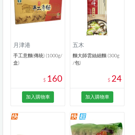
月津港
五木
手工意麵(傳統) (1000g/
麵大師雲絲細麵 (300g
盒)
/包)
160
24
$
$
加入購物車
加入購物車