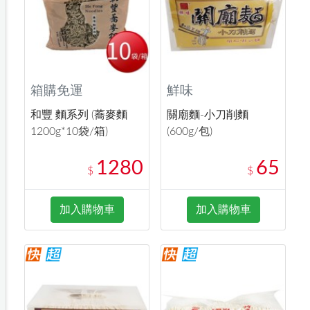
箱購免運
鮮味
和豐 麵系列 (蕎麥麵
關廟麵-小刀削麵
1200g*10袋/箱)
(600g/包)
1280
65
$
$
加入購物車
加入購物車