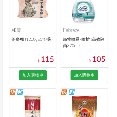
和豐
Febreze
蕎麥麵 (1200g±5%/袋)
織物噴霧/噴槍 (高效除
菌370ml)
115
105
$
$
加入購物車
加入購物車