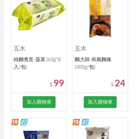
五木
五木
純麵煮意-菠菜 (63g*8
麵大師-和風麵條
入/包)
(300g/包)
99
24
$
$
加入購物車
加入購物車