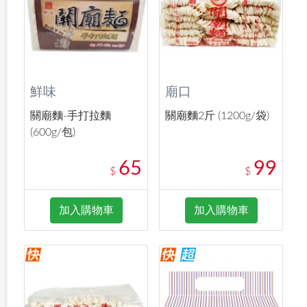
鮮味
廟口
關廟麵-手打拉麵
關廟麵2斤 (1200g/袋)
(600g/包)
65
99
$
$
加入購物車
加入購物車