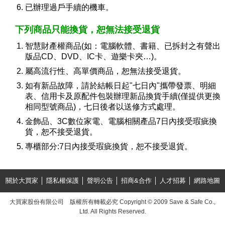
已辦理過戶手續的機車。
下列商品只能換貨，恕無法接受退貨
智慧財產權商品(如：電腦軟體、書籍、已拆封之有聲出
版品CD、DVD、IC卡、遊樂卡夾…)。
屬高流行性、高單價商品，恕無法接受退貨。
如有新品故障，請於結帳日起"七日內"攜帶發票、明細
表、信用卡及原配件包裝辦理新品換貨手續(僅提供更換
相同型號商品)，七日後者以送修方式處理。
金飾品、3C數位家電、電腦相關產品7日內接受瑕疵換
貨，恕不接受退貨。
專櫃部分:7日內接受瑕疵換貨，恕不接受退貨。
關於大買家
│
隱私權保護
│
聲明公告
│
招商&合作
│
人才招募
│
網路地圖
大買家股份有限公司 版權所有轉載必究 Copyright © 2009 Save & Safe Co.,
Ltd. All Rights Reserved.