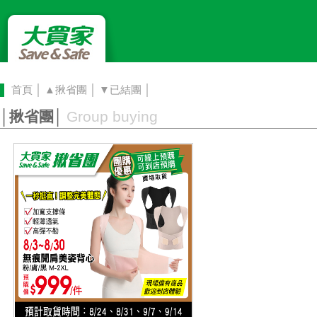
首頁
│
▲揪省團 │
▼已結團 │
│揪省團│
Group buying