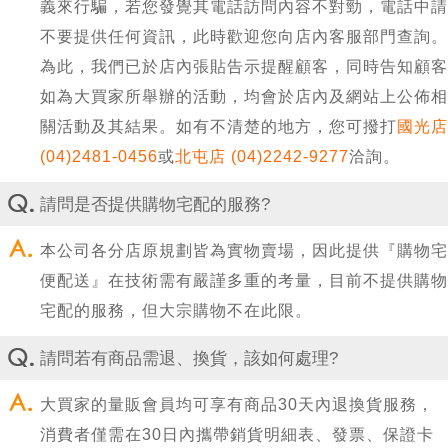
義來行騙，若您發覺其電話訪問內容不對勁，電話中請
不要提供任何資訊，此時歡迎您向店內客服部門查詢。
為此，我們已於店內張貼告示提醒顧客，同時告知顧客
如為大買家所舉辦的活動，均會於店內及網站上公佈相
關活動及其結果。如有不清楚的地方，您可撥打
國光店
(04)2481-0456
或
北屯店 (04)2242-9277
洽詢。
請問是否提供購物宅配的服務?
本公司各分店原規劃皆為實物賣場，因此提供『購物宅
便配送』在技術需有嚴謹多重的考量，目前不提供購物
宅配的服務，但大宗購物不在此限。
請問若有商品需退、換貨，該如何處理?
大買家的量販會員均可享有商品30天內退換貨服務，
消費者僅需在30日內攜帶銷貨明細表、發票、保證卡