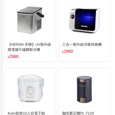
【HERAN 禾聯】UV紫外線
三合一紫外線消毒烘碗機
微電腦不鏽鋼製冰機
2990
$
2990
$
Kolin歌林10人份電子鍋
咖啡磨豆機PL-7120