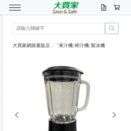
米/五穀/濃湯
休閒零嘴
養生保健/常備品
沐浴乳香皂
鍋具/飲水/廚房
衛生紙/濕巾
廚房家電
文具/辦公用品
冷凍免運
米/糙米
食用油
包麵
魚罐
初一十五拜拜懶
餅乾
糖果/蜜餞/果凍
茶飲料
雞精/飲品
奶粉
綠茶
即溶咖啡
沐浴乳
洗髮/護髮
牙 刷
潔顏產品
臉部保養
鍋具/餐具
掃除/清潔用具
寢具/家具
寵物食品
抽取衛生紙/濕巾
洗衣精
廚房/餐具清潔
衛生棉
箱購免運區
料理鍋具
除濕/清淨機
除塵家電
電腦周邊
文具用品
機車/腳踏車百貨
戶外/休閒用品
服飾內著
生鮮食品
食品免運
季節活動
大買家網路量販店
*果汁機/榨汁機/製冰機
油/調味料
美味餅乾
奶粉/穀麥片
美髮造型
掃除用具/照明/五金
衣物清潔
季節家電
汽機車百貨
箱購免運
五穀/南北貨
醬油.油膏.蠔油
碗麵/義大利麵
醬菜/玉米罐
零嘴
糕餅/點心
巧克力
果汁咖啡
機能保健
麥片/玉米片
紅茶
咖啡豆/粉/濾掛
香皂/洗手乳
造型髮品
牙膏/漱口水
卸妝/粉刺調理
面/眼膜
保鮮/微波
洗衣/曬衣用具
收納用品
寵物清潔/百貨
廚房紙巾/平版/
洗衣粉/皂
浴廁/水管清潔
嬰兒尿布
烤箱/微波/電磁爐
風扇/防蚊家電
美容家電
數位週邊
辦公文具/收納
汽車百貨
健身/按摩/瑜珈
配件
調理食品
清潔用品免運
店長推薦
泡麵 / 麵條
糖果/巧克力
特色茶品
口腔清潔
傢飾/收納/衛浴
居家清潔
生活家電
休閒/運動
主題專區
湯類/湯塊
調味用品
麵條/快煮麵/米粉
調理食品
堅果/海苔
洋芋片
碳酸/礦泉水
族群保健
沖調穀粉/隨手包
奶茶/花草茶
可可/糖/奶精
染髮產品
口腔配件
刮鬍用品
身體保養
飲水用具
電池/延長線
衛浴/毛巾
園藝用品
箱購免運區
漂白水/柔軟精
居家清潔/除濕芳
成人紙尿褲
快煮壺/烘碗機
電暖器
家用電器
手機/平板周邊
玩具/擺設小物
測量/護具/其他
男/女/機能包
居家/汽百用品
這夏不怕熱
罐頭調理包
飲料
咖啡/可可
臉部清潔
寵物/園藝
衛生棉/護墊
3C/電腦周邊/OA
服飾/配件
咖哩/沾拌醬/抹醬
箱購專區
肉鬆/肉醬罐
肉乾/豆乾
節日限定伴手禮
保久乳/豆米漿
常備/醫材/口罩
烏龍/普洱茶/其他
開架彩妝/防曬
廚房配件
燈泡/檯燈/照明
地墊/家飾品
日用活動區
箱購免運區
防蚊/殺蟲
咖啡機/果汁調理
辦公用具
球類/運動
戶外/室內鞋
綠意露營生活
開架/身體保養
成人/嬰兒紙尿褲
點心罐
機能飲料
▶保健品牌推薦
黑糖桂圓/蜂蜜醋
修繕/五金/祭祀
Previous
Next
箱購飲料