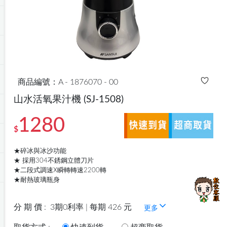
商品編號：A - 1876070 - 00
山水活氧果汁機
(SJ-1508)
1280
$
★碎冰與冰沙功能
★ 採用304不銹鋼立體刀片
★二段式調速X瞬轉轉速2200轉
★耐熱玻璃瓶身
分 期 價 :
3期0利率 | 每期 426 元
更多