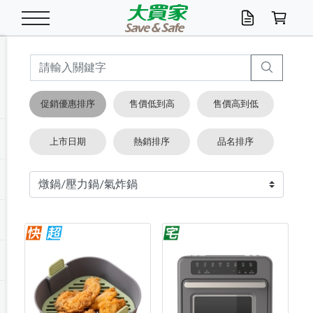
米/五穀/濃湯
休閒零嘴
養生保健/常備品
沐浴乳香皂
鍋具/飲水/廚房
衛生紙/濕巾
廚房家電
文具/辦公用品
冷凍免運
米/糙米
食用油
包麵
魚罐
初一十五拜拜懶
餅乾
糖果/蜜餞/果凍
茶飲料
雞精/飲品
奶粉
綠茶
即溶咖啡
沐浴乳
洗髮/護髮
牙 刷
潔顏產品
臉部保養
鍋具/餐具
掃除/清潔用具
寢具/家具
寵物食品
抽取衛生紙/濕巾
洗衣精
廚房/餐具清潔
衛生棉
箱購免運區
料理鍋具
除濕/清淨機
除塵家電
電腦周邊
文具用品
機車/腳踏車百貨
戶外/休閒用品
服飾內著
生鮮食品
食品免運
季節活動
促銷優惠排序
售價低到高
售價高到低
油/調味料
美味餅乾
奶粉/穀麥片
美髮造型
掃除用具/照明/五金
衣物清潔
季節家電
汽機車百貨
箱購免運
五穀/南北貨
醬油.油膏.蠔油
碗麵/義大利麵
醬菜/玉米罐
零嘴
糕餅/點心
巧克力
果汁咖啡
機能保健
麥片/玉米片
紅茶
咖啡豆/粉/濾掛
香皂/洗手乳
造型髮品
牙膏/漱口水
卸妝/粉刺調理
面/眼膜
保鮮/微波
洗衣/曬衣用具
收納用品
寵物清潔/百貨
廚房紙巾/平版/
洗衣粉/皂
浴廁/水管清潔
嬰兒尿布
烤箱/微波/電磁爐
風扇/防蚊家電
美容家電
數位週邊
辦公文具/收納
汽車百貨
健身/按摩/瑜珈
配件
調理食品
清潔用品免運
店長推薦
上市日期
熱銷排序
品名排序
泡麵 / 麵條
糖果/巧克力
特色茶品
口腔清潔
傢飾/收納/衛浴
居家清潔
生活家電
休閒/運動
主題專區
湯類/湯塊
調味用品
麵條/快煮麵/米粉
調理食品
堅果/海苔
洋芋片
碳酸/礦泉水
族群保健
沖調穀粉/隨手包
奶茶/花草茶
可可/糖/奶精
染髮產品
口腔配件
刮鬍用品
身體保養
飲水用具
電池/延長線
衛浴/毛巾
園藝用品
箱購免運區
漂白水/柔軟精
居家清潔/除濕芳
成人紙尿褲
快煮壺/烘碗機
電暖器
家用電器
手機/平板周邊
玩具/擺設小物
測量/護具/其他
男/女/機能包
居家/汽百用品
這夏不怕熱
罐頭調理包
飲料
咖啡/可可
臉部清潔
寵物/園藝
衛生棉/護墊
3C/電腦周邊/OA
服飾/配件
咖哩/沾拌醬/抹醬
箱購專區
肉鬆/肉醬罐
肉乾/豆乾
節日限定伴手禮
保久乳/豆米漿
常備/醫材/口罩
烏龍/普洱茶/其他
開架彩妝/防曬
廚房配件
燈泡/檯燈/照明
地墊/家飾品
日用活動區
箱購免運區
防蚊/殺蟲
咖啡機/果汁調理
辦公用具
球類/運動
戶外/室內鞋
綠意露營生活
開架/身體保養
成人/嬰兒紙尿褲
點心罐
機能飲料
▶保健品牌推薦
黑糖桂圓/蜂蜜醋
修繕/五金/祭祀
箱購飲料