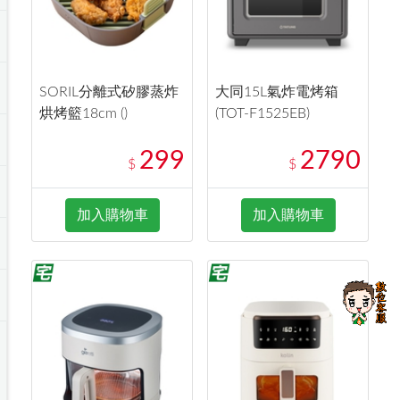
SORIL分離式矽膠蒸炸
大同15L氣炸電烤箱
烘烤籃18cm ()
(TOT-F1525EB)
299
2790
$
$
加入購物車
加入購物車