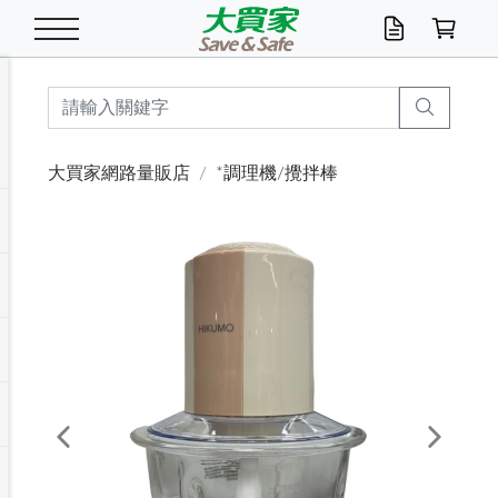
米/五穀/濃湯
休閒零嘴
養生保健/常備品
沐浴乳香皂
鍋具/飲水/廚房
衛生紙/濕巾
廚房家電
文具/辦公用品
冷凍免運
米/糙米
食用油
包麵
魚罐
初一十五拜拜懶
餅乾
糖果/蜜餞/果凍
茶飲料
雞精/飲品
奶粉
綠茶
即溶咖啡
沐浴乳
洗髮/護髮
牙 刷
潔顏產品
臉部保養
鍋具/餐具
掃除/清潔用具
寢具/家具
寵物食品
抽取衛生紙/濕巾
洗衣精
廚房/餐具清潔
衛生棉
箱購免運區
料理鍋具
除濕/清淨機
除塵家電
電腦周邊
文具用品
機車/腳踏車百貨
戶外/休閒用品
服飾內著
生鮮食品
食品免運
季節活動
大買家網路量販店
*調理機/攪拌棒
油/調味料
美味餅乾
奶粉/穀麥片
美髮造型
掃除用具/照明/五金
衣物清潔
季節家電
汽機車百貨
箱購免運
五穀/南北貨
醬油.油膏.蠔油
碗麵/義大利麵
醬菜/玉米罐
零嘴
糕餅/點心
巧克力
果汁咖啡
機能保健
麥片/玉米片
紅茶
咖啡豆/粉/濾掛
香皂/洗手乳
造型髮品
牙膏/漱口水
卸妝/粉刺調理
面/眼膜
保鮮/微波
洗衣/曬衣用具
收納用品
寵物清潔/百貨
廚房紙巾/平版/
洗衣粉/皂
浴廁/水管清潔
嬰兒尿布
烤箱/微波/電磁爐
風扇/防蚊家電
美容家電
數位週邊
辦公文具/收納
汽車百貨
健身/按摩/瑜珈
配件
調理食品
清潔用品免運
店長推薦
泡麵 / 麵條
糖果/巧克力
特色茶品
口腔清潔
傢飾/收納/衛浴
居家清潔
生活家電
休閒/運動
主題專區
湯類/湯塊
調味用品
麵條/快煮麵/米粉
調理食品
堅果/海苔
洋芋片
碳酸/礦泉水
族群保健
沖調穀粉/隨手包
奶茶/花草茶
可可/糖/奶精
染髮產品
口腔配件
刮鬍用品
身體保養
飲水用具
電池/延長線
衛浴/毛巾
園藝用品
箱購免運區
漂白水/柔軟精
居家清潔/除濕芳
成人紙尿褲
快煮壺/烘碗機
電暖器
家用電器
手機/平板周邊
玩具/擺設小物
測量/護具/其他
男/女/機能包
居家/汽百用品
這夏不怕熱
罐頭調理包
飲料
咖啡/可可
臉部清潔
寵物/園藝
衛生棉/護墊
3C/電腦周邊/OA
服飾/配件
咖哩/沾拌醬/抹醬
箱購專區
肉鬆/肉醬罐
肉乾/豆乾
節日限定伴手禮
保久乳/豆米漿
常備/醫材/口罩
烏龍/普洱茶/其他
開架彩妝/防曬
廚房配件
燈泡/檯燈/照明
地墊/家飾品
日用活動區
箱購免運區
防蚊/殺蟲
咖啡機/果汁調理
辦公用具
球類/運動
戶外/室內鞋
綠意露營生活
開架/身體保養
成人/嬰兒紙尿褲
點心罐
機能飲料
▶保健品牌推薦
黑糖桂圓/蜂蜜醋
修繕/五金/祭祀
Previous
Next
箱購飲料