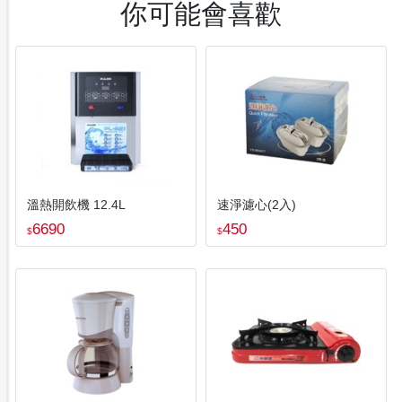
你可能會喜歡
溫熱開飲機 12.4L
速淨濾心(2入)
6690
450
$
$