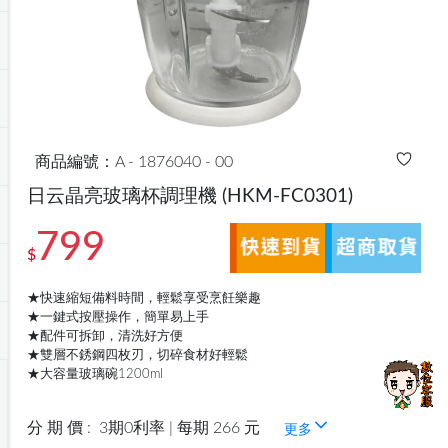
商品編號：A - 1876040 - 00
日云晶亮玻璃杯調理機
(HKM-FC0301)
799
$
★快速縮短備料時間，輕鬆享受烹飪樂趣
★一鍵式按壓操作，簡單易上手
★配件可拆卸，清洗好方便
★雙層不銹鋼四枚刃，切碎食材好輕鬆
★大容量玻璃碗1200ml
分 期 價 :
3期0利率 | 每期 266 元
更多