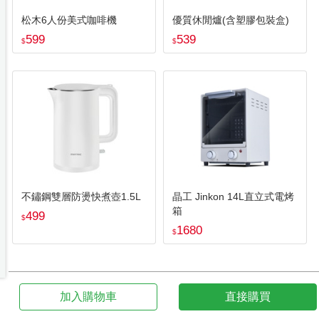
松木6人份美式咖啡機
優質休閒爐(含塑膠包裝盒)
599
539
$
$
不鏽鋼雙層防燙快煮壺1.5L
晶工 Jinkon 14L直立式電烤
箱
499
$
1680
$
加入購物車
直接購買